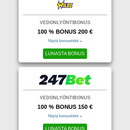
VEDONLYÖNTIBONUS
100 % BONUS 200 €
Näytä bonusehdot
LUNASTA BONUS
VEDONLYÖNTIBONUS
100 % BONUS 150 €
Näytä bonusehdot
LUNASTA BONUS