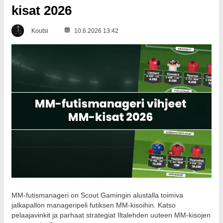
kisat 2026
Koutsi
10.6.2026 13:42
MM-futismanageri on Scout Gamingin alustalla toimiva
jalkapallon manageripeli futiksen MM-kisoihin. Katso
pelaajavinkit ja parhaat strategiat Iltalehden uuteen MM-kisojen