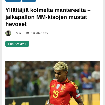
Yllättäjiä kolmelta mantereelta –
jalkapallon MM-kisojen mustat
hevoset
Rami
3.6.2026 13:25
Lue Artikkeli