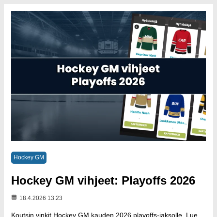
Hockey GM
Hockey GM vihjeet: Playoffs 2026
18.4.2026 13:23
Koutsin vinkit Hockey GM kauden 2026 playoffs-jaksolle. Lue