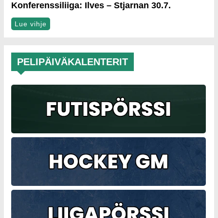
Konferenssiliiga: Ilves – Stjarnan 30.7.
Lue vihje
PELIPÄIVÄKALENTERIT