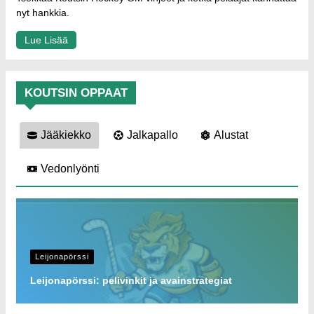
nyt hankkia.
Lue Lisää
KOUTSIN OPPAAT
Jääkiekko
Jalkapallo
Alustat
Vedonlyönti
Leijonapörssi
Leijonapörssi: pelivinkit ja avainstrategiat