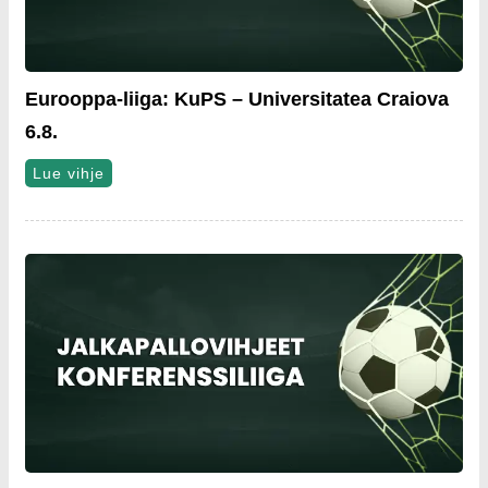
Eurooppa-liiga: KuPS – Universitatea Craiova
6.8.
Lue vihje