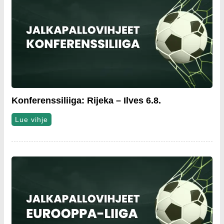
Konferenssiliiga: Rijeka – Ilves 6.8.
Lue vihje