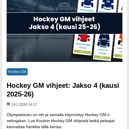
Hockey GM
Hockey GM vihjeet: Jakso 4 (kausi
2025-26)
24.2.2026 14:17
Olympiatauko on ohi ja samalla käynnistyy Hockey GM:n
nelosjakso. Lue Koutsin Hockey GM vihjeistä ketkä pelaajat
kannattaa hankkia tällä kertaa.