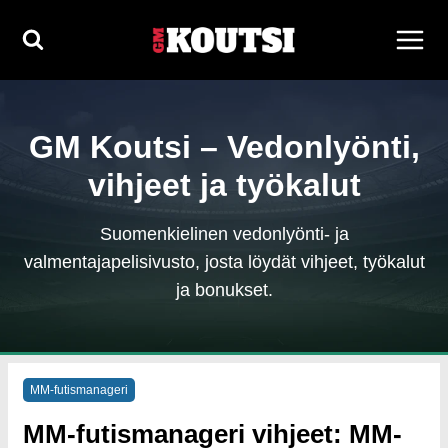
Siirry
sisältöön
GM Koutsi – Vedonlyönti,
vihjeet ja työkalut
Suomenkielinen vedonlyönti- ja
valmentajapelisivusto, josta löydät vihjeet, työkalut
ja bonukset.
MM-futismanageri
MM-futismanageri vihjeet: MM-