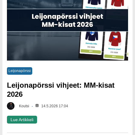
Leijonapörssi
Leijonapörssi vihjeet: MM-kisat
2026
Koutsi
14.5.2026 17:04
Lue Artikkeli