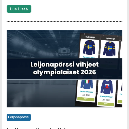
Lue Lisää
Leijonapörssi