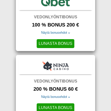
VEDONLYÖNTIBONUS
100 % BONUS 200 €
Näytä bonusehdot
LUNASTA BONUS
VEDONLYÖNTIBONUS
200 % BONUS 60 €
Näytä bonusehdot
LUNASTA BONUS