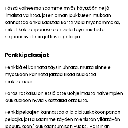
Tässä vaiheessa saamme myös käyttöön neljä
ilmaista vaihtoa, joten oman joukkueen mukaan
kannattaa ehkä säästää kortti vielä myöhemmäksi,
mikäli kokoonpanossa on vielä täysi miehistö
neljännesvälieriin jatkavia pelaajia.
Penkkipelaajat
Penkkiä ei kannata täysin uhrata, mutta sinne ei
myöskään kannata jättää liikaa budjettia
makaamaan.
Paras ratkaisu on etsiä otteluohjelmasta halvempien
joukkueiden hyviä yksittäisiä otteluita.
Penkkipelaajien kannattaa olla aloituskokoonpanon
pelaajia, jotta saamme täyden miehistön yllättävän
lepuutuksen/loukkaantumisen vuoksi. Varsinkin