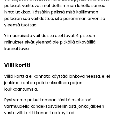
pelaajat vaihtuvat mahdollisimman lähellä samaa
hintaluokkaa. Tässäkin pelissä mitä kalliimman
pelaajan saa vaihdettua, sitä paremman arvon se
yleensä tuottaa.
Ylimääräisistä vaihdoista otettavat 4 pisteen
miinukset eivät yleensä ole pitkällä aikavälillä
kannattavia.
Villi kortti
Villiä korttia ei kannata käyttää lohkovaiheessa, ellei
joukkue kohtaa poikkeuksellisen paljon
loukkaantumisia.
Pystymme peluuttamaan täyttä miehistöä
varmuudella kahdeksasvälieriin asti, jonka jälkeen
vasta villi kortti kannattaa käyttää.