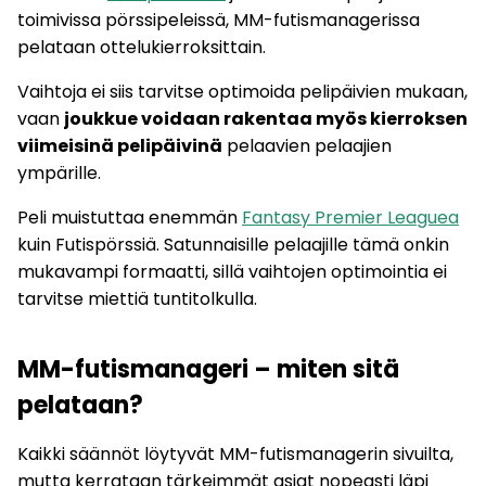
toimivissa pörssipeleissä, MM-futismanagerissa
pelataan ottelukierroksittain.
Vaihtoja ei siis tarvitse optimoida pelipäivien mukaan,
vaan
joukkue voidaan rakentaa myös kierroksen
viimeisinä pelipäivinä
pelaavien pelaajien
ympärille.
Peli muistuttaa enemmän
Fantasy Premier Leaguea
kuin Futispörssiä. Satunnaisille pelaajille tämä onkin
mukavampi formaatti, sillä vaihtojen optimointia ei
tarvitse miettiä tuntitolkulla.
MM-futismanageri – miten sitä
pelataan?
Kaikki säännöt löytyvät MM-futismanagerin sivuilta,
mutta kerrataan tärkeimmät asiat nopeasti läpi