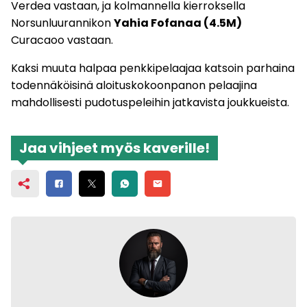
Verdea vastaan, ja kolmannella kierroksella
Norsunluurannikon
Yahia Fofanaa (4.5M)
Curacaoo vastaan.
Kaksi muuta halpaa penkkipelaajaa katsoin parhaina
todennäköisinä aloituskokoonpanon pelaajina
mahdollisesti pudotuspeleihin jatkavista joukkueista.
Jaa vihjeet myös kaverille!