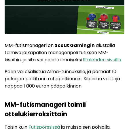
MM-futismanageri on
Scout Gamingin
alustalla
toimiva jalkapallon manageripeli futiksen MM-
kisoihin, ja sitä voi pelata ilmaiseksi
Iltalehden sivuilla
.
Peliin voi osallistua Alma-tunnuksilla, ja parhaat 10
pelaajaa palkitaan rahapalkinnoin. Kilpailun voittaja
nappaa 1 000 euron pääpalkinnon.
MM-futismanageri toimii
ottelukierroksittain
Toisin kuin
Futispörssissä
ja muissa sen pohjalla