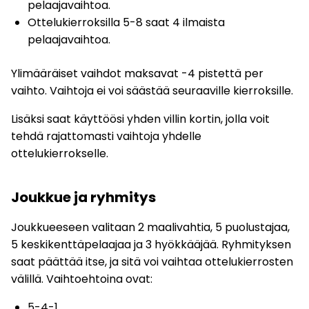
pelaajavaihtoa.
Ottelukierroksilla 5-8 saat 4 ilmaista
pelaajavaihtoa.
Ylimääräiset vaihdot maksavat -4 pistettä per
vaihto. Vaihtoja ei voi säästää seuraaville kierroksille.
Lisäksi saat käyttöösi yhden villin kortin, jolla voit
tehdä rajattomasti vaihtoja yhdelle
ottelukierrokselle.
Joukkue
ja ryhmitys
Joukkueeseen valitaan 2 maalivahtia, 5 puolustajaa,
5 keskikenttäpelaajaa ja 3 hyökkääjää. Ryhmityksen
saat päättää itse, ja sitä voi vaihtaa ottelukierrosten
välillä. Vaihtoehtoina ovat:
5-4-1