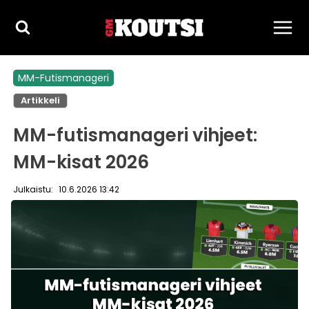
Siirry
sisältöön
MM-Futismanageri
Artikkeli
MM-futismanageri vihjeet:
MM-kisat 2026
Julkaistu:
10.6.2026 13:42