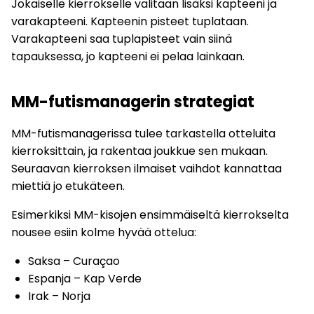
Jokaiselle kierrokselle valitaan lisäksi kapteeni ja
varakapteeni. Kapteenin pisteet tuplataan.
Varakapteeni saa tuplapisteet vain siinä
tapauksessa, jo kapteeni ei pelaa lainkaan.
MM-futismanagerin strategiat
MM-futismanagerissa tulee tarkastella otteluita
kierroksittain, ja rakentaa joukkue sen mukaan.
Seuraavan kierroksen ilmaiset vaihdot kannattaa
miettiä jo etukäteen.
Esimerkiksi MM-kisojen ensimmäiseltä kierrokselta
nousee esiin kolme hyvää ottelua:
Saksa – Curaçao
Espanja – Kap Verde
Irak – Norja