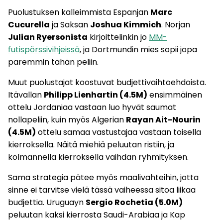
Puolustuksen kalleimmista Espanjan
Marc
Cucurella
ja Saksan
Joshua Kimmich
. Norjan
Julian Ryersonista
kirjoittelinkin jo
MM-
futispörssivihjeissä
, ja Dortmundin mies sopii jopa
paremmin tähän peliin.
Muut puolustajat koostuvat budjettivaihtoehdoista.
Itävallan
Philipp Lienhartin (4.5M)
ensimmäinen
ottelu Jordaniaa vastaan luo hyvät saumat
nollapeliin, kuin myös Algerian
Rayan Ait-Nourin
(4.5M)
ottelu samaa vastustajaa vastaan toisella
kierroksella. Näitä miehiä peluutan ristiin, ja
kolmannella kierroksella vaihdan ryhmityksen.
Sama strategia pätee myös maalivahteihin, jotta
sinne ei tarvitse vielä tässä vaiheessa sitoa liikaa
budjettia. Uruguayn
Sergio Rochetia (5.0M)
peluutan kaksi kierrosta Saudi-Arabiaa ja Kap