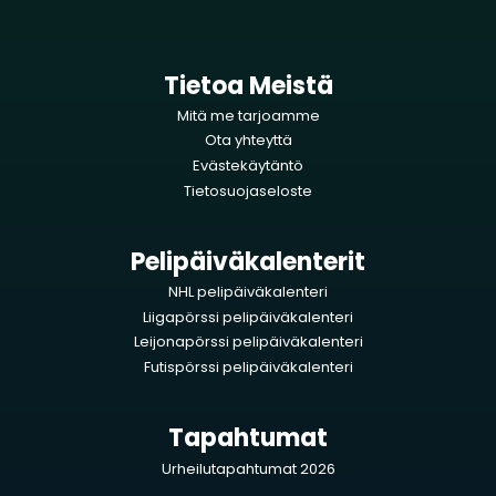
Tietoa Meistä
Mitä me tarjoamme
Ota yhteyttä
Evästekäytäntö
Tietosuojaseloste
Pelipäiväkalenterit
NHL pelipäiväkalenteri
Liigapörssi pelipäiväkalenteri
Leijonapörssi pelipäiväkalenteri
Futispörssi pelipäiväkalenteri
Tapahtumat
Urheilutapahtumat 2026