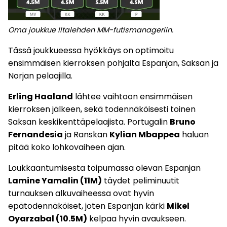
Oma joukkue Iltalehden MM-futismanageriin.
Tässä joukkueessa hyökkäys on optimoitu
ensimmäisen kierroksen pohjalta Espanjan, Saksan ja
Norjan pelaajilla.
Erling Haaland
lähtee vaihtoon ensimmäisen
kierroksen jälkeen, sekä todennäköisesti toinen
Saksan keskikenttäpelaajista. Portugalin
Bruno
Fernandesia
ja Ranskan
Kylian Mbappea
haluan
pitää koko lohkovaiheen ajan.
Loukkaantumisesta toipumassa olevan Espanjan
Lamine Yamalin (11M)
täydet peliminuutit
turnauksen alkuvaiheessa ovat hyvin
epätodennäköiset, joten Espanjan kärki
Mikel
Oyarzabal (10.5M)
kelpaa hyvin avaukseen.