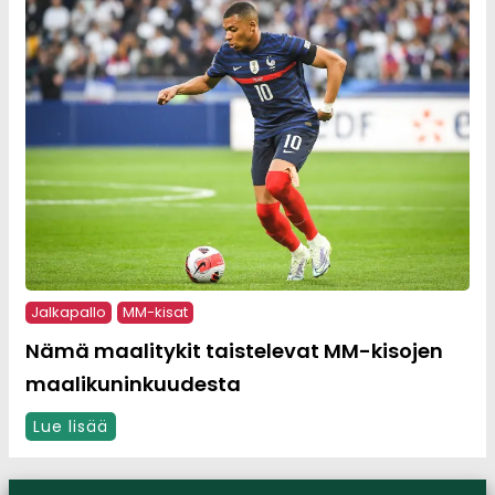
Jalkapallo
MM-kisat
Nämä maalitykit taistelevat MM-kisojen
maalikuninkuudesta
Lue lisää