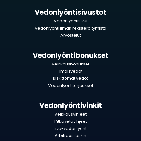
Vedonlyöntisivustot
Vedonlyöntisivut
Vedonlyönti ilman rekisteröitymistä
Arvostelut
Vedonlyöntibonukset
Veikkausbonukset
Ilmaisvedot
Riskittömät vedot
Vedonlyöntitarjoukset
Vedonlyöntivinkit
Veikkausvihjeet
Pitkävetovihjeet
Live-vedonlyönti
Arbitraasilaskin