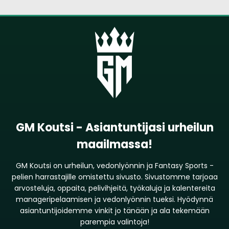
GM Koutsi - Asiantuntijasi urheilun
maailmassa!
GM Koutsi on urheilun, vedonlyönnin ja Fantasy Sports -
pelien harrastajille omistettu sivusto. Sivustomme tarjoaa
arvosteluja, oppaita, pelivihjeitä, työkaluja ja kalentereita
manageripelaamisen ja vedonlyönnin tueksi. Hyödynnä
asiantuntijoidemme vinkit jo tänään ja ala tekemään
parempia valintoja!