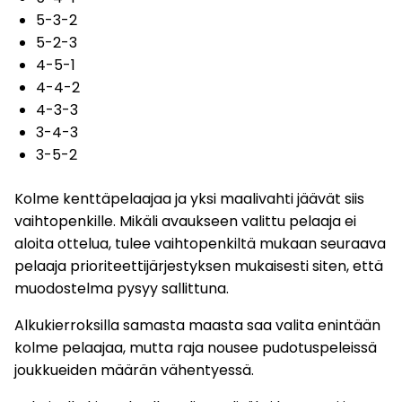
5-3-2
5-2-3
4-5-1
4-4-2
4-3-3
3-4-3
3-5-2
Kolme kenttäpelaajaa ja yksi maalivahti jäävät siis
vaihtopenkille. Mikäli avaukseen valittu pelaaja ei
aloita ottelua, tulee vaihtopenkiltä mukaan seuraava
pelaaja prioriteettijärjestyksen mukaisesti siten, että
muodostelma pysyy sallittuna.
Alkukierroksilla samasta maasta saa valita enintään
kolme pelaajaa, mutta raja nousee pudotuspeleissä
joukkueiden määrän vähentyessä.