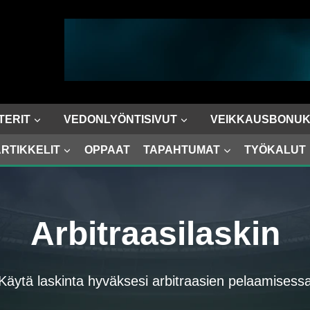
TERIT
VEDONLYÖNTISIVUT
VEIKKAUSBONUK
RTIKKELIT
OPPAAT
TAPAHTUMAT
TYÖKALUT
Arbitraasilaskin
Käytä laskinta hyväksesi arbitraasien pelaamisess