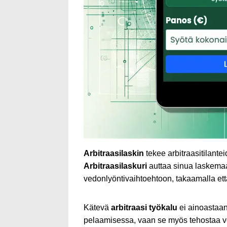
Arbitraasilaskin
tekee arbitraasitilante
Arbitraasilaskuri
auttaa sinua laskemaa
vedonlyöntivaihtoehtoon, takaamalla että
Kätevä
arbitraasi työkalu
ei ainoastaan
pelaamisessa, vaan se myös tehostaa ve