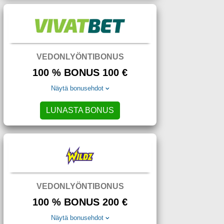
VEDONLYÖNTIBONUS
100 % BONUS 100 €
Näytä bonusehdot
LUNASTA BONUS
VEDONLYÖNTIBONUS
100 % BONUS 200 €
Näytä bonusehdot