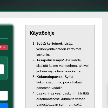
Käyttöohje
Syötä kertoimet:
Lisää
kuri
vedonlyöntikohteen kertoimet
laskuriin.
Tasapelin lisäys:
Jos kohde
sisältää kolme vaihtoehtoa, aktivoi
ja lisää myös tasapelin kerroin.
Kokonaispanos:
Syötä
kokonaissumma, jonka haluat
panostaa vedolle.
Laskuri laskee:
Laskuri määrittää
automaattisesti kuhunkin vetoon
panostettavan summan, sekä