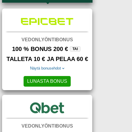
VEDONLYÖNTIBONUS
100 % BONUS 200 €
TAI
TALLETA 10 € JA PELAA 60 €
Näytä bonusehdot
LUNASTA BONUS
VEDONLYÖNTIBONUS