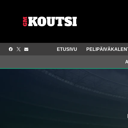
Siirry
sisältöön
ETUSIVU
PELIPÄIVÄKALEN
A