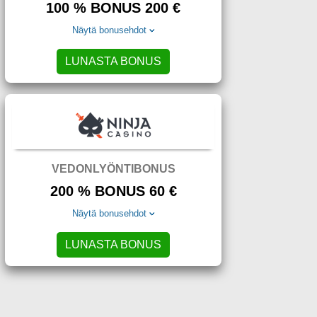
100 % BONUS 200 €
Näytä bonusehdot
LUNASTA BONUS
VEDONLYÖNTIBONUS
200 % BONUS 60 €
Näytä bonusehdot
LUNASTA BONUS