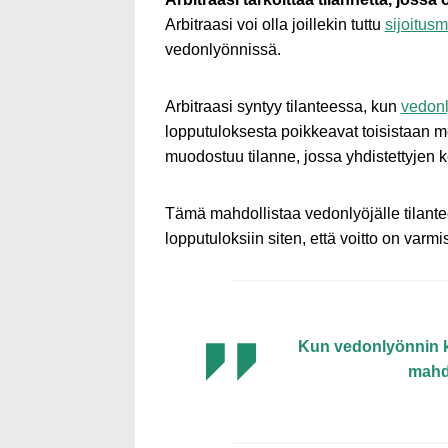
Arbitraasi voi olla joillekin tuttu
sijoitus
vedonlyönnissä.
Arbitraasi syntyy tilanteessa, kun
vedonl
lopputuloksesta poikkeavat toisistaan me
muodostuu tilanne, jossa yhdistettyjen k
Tämä mahdollistaa vedonlyöjälle tilante
lopputuloksiin siten, että voitto on varmi
Kun vedonlyönnin k
mahdo