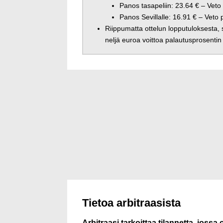
Panos tasapeliin: 23.64 € – Veto
Panos Sevillalle: 16.91 € – Veto 
Riippumatta ottelun lopputuloksesta, 
neljä euroa voittoa palautusprosentin
Tietoa arbitraasista
Arbitraasi tarkoittaa tilannetta, jossa