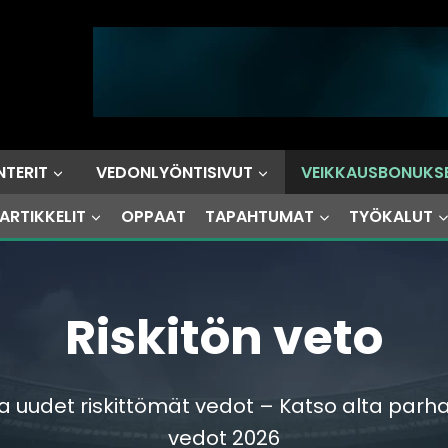
NTERIT
VEDONLYÖNTISIVUT
VEIKKAUSBONUKS
ARTIKKELIT
OPPAAT
TAPAHTUMAT
TYÖKALUT
Riskitön veto
ja uudet riskittömät vedot – Katso alta parh
vedot 2026