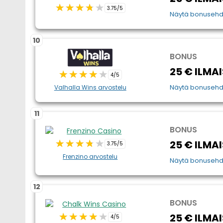
3.75/5
Näytä bonusehd
BONUS
25 € ILMA
4/5
Näytä bonusehd
Valhalla Wins arvostelu
BONUS
25 € ILMA
3.75/5
Frenzino arvostelu
Näytä bonusehd
BONUS
25 € ILMA
4/5