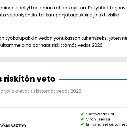
aminen edellyttää oman rahan käyttöä. Peliyhtiöt tarjoav
ta vedonlyöntiin, tai kampanjatarjouksina jo aktiivisille
an työkalupakkiin vedonlyöntikassan tukemiseksi, joten n
ultamme aina parhaat riskittömät vedot 2026.
 riskitön veto
arjolla olevat riskittömät vedot 2026
Verovapaa PNP
Viron lisenssi
Erinomaiset kertoimet
ITÖN VETO