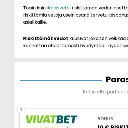
Toisin kuin
ilmaisveto
, riskittömän vedon asett
riskittömiä vetoja usein osana tervetuliaisbonus
asiakkaille.
Riskittömät vedot
kuuluvat jokaisen veikkaaj
kannattaa ehdottomasti hyödyntää. Löydät siv
Paras
Katso alta parhaat t
BONUS
10 € RISK