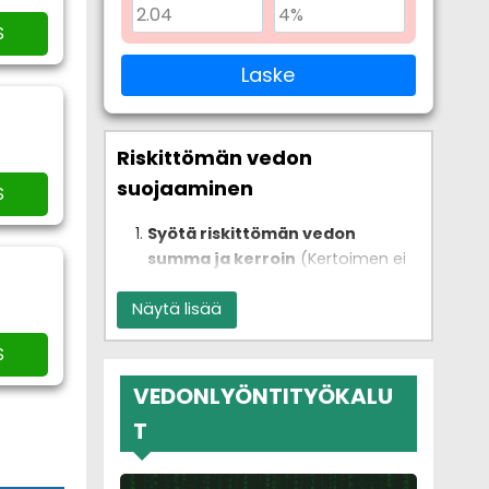
S
Laske
Riskittömän vedon
suojaaminen
S
Syötä riskittömän vedon
summa ja kerroin
(Kertoimen ei
tarvitse olla ylisuuri, kunhan
palautusprosentit ovat lähellä 100
Näytä lisää
%).
S
Anna vastakkaisen tuloksen
kerroin
(pelaa kohde, jossa ei ole
VEDONLYÖNTITYÖKALU
mukana tasapeliä, esim.
T
Moneyline-veto).
Lisää vetopörssin komissio
(vapaavalinnainen, jos asetat