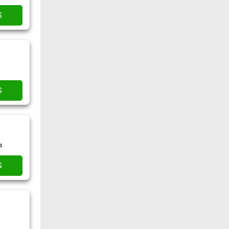
S
S
a
S