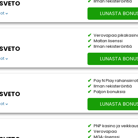
Ilman rekisteröintiä
ISVETO
LUNASTA BONU
ot
Verovapaa pikakasin
Maltan lisenssi
Ilman rekisteröintiä
ISVETO
LUNASTA BONU
ot
Pay N Play rahansiirro
Ilman rekisteröintiä
Paljon bonuksia
ISVETO
LUNASTA BONU
ot
PNP kasino ja veikkau
Verovapaa
MGA-lisenssi