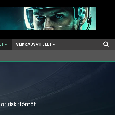
ET
VEIKKAUSVIHJEET
aat riskittömät