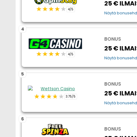
25 € ILMA
4/5
Näytä bonusehd
BONUS
25 € ILMA
4/5
Näytä bonusehd
BONUS
25 € ILMA
3.75/5
Näytä bonusehd
BONUS