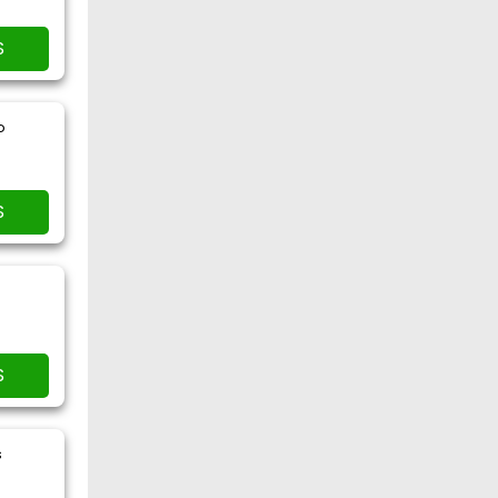
S
o
S
t
S
s