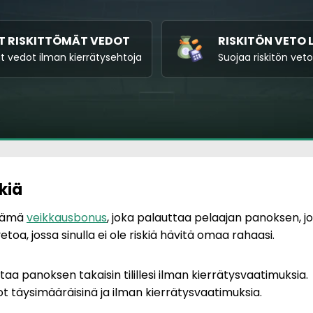
T RISKITTÖMÄT VEDOT
RISKITÖN VETO 
t vedot ilman kierrätysehtoja
Suojaa riskitön veto
kiä
tämä
veikkausbonus
, joka palauttaa pelaajan panoksen, j
vetoa, jossa sinulla ei ole riskiä hävitä omaa rahaasi.
ttaa panoksen takaisin tilillesi ilman kierrätysvaatimuksia.
tot täysimääräisinä ja ilman kierrätysvaatimuksia.