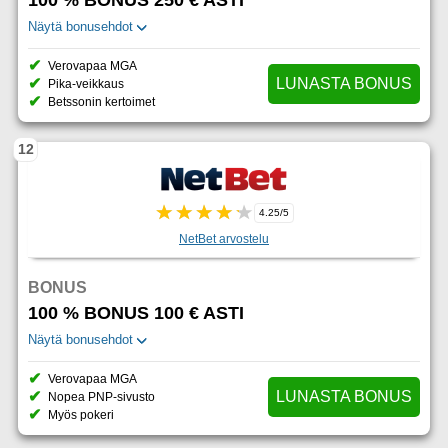
Näytä bonusehdot
Verovapaa MGA
LUNASTA BONUS
Pika-veikkaus
Betssonin kertoimet
4.25/5
NetBet arvostelu
BONUS
100 % BONUS 100 € ASTI
Näytä bonusehdot
Verovapaa MGA
LUNASTA BONUS
Nopea PNP-sivusto
Myös pokeri