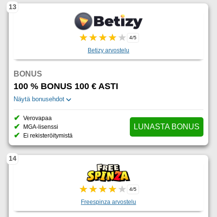
4/5
Betizy arvostelu
BONUS
100 % BONUS 100 € ASTI
Näytä bonusehdot
Verovapaa
LUNASTA BONUS
MGA-lisenssi
Ei rekisteröitymistä
4/5
Freespinza arvostelu