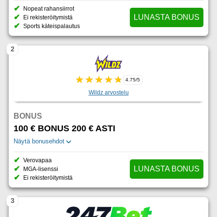
Nopeat rahansiirrot
LUNASTA BONUS
Ei rekisteröitymistä
Sports käteispalautus
4.75/5
Wildz arvostelu
BONUS
100 € BONUS 200 € ASTI
Näytä bonusehdot
Verovapaa
LUNASTA BONUS
MGA-lisenssi
Ei rekisteröitymistä