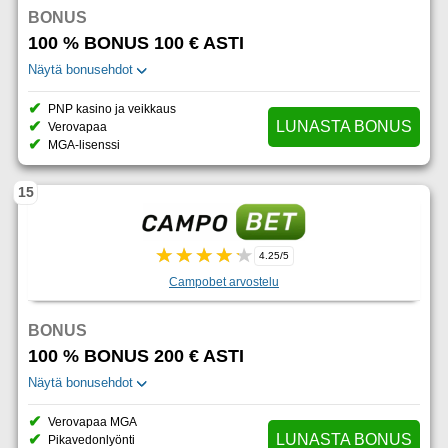
BONUS
100 % BONUS 100 € ASTI
Näytä bonusehdot
PNP kasino ja veikkaus
LUNASTA BONUS
Verovapaa
MGA-lisenssi
4.25/5
Campobet arvostelu
BONUS
100 % BONUS 200 € ASTI
Näytä bonusehdot
Verovapaa MGA
LUNASTA BONUS
Pikavedonlyönti