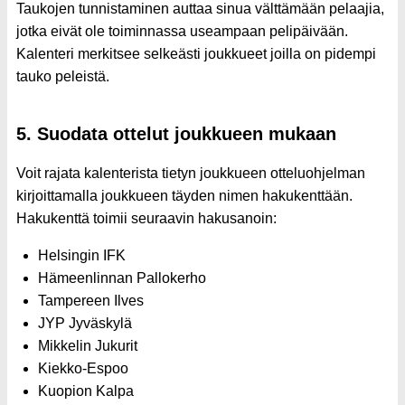
Taukojen tunnistaminen auttaa sinua välttämään pelaajia,
jotka eivät ole toiminnassa useampaan pelipäivään.
Kalenteri merkitsee selkeästi joukkueet joilla on pidempi
tauko peleistä.
5. Suodata ottelut joukkueen mukaan
Voit rajata kalenterista tietyn joukkueen otteluohjelman
kirjoittamalla joukkueen täyden nimen hakukenttään.
Hakukenttä toimii seuraavin hakusanoin:
Helsingin IFK
Hämeenlinnan Pallokerho
Tampereen Ilves
JYP Jyväskylä
Mikkelin Jukurit
Kiekko-Espoo
Kuopion Kalpa