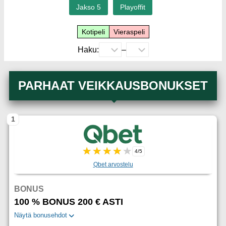
Jakso 5
Playoffit
Kotipeli
Vieraspeli
Haku:
–
PARHAAT VEIKKAUSBONUKSET
4/5
Qbet arvostelu
BONUS
100 % BONUS 200 € ASTI
Näytä bonusehdot