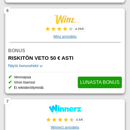
4.25/5
Winz arvostelu
BONUS
RISKITÖN VETO 50 € ASTI
Näytä bonusehdot
Verovapaa
LUNASTA BONUS
Viron lisenssi
Ei rekisteröitymistä
4.5/5
Winnerz arvostelu