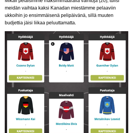
Mikäli pelaisimme maksimimäärällä vaihtoja (20), tulisi
meidän vaihtaa kaksi Kanadan miestämme pelaaviin
ukkoihin jo ensimmäisenä pelipäivänä, sillä muuten
budjettia jäisi liikaa peluuttamatta.