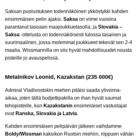
Saksan puolustuksen todennäköinen ykköstykki kahden
ensimmäisen pelin ajaksi.
Saksa
on viime vuosina
parantanut tasoaan maajoukkuetasolla, ja
Slovakia –
Saksa
-ottelusta on todennäköisesti tulossa tasainen ja
suurimaalinen, jossa molemmat joukkueet tekevät sen 2-4
maalia. Wissmannilla on siis hyvät mahdollisuudet nousta
pisteille jo avauspelissä.
Metalnikov Leonid, Kazakstan (235 000€)
Admiral Vladivostokin miehen pitäisi saada ylivoima-
aikaa, joten tällä budjettipakilla on ihan hyvät saumat
tehopisteille, kun
Kazakstanin
ensimmäiset vastustajat
ovat
Ranska, Slovakia ja Latvia
.
Kahden ensimmäisen pelipäivän jälkeen vaihdamme
Boldy/Wissman
kaksikon Ruotsin miehiin, riippuen vähän