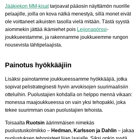
Jääkiekon MM-kisat
tarjoavat pääosin näyttämön nuorille
pelaajille, joilla on kova nälkä menestyä, sillä monet eivät
ole voittaneet aikuisten tasolla vielä mitään. Tästä syystä
aiommekin jättää ikämiehet pois
Leijonapörssi
-
joukkueestamme, ja rakennamme joukkueemme rungon
nousevista tähtipelaajista.
Painotus hyökkääjiin
Lisäksi painotamme joukkueessamme hyökkääjiä, jotka
sopivat pelistrategisesti hyvin arvokisojen suurimaalisiin
otteluihin. Puolustajien kohdalla on helppo mennä vikaan:
monessa maajoukkueessa on vain yksi tehopakki, joka
tekee suurimman osan puolustajien tehoista.
Toisaalta
Ruotsin
äärimmäisen nimekäs
puolustuskolmikko –
Hedman, Karlsson ja Dahlin
– jakaa
puolustuksen tehopisteet liian laajalle. Siksi onkin syytä