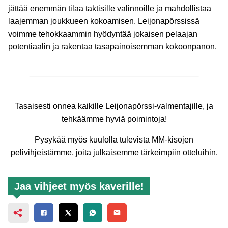
jättää enemmän tilaa taktisille valinnoille ja mahdollistaa
laajemman joukkueen kokoamisen. Leijonapörssissä
voimme tehokkaammin hyödyntää jokaisen pelaajan
potentiaalin ja rakentaa tasapainoisemman kokoonpanon.
Tasaisesti onnea kaikille Leijonapörssi-valmentajille, ja
tehkäämme hyviä poimintoja!
Pysykää myös kuulolla tulevista MM-kisojen
pelivihjeistämme, joita julkaisemme tärkeimpiin otteluihin.
Jaa vihjeet myös kaverille!