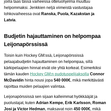
joilla taas tässä vaiheessa otteluohjelma muuttuu
helpommaksi. Jenkkien neljä viimeistä vastustajaa
lohkovaiheessa ovat
Ranska, Puola, Kazakstan ja
Latvia
.
Budjetin hajauttaminen on helpompaa
Leijonapörssissä
Toisin kuin Hockey GM:ssä, Leijonapörssissä
pelaajabudjetin hajauttaminen on helpompaa, sillä
kärkipelaajien hinnat eivät ole yhtä korkeat. Esimerkiksi
tämän kauden
Hockey GM:n pudotuspelijaksolla
Connor
McDavidin
hinta nousi jopa
540 000€
, mikä merkittävästi
rajoittaa muiden pelaajien valintaa.
Leijonapörssissä sen sijaan kalleimmat hyökkääjät ja
puolustajat, kuten
Adrian Kempe, Erik Karlsson, Roman
Josi ja Victor Hedman
, maksavat noin
450 000€
, mikä