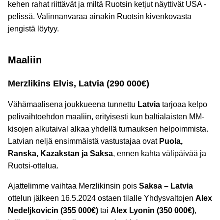
kehen rahat riittävät ja miltä Ruotsin ketjut näyttivät USA -
pelissä. Valinnanvaraa ainakin Ruotsin kivenkovasta
jengistä löytyy.
Maaliin
Merzlikins Elvis, Latvia (290 000€
)
Vähämaalisena joukkueena tunnettu
Latvia
tarjoaa kelpo
pelivaihtoehdon maaliin, erityisesti kun baltialaisten MM-
kisojen alkutaival alkaa yhdellä turnauksen helpoimmista.
Latvian neljä ensimmäistä vastustajaa ovat
Puola,
Ranska, Kazakstan ja Saksa
, ennen kahta välipäivää ja
Ruotsi-ottelua.
Ajattelimme vaihtaa Merzlikinsin pois
Saksa – Latvia
ottelun jälkeen 16.5.2024 ostaen tilalle Yhdysvaltojen
Alex
Nedeljkovicin (355 000€)
tai
Alex Lyonin (350 000€)
,