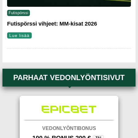
Futispörssi
Futispörssi vihjeet: MM-kisat 2026
Lue lisää
PARHAAT VEDONLYÖNTISIVUT
VEDONLYÖNTIBONUS
100 % BONUS 200 €