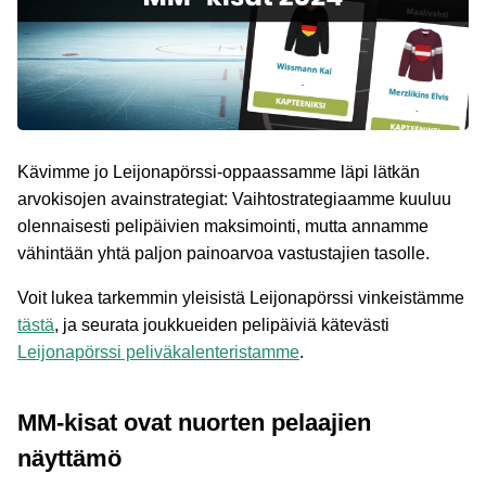
Kävimme jo Leijonapörssi-oppaassamme läpi lätkän
arvokisojen avainstrategiat: Vaihtostrategiaamme kuuluu
olennaisesti pelipäivien maksimointi, mutta annamme
vähintään yhtä paljon painoarvoa vastustajien tasolle.
Voit lukea tarkemmin yleisistä Leijonapörssi vinkeistämme
tästä
, ja seurata joukkueiden pelipäiviä kätevästi
Leijonapörssi peliväkalenteristamme
.
MM-kisat ovat nuorten pelaajien
näyttämö