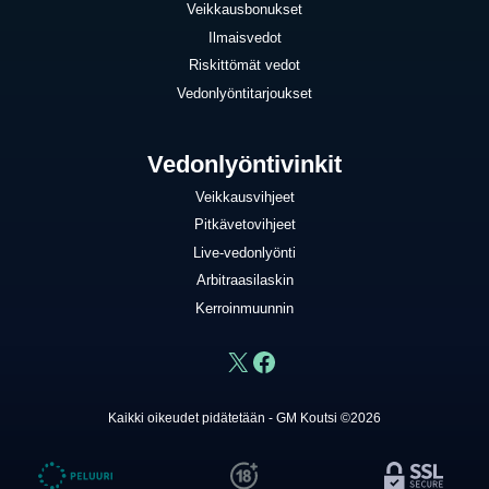
Veikkausbonukset
Ilmaisvedot
Riskittömät vedot
Vedonlyöntitarjoukset
Vedonlyöntivinkit
Veikkausvihjeet
Pitkävetovihjeet
Live-vedonlyönti
Arbitraasilaskin
Kerroinmuunnin
X
Facebook
Kaikki oikeudet pidätetään - GM Koutsi ©2026