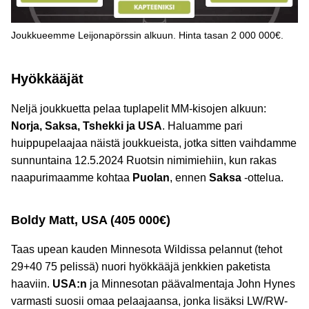
Joukkueemme Leijonapörssin alkuun. Hinta tasan 2 000 000€.
Hyökkääjät
Neljä joukkuetta pelaa tuplapelit MM-kisojen alkuun:
Norja, Saksa, Tshekki ja USA
. Haluamme pari
huippupelaajaa näistä joukkueista, jotka sitten vaihdamme
sunnuntaina 12.5.2024 Ruotsin nimimiehiin, kun rakas
naapurimaamme kohtaa
Puolan
, ennen
Saksa
-ottelua.
Boldy Matt, USA (405 000€)
Taas upean kauden Minnesota Wildissa pelannut (tehot
29+40 75 pelissä) nuori hyökkääjä jenkkien paketista
haaviin.
USA:n
ja Minnesotan päävalmentaja John Hynes
varmasti suosii omaa pelaajaansa, jonka lisäksi LW/RW-