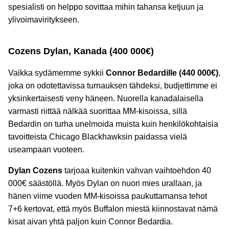
spesialisti on helppo sovittaa mihin tahansa ketjuun ja
ylivoimaviritykseen.
Cozens Dylan, Kanada (400 000€)
Vaikka sydämemme sykkii
Connor Bedardille (440 000€)
,
joka on odotettavissa turnauksen tähdeksi, budjettimme ei
yksinkertaisesti veny häneen. Nuorella kanadalaisella
varmasti riittää nälkää suorittaa MM-kisoissa, sillä
Bedardin on turha unelmoida muista kuin henkilökohtaisia
tavoitteista Chicago Blackhawksin paidassa vielä
useampaan vuoteen.
Dylan Cozens
tarjoaa kuitenkin vahvan vaihtoehdon 40
000€ säästöllä. Myös Dylan on nuori mies urallaan, ja
hänen viime vuoden MM-kisoissa paukuttamansa tehot
7+6 kertovat, että myös Buffalon miestä kiinnostavat nämä
kisat aivan yhtä paljon kuin Connor Bedardia.