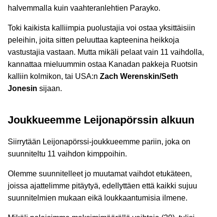
halvemmalla kuin vaahteranlehtien Parayko.
Toki kaikista kalliimpia puolustajia voi ostaa yksittäisiin
peleihin, joita sitten peluuttaa kapteenina heikkoja
vastustajia vastaan. Mutta mikäli pelaat vain 11 vaihdolla,
kannattaa mieluummin ostaa Kanadan pakkeja Ruotsin
kalliin kolmikon, tai USA:n
Zach Werenskin/Seth
Jonesin
sijaan.
Joukkueemme Leijonapörssin alkuun
Siirrytään Leijonapörssi-joukkueemme pariin, joka on
suunniteltu 11 vaihdon kimppoihin.
Olemme suunnitelleet jo muutamat vaihdot etukäteen,
joissa ajattelimme pitäytyä, edellyttäen että kaikki sujuu
suunnitelmien mukaan eikä loukkaantumisia ilmene.