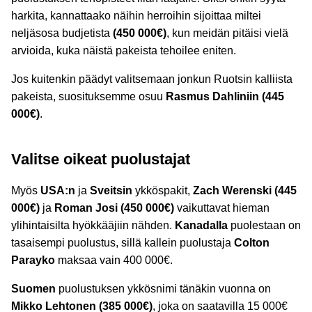
harkita, kannattaako näihin herroihin sijoittaa miltei
neljäsosa budjetista
(450 000€)
, kun meidän pitäisi vielä
arvioida, kuka näistä pakeista tehoilee eniten.
Jos kuitenkin päädyt valitsemaan jonkun Ruotsin kalliista
pakeista, suosituksemme osuu
Rasmus Dahliniin (445
000€)
.
Valitse oikeat puolustajat
Myös
USA:n
ja
Sveitsin
ykköspakit,
Zach Werenski (445
000€)
ja
Roman Josi (450 000€)
vaikuttavat hieman
ylihintaisilta hyökkääjiin nähden.
Kanadalla
puolestaan on
tasaisempi puolustus, sillä kallein puolustaja
Colton
Parayko
maksaa vain 400 000€.
Suomen
puolustuksen ykkösnimi tänäkin vuonna on
Mikko Lehtonen (385 000€)
, joka on saatavilla 15 000€