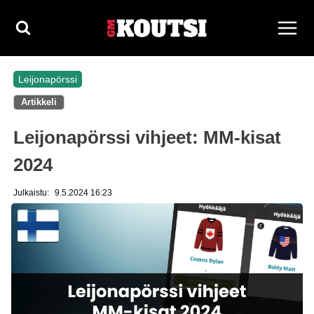
Siirry
sisältöön
Leijonapörssi
Artikkeli
Leijonapörssi vihjeet: MM-kisat
2024
Julkaistu:
9.5.2024 16:23