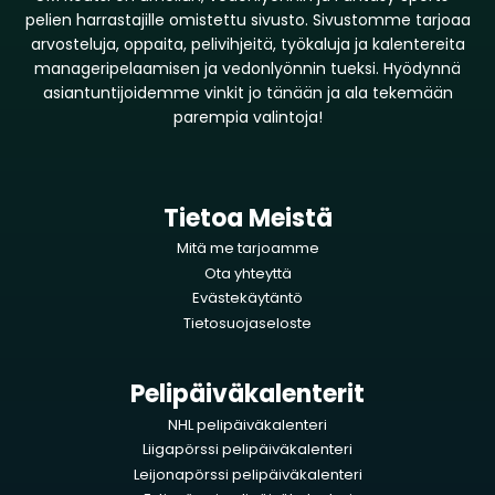
pelien harrastajille omistettu sivusto. Sivustomme tarjoaa
arvosteluja, oppaita, pelivihjeitä, työkaluja ja kalentereita
manageripelaamisen ja vedonlyönnin tueksi. Hyödynnä
asiantuntijoidemme vinkit jo tänään ja ala tekemään
parempia valintoja!
Tietoa Meistä
Mitä me tarjoamme
Ota yhteyttä
Evästekäytäntö
Tietosuojaseloste
Pelipäiväkalenterit
NHL pelipäiväkalenteri
Liigapörssi pelipäiväkalenteri
Leijonapörssi pelipäiväkalenteri