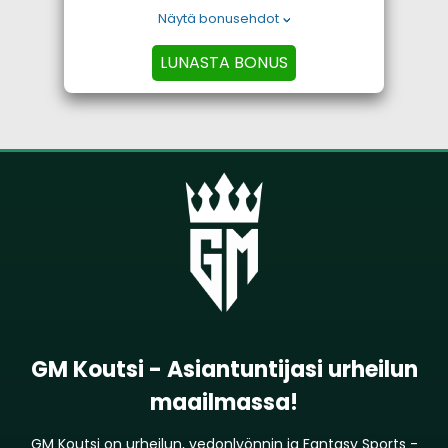
Näytä bonusehdot
LUNASTA BONUS
GM Koutsi - Asiantuntijasi urheilun
maailmassa!
GM Koutsi on urheilun, vedonlyönnin ja Fantasy Sports -