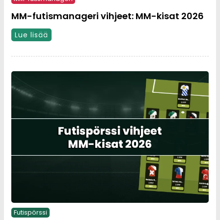
MM-futismanageri vihjeet: MM-kisat 2026
Lue lisää
Futispörssi