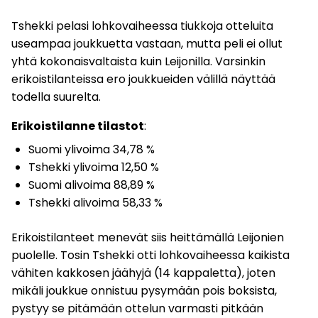
Tshekki pelasi lohkovaiheessa tiukkoja otteluita
useampaa joukkuetta vastaan, mutta peli ei ollut
yhtä kokonaisvaltaista kuin Leijonilla. Varsinkin
erikoistilanteissa ero joukkueiden välillä näyttää
todella suurelta.
Erikoistilanne tilastot
:
Suomi ylivoima 34,78 %
Tshekki ylivoima 12,50 %
Suomi alivoima 88,89 %
Tshekki alivoima 58,33 %
Erikoistilanteet menevät siis heittämällä Leijonien
puolelle. Tosin Tshekki otti lohkovaiheessa kaikista
vähiten kakkosen jäähyjä (14 kappaletta), joten
mikäli joukkue onnistuu pysymään pois boksista,
pystyy se pitämään ottelun varmasti pitkään