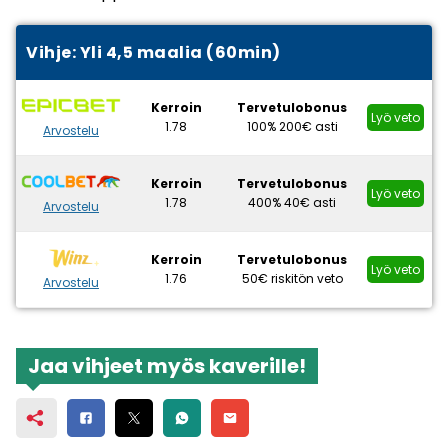
Vihje: Yli 4,5 maalia (60min)
Kerroin
Tervetulobonus
Lyö veto
1.78
100% 200€ asti
Arvostelu
Kerroin
Tervetulobonus
Lyö veto
1.78
400% 40€ asti
Arvostelu
Kerroin
Tervetulobonus
Lyö veto
1.76
50€ riskitön veto
Arvostelu
Jaa vihjeet myös kaverille!