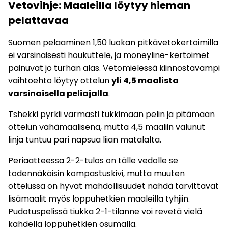
Vetovihje: Maaleilla löytyy hieman
pelattavaa
Suomen pelaaminen 1,50 luokan pitkävetokertoimilla
ei varsinaisesti houkuttele, ja moneyline-kertoimet
painuvat jo turhan alas. Vetomielessä kiinnostavampi
vaihtoehto löytyy ottelun
yli 4,5 maalista
varsinaisella peliajalla
.
Tshekki pyrkii varmasti tukkimaan pelin ja pitämään
ottelun vähämaalisena, mutta 4,5 maaliin valunut
linja tuntuu pari napsua liian matalalta.
Periaatteessa 2-2-tulos on tälle vedolle se
todennäköisin kompastuskivi, mutta muuten
ottelussa on hyvät mahdollisuudet nähdä tarvittavat
lisämaalit myös loppuhetkien maaleilla tyhjiin.
Pudotuspelissä tiukka 2-1-tilanne voi revetä vielä
kahdella loppuhetkien osumalla.