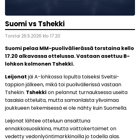
Suomi vs Tshekki
Torstai 26.5.2026 klo 17.20
Suomi
pelaa MM-puolivälierässä torstaina kello
17.20 alkavassa ottelussa. Vastaan asettuu B-
lohkon kolmonen
Tshekki
.
Leijonat
jäi A-lohkossa lopulta toiseksi Sveitsi-
tappion jälkeen, mikä toi puolivälierissä vastaan
Tshekin.
Tshekki
on pelannut turnauksessa useita
tasaisia otteluita, mutta samanlaista ylivoimaa
joukkueen tekemisessä ei ole nähty kuin Suomella.
Leijonat lähtee otteluun ansaittuna
ennakkosuosikkina, mutta voittokertoimet on
vedetty vedonlyöntimarkkinoilla jo todella alas.