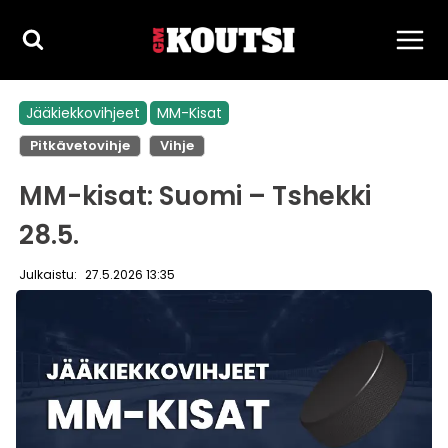
Siirry
sisältöön
,
Jääkiekkovihjeet
MM-Kisat
Pitkävetovihje
Vihje
MM-kisat: Suomi – Tshekki
28.5.
Julkaistu:
27.5.2026 13:35