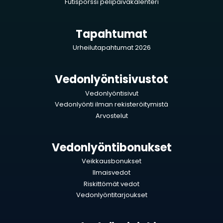
Futispörssi pelipäiväkalenteri
Tapahtumat
Urheilutapahtumat 2026
Vedonlyöntisivustot
Vedonlyöntisivut
Vedonlyönti ilman rekisteröitymistä
Arvostelut
Vedonlyöntibonukset
Veikkausbonukset
Ilmaisvedot
Riskittömät vedot
Vedonlyöntitarjoukset