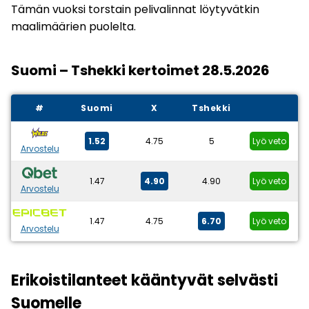
Tämän vuoksi torstain pelivalinnat löytyvätkin
maalimäärien puolelta.
Suomi – Tshekki kertoimet 28.5.2026
#
Suomi
X
Tshekki
1.52
4.75
5
Lyö veto
Arvostelu
1.47
4.90
4.90
Lyö veto
Arvostelu
1.47
4.75
6.70
Lyö veto
Arvostelu
Erikoistilanteet kääntyvät selvästi
Suomelle