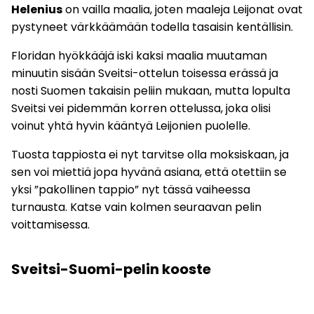
Helenius
on vailla maalia, joten maaleja Leijonat ovat
pystyneet värkkäämään todella tasaisin kentällisin.
Floridan hyökkääjä iski kaksi maalia muutaman
minuutin sisään Sveitsi-ottelun toisessa erässä ja
nosti Suomen takaisin peliin mukaan, mutta lopulta
Sveitsi vei pidemmän korren ottelussa, joka olisi
voinut yhtä hyvin kääntyä Leijonien puolelle.
Tuosta tappiosta ei nyt tarvitse olla moksiskaan, ja
sen voi miettiä jopa hyvänä asiana, että otettiin se
yksi ”pakollinen tappio” nyt tässä vaiheessa
turnausta. Katse vain kolmen seuraavan pelin
voittamisessa.
Sveitsi-Suomi-pelin kooste