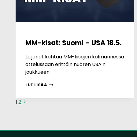
MM-kisat: Suomi – USA 18.5.
Leijonat kohtaa MM-kisojen kolmannessa
ottelussaan erittäin nuoren USA:n
joukkueen.
MM-
LUE LISÄÄ
KISAT:
SUOMI
Sivunavigointi
Seuraava
1
2
–
USA
sivu
18.5.