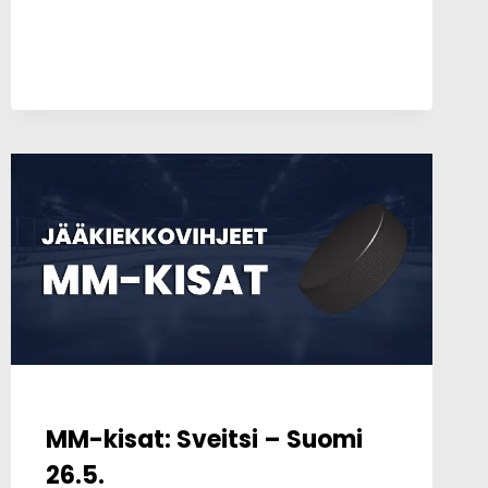
SVEITSI
–
NORJA
30.5.
MM-kisat: Sveitsi – Suomi
26.5.