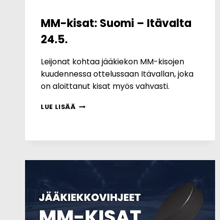
MM-kisat: Suomi – Itävalta
24.5.
Leijonat kohtaa jääkiekon MM-kisojen
kuudennessa ottelussaan Itävallan, joka
on aloittanut kisat myös vahvasti.
MM-
LUE LISÄÄ
KISAT:
SUOMI
–
ITÄVALTA
24.5.