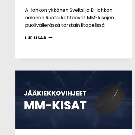
A-lohkon ykkönen Sveitsi ja B-lohkon
nelonen Ruotsi kohtaavat MM-kisojen
puolivälierässä torstain iltapelissä.
MM-
LUE LISÄÄ
KISAT:
SVEITSI
–
RUOTSI
28.5.