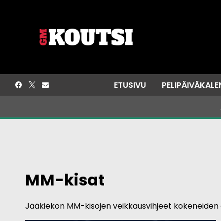
Siirry
sisältöön
ETUSIVU
PELIPÄIVÄKALE
MM-kisat
Jääkiekon MM-kisojen veikkausvihjeet kokeneiden a