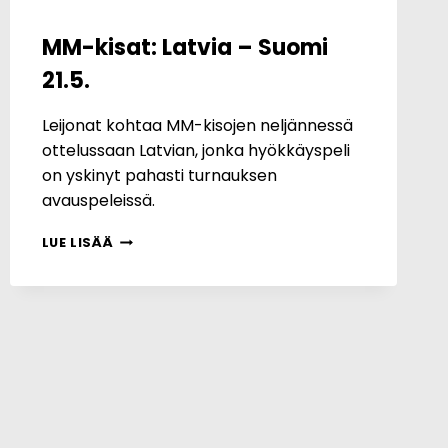
MM-kisat: Latvia – Suomi
21.5.
Leijonat kohtaa MM-kisojen neljännessä
ottelussaan Latvian, jonka hyökkäyspeli
on yskinyt pahasti turnauksen
avauspeleissä.
MM-
LUE LISÄÄ
KISAT:
LATVIA –
SUOMI
21.5.