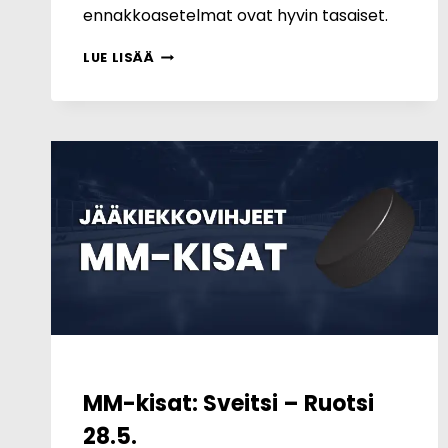
ennakkoasetelmat ovat hyvin tasaiset.
MM-
LUE LISÄÄ
FINAALI:
SVEITSI
–
SUOMI
31.5.
MM-kisat: Sveitsi – Ruotsi
28.5.