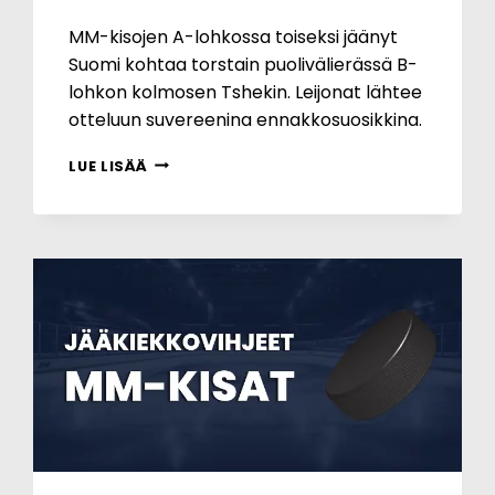
MM-kisojen A-lohkossa toiseksi jäänyt
Suomi kohtaa torstain puolivälierässä B-
lohkon kolmosen Tshekin. Leijonat lähtee
otteluun suvereenina ennakkosuosikkina.
MM-
LUE LISÄÄ
KISAT:
SUOMI
–
TSHEKKI
28.5.