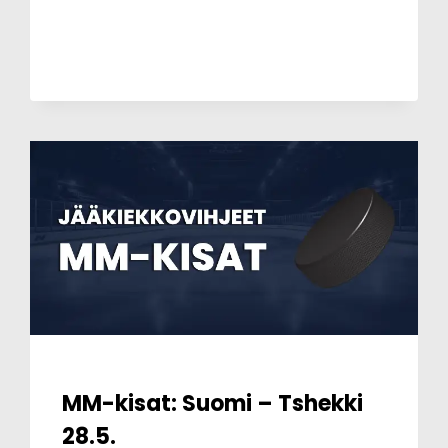
KANADA
–
SUOMI
30.5.
MM-kisat: Suomi – Tshekki
28.5.