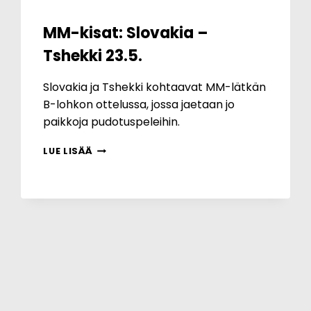
MM-kisat: Slovakia –
Tshekki 23.5.
Slovakia ja Tshekki kohtaavat MM-lätkän
B-lohkon ottelussa, jossa jaetaan jo
paikkoja pudotuspeleihin.
MM-
LUE LISÄÄ
KISAT:
SLOVAKIA
–
TSHEKKI
23.5.