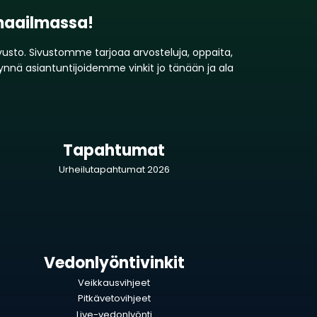
 maailmassa!
ivusto. Sivustomme tarjoaa arvosteluja, oppaita,
dynnä asiantuntijoidemme vinkit jo tänään ja ala
Tapahtumat
Urheilutapahtumat 2026
Vedonlyöntivinkit
Veikkausvihjeet
Pitkävetovihjeet
Live-vedonlyönti