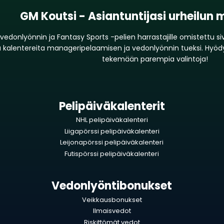
GM Koutsi - Asiantuntijasi urheilun
 vedonlyönnin ja Fantasy Sports -pelien harrastajille omistettu s
a ja kalentereita manageripelaamisen ja vedonlyönnin tueksi. Hyö
tekemään parempia valintoja!
Pelipäiväkalenterit
NHL pelipäiväkalenteri
Liigapörssi pelipäiväkalenteri
Leijonapörssi pelipäiväkalenteri
Futispörssi pelipäiväkalenteri
Vedonlyöntibonukset
Veikkausbonukset
Ilmaisvedot
Riskittömät vedot