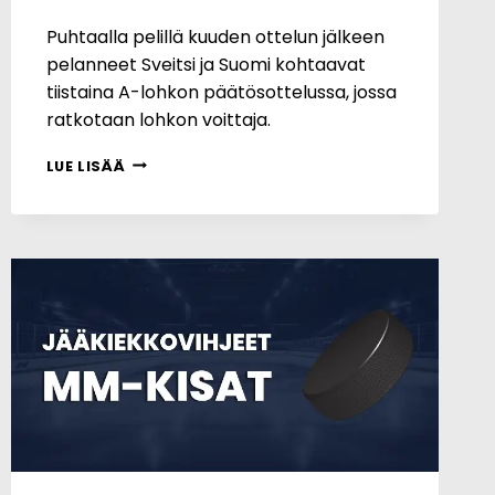
Puhtaalla pelillä kuuden ottelun jälkeen
pelanneet Sveitsi ja Suomi kohtaavat
tiistaina A-lohkon päätösottelussa, jossa
ratkotaan lohkon voittaja.
MM-
LUE LISÄÄ
KISAT:
SVEITSI
–
SUOMI
26.5.