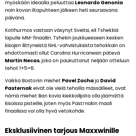
myöskään ideaalia peluuttaa
Leonardo Genonia
noin kovan iltapuhteen jälkeen heti seuraavana
päivänä.
Kotihurmos vastaan väsynyt Sveitsi, eli Tshekkiä
lapulle MM-finaaliin. Tshekin joukkueeseen kesken
kisojen liittyneistä NHL-vahvistuksista tehokkain on
ehdottomasti ollut Carolina Hurricanesin pätevä
Martin Necas
, joka on paukuttanut neljään otteluun
tehot 1+5=6.
Vaikka Bostonin miehet
Pavel Zacha
ja
David
Pasternak
eivät ole vielä tehoilla mässäilleet, ovat
nämä miehet liian kovia kiekkoilijoita olla jäämättä
kisoissa pisteille, joten myös Pastrnakin maali
finaalissa voi olla hyvä vetokohde.
Eksklusiivinen tarjous Maxxwinille