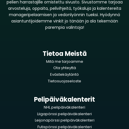
pelien harrastajille omistettu sivusto. Sivustomme tarjoaa
arvosteluja, oppaita, pelivihjeitä, työkaluja ja kalentereita
manageripelaamisen ja vedonlyönnin tueksi. Hyödynnä
asiantuntijoidemme vinkit jo tänään ja ala tekemään
parempia valintoja!
Tietoa Meistä
Mitä me tarjoamme
Ota yhteyttä
Evästekäytäntö
Tietosuojaseloste
Pelipäiväkalenterit
NHL pelipäiväkalenteri
Liigapörssi pelipäiväkalenteri
Leijonapörssi pelipäiväkalenteri
Futispörssi pelipäiväkalenteri