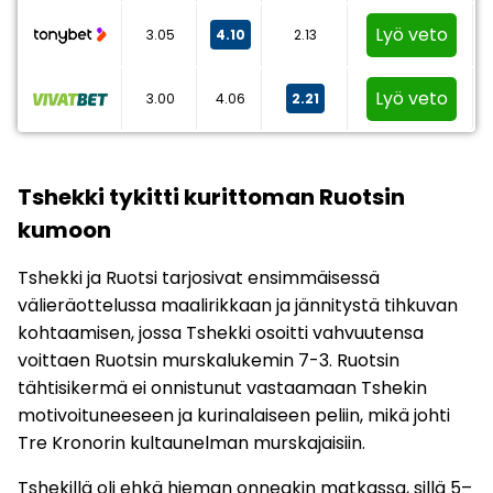
Lyö veto
3.05
4.10
2.13
Lyö veto
3.00
4.06
2.21
Tshekki tykitti kurittoman Ruotsin
kumoon
Tshekki ja Ruotsi tarjosivat ensimmäisessä
välieräottelussa maalirikkaan ja jännitystä tihkuvan
kohtaamisen, jossa Tshekki osoitti vahvuutensa
voittaen Ruotsin murskalukemin 7-3. Ruotsin
tähtisikermä ei onnistunut vastaamaan Tshekin
motivoituneeseen ja kurinalaiseen peliin, mikä johti
Tre Kronorin kultaunelman murskajaisiin.
Tshekillä oli ehkä hieman onneakin matkassa, sillä 5–