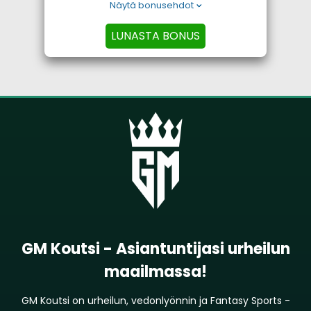
Näytä bonusehdot
LUNASTA BONUS
GM Koutsi - Asiantuntijasi urheilun
maailmassa!
GM Koutsi on urheilun, vedonlyönnin ja Fantasy Sports -