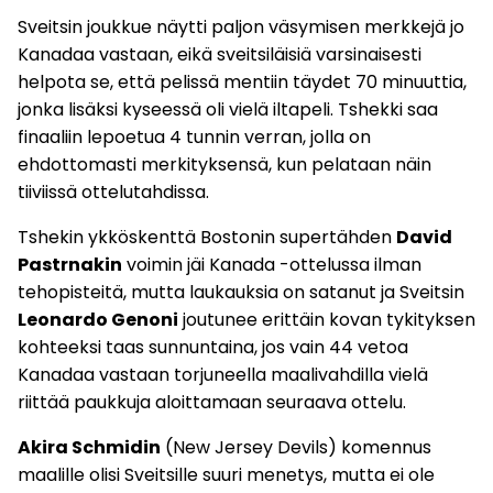
Sveitsin joukkue näytti paljon väsymisen merkkejä jo
Kanadaa vastaan, eikä sveitsiläisiä varsinaisesti
helpota se, että pelissä mentiin täydet 70 minuuttia,
jonka lisäksi kyseessä oli vielä iltapeli. Tshekki saa
finaaliin lepoetua 4 tunnin verran, jolla on
ehdottomasti merkityksensä, kun pelataan näin
tiiviissä ottelutahdissa.
Tshekin ykköskenttä Bostonin supertähden
David
Pastrnakin
voimin jäi Kanada -ottelussa ilman
tehopisteitä, mutta laukauksia on satanut ja Sveitsin
Leonardo Genoni
joutunee erittäin kovan tykityksen
kohteeksi taas sunnuntaina, jos vain 44 vetoa
Kanadaa vastaan torjuneella maalivahdilla vielä
riittää paukkuja aloittamaan seuraava ottelu.
Akira Schmidin
(New Jersey Devils) komennus
maalille olisi Sveitsille suuri menetys, mutta ei ole