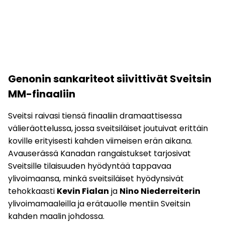
Genonin sankariteot siivittivät Sveitsin
MM-finaaliin
Sveitsi raivasi tiensä finaaliin dramaattisessa
välieräottelussa, jossa sveitsiläiset joutuivat erittäin
koville erityisesti kahden viimeisen erän aikana.
Avauserässä Kanadan rangaistukset tarjosivat
Sveitsille tilaisuuden hyödyntää tappavaa
ylivoimaansa, minkä sveitsiläiset hyödynsivät
tehokkaasti
Kevin Fialan
ja
Nino Niederreiterin
ylivoimamaaleilla ja erätauolle mentiin Sveitsin
kahden maalin johdossa.