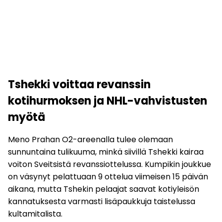
Tshekki voittaa revanssin
kotihurmoksen ja NHL-vahvistusten
myötä
Meno Prahan O2-areenalla tulee olemaan
sunnuntaina tulikuuma, minkä siivillä Tshekki kairaa
voiton Sveitsistä revanssiottelussa. Kumpikin joukkue
on väsynyt pelattuaan 9 ottelua viimeisen 15 päivän
aikana, mutta Tshekin pelaajat saavat kotiyleisön
kannatuksesta varmasti lisäpaukkuja taistelussa
kultamitalista.