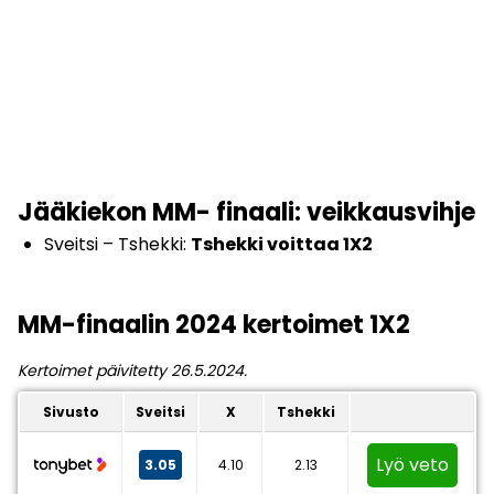
Jääkiekon MM- finaali: veikkausvihje
Sveitsi – Tshekki:
Tshekki voittaa 1X2
MM-finaalin 2024 kertoimet 1X2
Kertoimet päivitetty 26.5.2024.
Sivusto
Sveitsi
X
Tshekki
Lyö veto
3.05
4.10
2.13