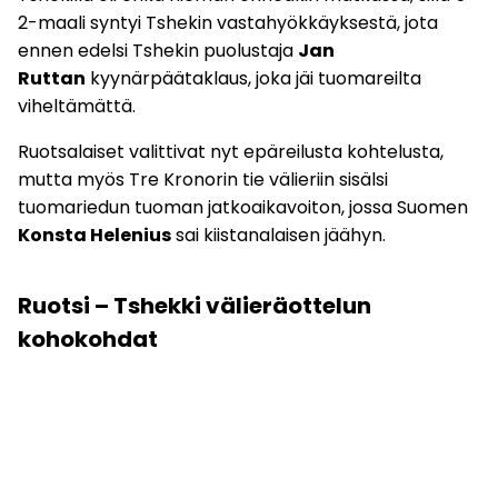
2-maali syntyi Tshekin vastahyökkäyksestä, jota
ennen edelsi Tshekin puolustaja
Jan
Ruttan
kyynärpäätaklaus, joka jäi tuomareilta
viheltämättä.
Ruotsalaiset valittivat nyt epäreilusta kohtelusta,
mutta myös Tre Kronorin tie välieriin sisälsi
tuomariedun tuoman jatkoaikavoiton, jossa Suomen
Konsta Helenius
sai kiistanalaisen jäähyn.
Ruotsi – Tshekki välieräottelun
kohokohdat