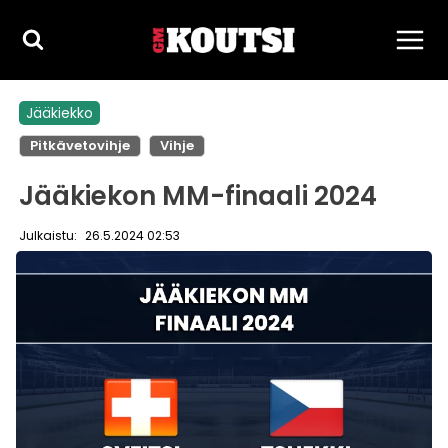
Siirry
sisältöön
Jääkiekko
Pitkävetovihje
Vihje
Jääkiekon MM-finaali 2024
Julkaistu:
26.5.2024 02:53