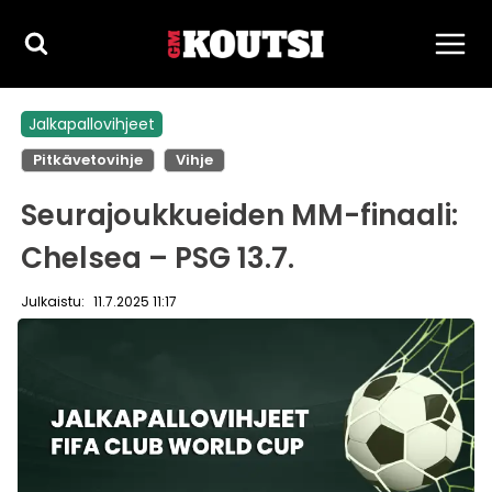
Siirry
sisältöön
Jalkapallovihjeet
Pitkävetovihje
Vihje
Seurajoukkueiden MM-finaali:
Chelsea – PSG 13.7.
Julkaistu:
11.7.2025 11:17