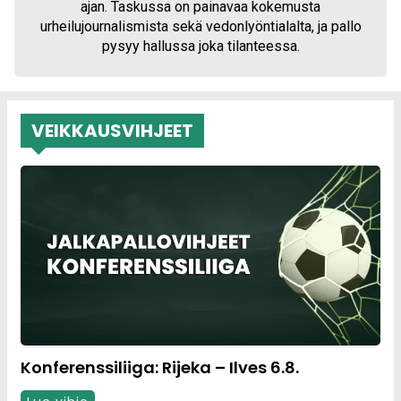
ajan. Taskussa on painavaa kokemusta
urheilujournalismista sekä vedonlyöntialalta, ja pallo
pysyy hallussa joka tilanteessa.
VEIKKAUSVIHJEET
Konferenssiliiga: Rijeka – Ilves 6.8.