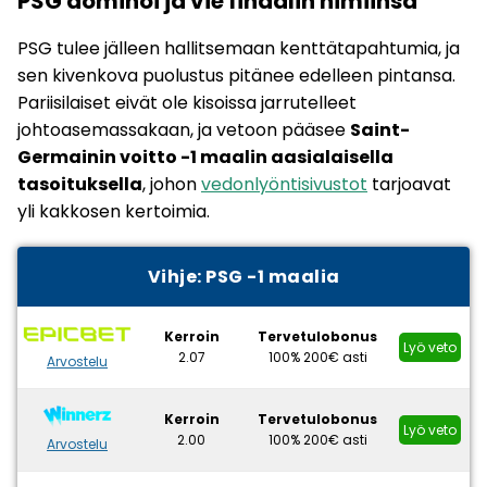
PSG dominoi ja vie finaalin nimiinsä
PSG tulee jälleen hallitsemaan kenttätapahtumia, ja
sen kivenkova puolustus pitänee edelleen pintansa.
Pariisilaiset eivät ole kisoissa jarrutelleet
johtoasemassakaan, ja vetoon pääsee
Saint-
Germainin voitto -1 maalin aasialaisella
tasoituksella
, johon
vedonlyöntisivustot
tarjoavat
yli kakkosen kertoimia.
Vihje: PSG -1 maalia
Kerroin
Tervetulobonus
Lyö veto
2.07
100% 200€ asti
Arvostelu
Kerroin
Tervetulobonus
Lyö veto
2.00
100% 200€ asti
Arvostelu