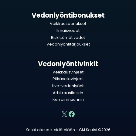
Vedonlyöntibonukset
Veikkausbonukset
Ilmaisvedot
Riskittömät vedot
Vedonlyöntitarjoukset
Vedonlyöntivinkit
Veikkausvihjeet
Pitkävetovihjeet
Live-vedonlyönti
Arbitraasilaskin
Kerroinmuunnin
X
Facebook
Kaikki oikeudet pidätetään - GM Koutsi ©2026