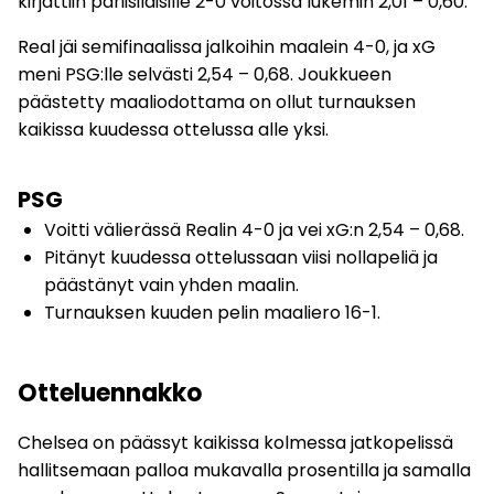
kirjattiin pariisilaisille 2-0 voitossa lukemin 2,01 – 0,60.
Real jäi semifinaalissa jalkoihin maalein 4-0, ja xG
meni PSG:lle selvästi 2,54 – 0,68. Joukkueen
päästetty maaliodottama on ollut turnauksen
kaikissa kuudessa ottelussa alle yksi.
PSG
Voitti välierässä Realin 4-0 ja vei xG:n 2,54 – 0,68.
Pitänyt kuudessa ottelussaan viisi nollapeliä ja
päästänyt vain yhden maalin.
Turnauksen kuuden pelin maaliero 16-1.
Otteluennakko
Chelsea on päässyt kaikissa kolmessa jatkopelissä
hallitsemaan palloa mukavalla prosentilla ja samalla