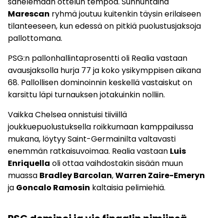
sanelemaan ottelun tempoa. Sunnuntaina
Marescan
ryhmä joutuu kuitenkin täysin erilaiseen
tilanteeseen, kun edessä on pitkiä puolustusjaksoja
pallottomana.
PSG:n pallonhallintaprosentti oli Realia vastaan
avausjaksolla hurja 77 ja koko ysikymppisen aikana
68. Pallollisen dominoinnin keskellä vastaiskut on
karsittu läpi turnauksen jotakuinkin nolliin.
Vaikka Chelsea onnistuisi tiiviillä
joukkuepuolustuksella roikkumaan kamppailussa
mukana, löytyy Saint-Germainilta valtavasti
enemmän ratkaisuvoimaa. Realia vastaan
Luis
Enriquella
oli ottaa vaihdostakin sisään muun
muassa
Bradley Barcolan
,
Warren Zaire-Emeryn
ja
Goncalo Ramosin
kaltaisia pelimiehiä.