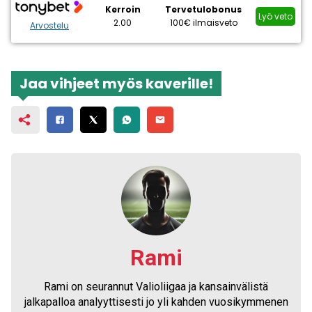
Kerroin
Tervetulobonus
Lyö veto
2.00
100€ ilmaisveto
Arvostelu
Jaa vihjeet myös kaverille!
Rami
Rami on seurannut Valioliigaa ja kansainvälistä
jalkapalloa analyyttisesti jo yli kahden vuosikymmenen