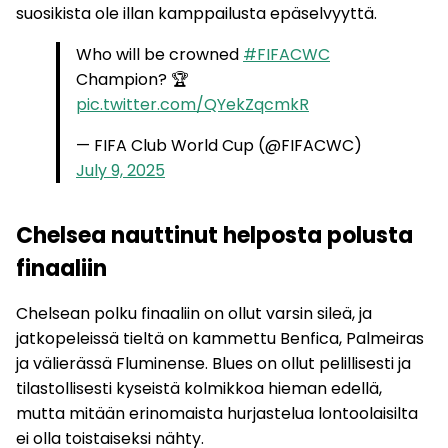
suosikista ole illan kamppailusta epäselvyyttä.
Who will be crowned
#FIFACWC
Champion? 🏆
pic.twitter.com/QYekZqcmkR
— FIFA Club World Cup (@FIFACWC)
July 9, 2025
Chelsea nauttinut helposta polusta
finaaliin
Chelsean polku finaaliin on ollut varsin sileä, ja
jatkopeleissä tieltä on kammettu Benfica, Palmeiras
ja välierässä Fluminense. Blues on ollut pelillisesti ja
tilastollisesti kyseistä kolmikkoa hieman edellä,
mutta mitään erinomaista hurjastelua lontoolaisilta
ei olla toistaiseksi nähty.