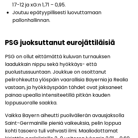
17-12 ja xG:n 1,71 – 0,95.
Joutuu epätyypillisesti luovuttamaan
pallonhallinnan.
PSG juoksuttanut eurojättiläisiä
PSG on ollut eittämättä kuluvan turnauksen
laadukkain nippu sekä hyökkäys- että
puolustussuuntaan. Joukkue on osoittanut
pelirohkeutta ylöspäin vaarallisia Bayernia ja Realia
vastaan, ja hyökkäyspään tähdet ovat jaksaneet
painaa upealla intensiteetillä pitkän kauden
loppusuoralle saakka.
Vaikka Bayern aiheutti puolivälierän avausjaksolla
Saint-Germainille pieniä vaikeuksia, pelin loppua
kohti tasoero tuli vahvasti ilmi. Maaliodottamat