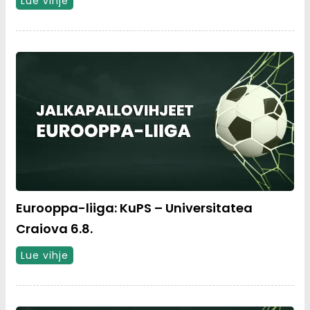
Lue vihje
Eurooppa-liiga: KuPS – Universitatea
Craiova 6.8.
Lue vihje