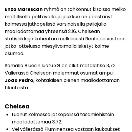
Enzo Marescan
ryhmä on tahkonnut kisoissa melko
maltillisella pelitavalla, ja joukkue on päästänyt
kolmessa jatkopelissä varsinaisella peliajalla
maaliodottamaa yhteensä 2,16. Chelsean
statistiikkoja kohentaa melkoisesti Benficaa vastaan
jatko-ottelussa miesylivoimalla isketyt kolme
osumaa.
Samalla Bluesin luotu xG on ollut matalahko 3,72.
Välierässä Chelsean molemmat osumat ampui
Joao Pedro
, kohtalaisen pienen maaliodottaman
tilanteista.
Chelsea
Luonut kolmessa jatkopelissä tasamiehistöin
maaliodottamaa 3,72.
Vei välierässä Fluminensea vastaan laukaukset