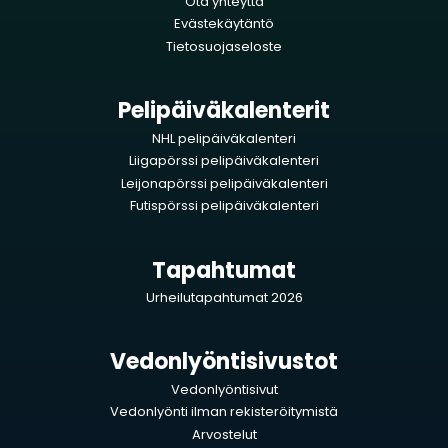
Ota yhteyttä
Evästekäytäntö
Tietosuojaseloste
Pelipäiväkalenterit
NHL pelipäiväkalenteri
Liigapörssi pelipäiväkalenteri
Leijonapörssi pelipäiväkalenteri
Futispörssi pelipäiväkalenteri
Tapahtumat
Urheilutapahtumat 2026
Vedonlyöntisivustot
Vedonlyöntisivut
Vedonlyönti ilman rekisteröitymistä
Arvostelut