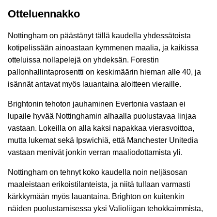
Otteluennakko
Nottingham on päästänyt tällä kaudella yhdessätoista
kotipelissään ainoastaan kymmenen maalia, ja kaikissa
otteluissa nollapelejä on yhdeksän. Forestin
pallonhallintaprosentti on keskimäärin hieman alle 40, ja
isännät antavat myös lauantaina aloitteen vieraille.
Brightonin tehoton jauhaminen Evertonia vastaan ei
lupaile hyvää Nottinghamin alhaalla puolustavaa linjaa
vastaan. Lokeilla on alla kaksi napakkaa vierasvoittoa,
mutta lukemat sekä Ipswichiä, että Manchester Unitedia
vastaan menivät jonkin verran maaliodottamista yli.
Nottingham on tehnyt koko kaudella noin neljäsosan
maaleistaan erikoistilanteista, ja niitä tullaan varmasti
kärkkymään myös lauantaina. Brighton on kuitenkin
näiden puolustamisessa yksi Valioliigan tehokkaimmista,