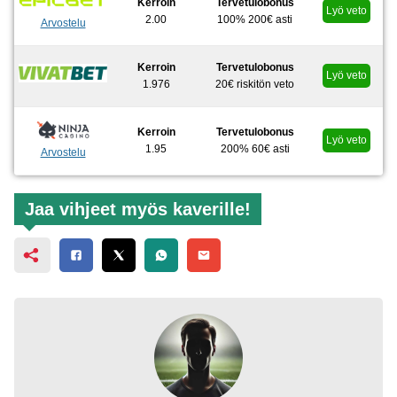
Kerroin
Tervetulobonus
Lyö veto
2.00
100% 200€ asti
Arvostelu
Kerroin
Tervetulobonus
Lyö veto
1.976
20€ riskitön veto
Kerroin
Tervetulobonus
Lyö veto
1.95
200% 60€ asti
Arvostelu
Jaa vihjeet myös kaverille!