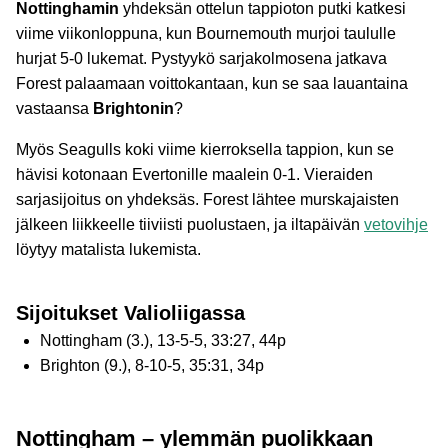
Nottinghamin
yhdeksän ottelun tappioton putki katkesi
viime viikonloppuna, kun Bournemouth murjoi taululle
hurjat 5-0 lukemat. Pystyykö sarjakolmosena jatkava
Forest palaamaan voittokantaan, kun se saa lauantaina
vastaansa
Brightonin
?
Myös Seagulls koki viime kierroksella tappion, kun se
hävisi kotonaan Evertonille maalein 0-1. Vieraiden
sarjasijoitus on yhdeksäs. Forest lähtee murskajaisten
jälkeen liikkeelle tiiviisti puolustaen, ja iltapäivän
vetovihje
löytyy matalista lukemista.
Sijoitukset Valioliigassa
Nottingham (3.), 13-5-5, 33:27, 44p
Brighton (9.), 8-10-5, 35:31, 34p
Nottingham – ylemmän puolikkaan