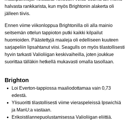
halvasta rankkarista, kun myös Brightonin alakerta oli
jälleen tiivis.
Ennen viime viikonloppua Brightonilla oli alla mainio
seitsemän ottelun tappioton putki kaikki kilpailut
huomioiden. Päästettyjä maaleja oli edelliseen kuuteen
sarjapeliin lipsahtanut viisi. Seagulls on myös tilastollisesti
hyvin tarkasti Valioliigan keskivaiheilla, joten joukkue
suorittaa tälläkin hetkellä mukavasti omalla tasollaan.
Brighton
Loi Everton-tappiossa maaliodottamaa vain 0,73
edestä.
Ylisuoritti tilastollisesti viime vieraspeleissä Ipswichiä
ja ManU:a vastaan.
Erikoistilannepuolustamisessa Valioliigan eliittiä.