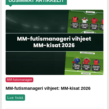
UUSIMMAT ARTIKKELIT
MM-futismanageri
MM-futismanageri vihjeet: MM-kisat 2026
Lue lisää