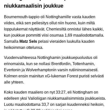
niukkamaalisin joukkue
Bournemouth-tappio oli Nottinghamille vasta kauden
viides, eikä sen peliesitys ollut niin huono, kuin miltä
loppulukemat näyttävät. Cherriesiltä onnistui lähes kaikki,
kun joukkue pommitti viisi osumaa 1,69 maaliodottamalla.
Samalla
Matz Sels
pelasi vieraiden luukulla kauden
heikoimman ottelunsa.
Vuodenvaihteessa Nottinghamin joukkuepuolustus oli
erinomaista, kun se nollasi Brentfordin, Tottenhamin,
Evertonin ja Wolverhamptonin varsin rutiininomaisesti.
Kolmen ensin mainitun xG-lukeman Forest puristi selvästi
alle yhteen.
Koko kauden maaliero on nyt 33:27, eli Nottingham on
edelleen yksi Valioliigan niukkamaalisimmista joukkueista.
Luotu maaliodottama 33,7 on sarjan kuudenneksi heikoin,