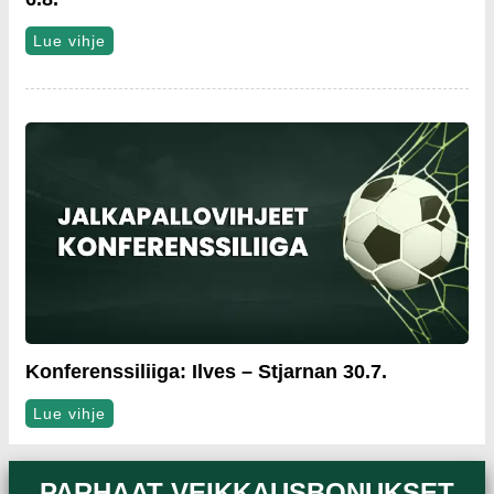
Lue vihje
Konferenssiliiga: Ilves – Stjarnan 30.7.
Lue vihje
PARHAAT VEIKKAUSBONUKSET