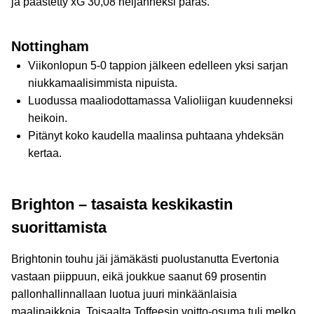
ja päästetty xG 30,08 neljänneksi paras.
Nottingham
Viikonlopun 5-0 tappion jälkeen edelleen yksi sarjan
niukkamaalisimmista nipuista.
Luodussa maaliodottamassa Valioliigan kuudenneksi
heikoin.
Pitänyt koko kaudella maalinsa puhtaana yhdeksän
kertaa.
Brighton – tasaista keskikastin
suorittamista
Brightonin touhu jäi jämäkästi puolustanutta Evertonia
vastaan piippuun, eikä joukkue saanut 69 prosentin
pallonhallinnallaan luotua juuri minkäänlaisia
maalipaikkoja. Toisaalta Toffeesin voitto-osuma tuli melko