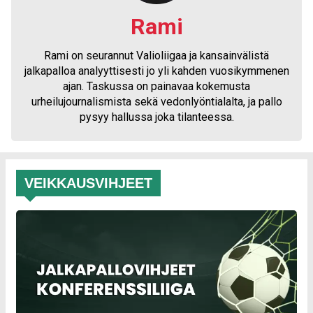
Rami
Rami on seurannut Valioliigaa ja kansainvälistä
jalkapalloa analyyttisesti jo yli kahden vuosikymmenen
ajan. Taskussa on painavaa kokemusta
urheilujournalismista sekä vedonlyöntialalta, ja pallo
pysyy hallussa joka tilanteessa.
VEIKKAUSVIHJEET