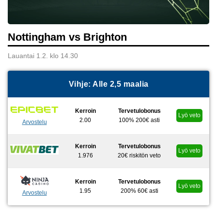
Nottingham vs Brighton
Lauantai 1.2. klo 14.30
Vihje: Alle 2,5 maalia
Kerroin
Tervetulobonus
Lyö veto
2.00
100% 200€ asti
Arvostelu
Kerroin
Tervetulobonus
Lyö veto
1.976
20€ riskitön veto
Kerroin
Tervetulobonus
Lyö veto
1.95
200% 60€ asti
Arvostelu