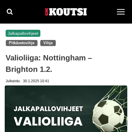
Siirry
sisältöön
Jalkapallovihjeet
Pitkävetovihje
Vihje
Valioliiga: Nottingham –
Brighton 1.2.
Julkaistu:
30.1.2025 10:41