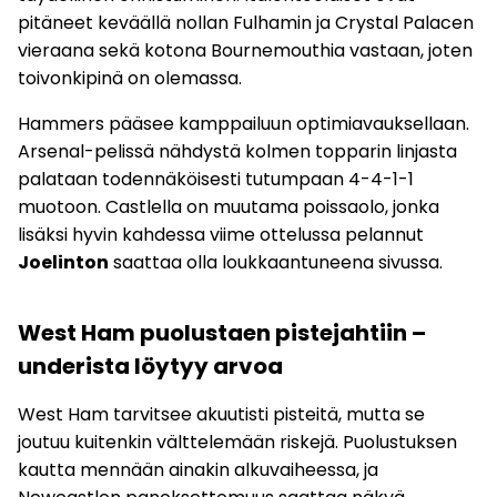
pitäneet keväällä nollan Fulhamin ja Crystal Palacen
vieraana sekä kotona Bournemouthia vastaan, joten
toivonkipinä on olemassa.
Hammers pääsee kamppailuun optimiavauksellaan.
Arsenal-pelissä nähdystä kolmen topparin linjasta
palataan todennäköisesti tutumpaan 4-4-1-1
muotoon. Castlella on muutama poissaolo, jonka
lisäksi hyvin kahdessa viime ottelussa pelannut
Joelinton
saattaa olla loukkaantuneena sivussa.
West Ham puolustaen pistejahtiin –
underista löytyy arvoa
West Ham tarvitsee akuutisti pisteitä, mutta se
joutuu kuitenkin välttelemään riskejä. Puolustuksen
kautta mennään ainakin alkuvaiheessa, ja