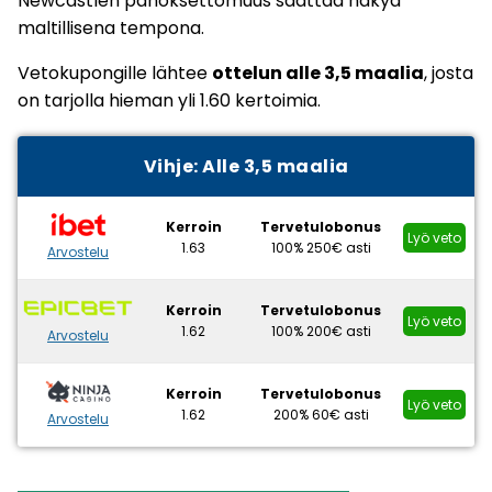
Newcastlen panoksettomuus saattaa näkyä
maltillisena tempona.
Vetokupongille lähtee
ottelun alle 3,5 maalia
, josta
on tarjolla hieman yli 1.60 kertoimia.
Vihje: Alle 3,5 maalia
Kerroin
Tervetulobonus
Lyö veto
1.63
100% 250€ asti
Arvostelu
Kerroin
Tervetulobonus
Lyö veto
1.62
100% 200€ asti
Arvostelu
Kerroin
Tervetulobonus
Lyö veto
1.62
200% 60€ asti
Arvostelu