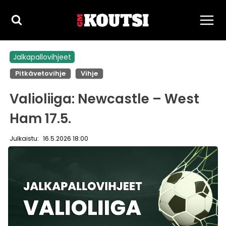
Siirry
sisältöön
Jalkapallovihjeet
Pitkävetovihje
Vihje
Valioliiga: Newcastle – West
Ham 17.5.
Julkaistu:
16.5.2026 18:00