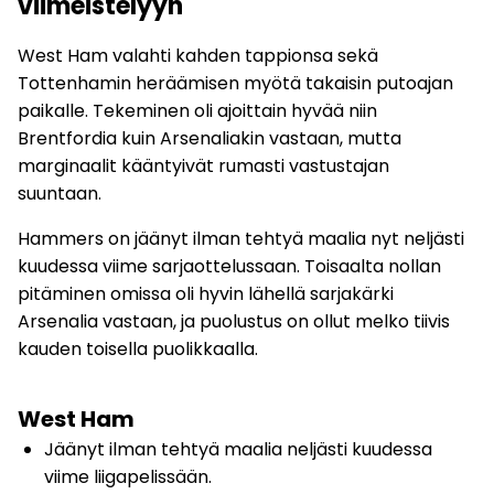
viimeistelyyn
West Ham valahti kahden tappionsa sekä
Tottenhamin heräämisen myötä takaisin putoajan
paikalle. Tekeminen oli ajoittain hyvää niin
Brentfordia kuin Arsenaliakin vastaan, mutta
marginaalit kääntyivät rumasti vastustajan
suuntaan.
Hammers on jäänyt ilman tehtyä maalia nyt neljästi
kuudessa viime sarjaottelussaan. Toisaalta nollan
pitäminen omissa oli hyvin lähellä sarjakärki
Arsenalia vastaan, ja puolustus on ollut melko tiivis
kauden toisella puolikkaalla.
West Ham
Jäänyt ilman tehtyä maalia neljästi kuudessa
viime liigapelissään.