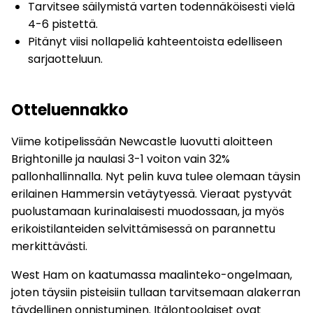
Tarvitsee säilymistä varten todennäköisesti vielä
4-6 pistettä.
Pitänyt viisi nollapeliä kahteentoista edelliseen
sarjaotteluun.
Otteluennakko
Viime kotipelissään Newcastle luovutti aloitteen
Brightonille ja naulasi 3-1 voiton vain 32%
pallonhallinnalla. Nyt pelin kuva tulee olemaan täysin
erilainen Hammersin vetäytyessä. Vieraat pystyvät
puolustamaan kurinalaisesti muodossaan, ja myös
erikoistilanteiden selvittämisessä on parannettu
merkittävästi.
West Ham on kaatumassa maalinteko-ongelmaan,
joten täysiin pisteisiin tullaan tarvitsemaan alakerran
täydellinen onnistuminen. Itälontoolaiset ovat