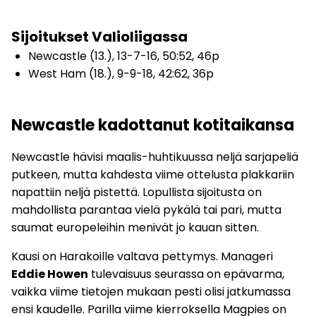
Sijoitukset Valioliigassa
Newcastle (13.), 13-7-16, 50:52, 46p
West Ham (18.), 9-9-18, 42:62, 36p
Newcastle kadottanut kotitaikansa
Newcastle hävisi maalis-huhtikuussa neljä sarjapeliä
putkeen, mutta kahdesta viime ottelusta plakkariin
napattiin neljä pistettä. Lopullista sijoitusta on
mahdollista parantaa vielä pykälä tai pari, mutta
saumat europeleihin menivät jo kauan sitten.
Kausi on Harakoille valtava pettymys. Manageri
Eddie Howen
tulevaisuus seurassa on epävarma,
vaikka viime tietojen mukaan pesti olisi jatkumassa
ensi kaudelle. Parilla viime kierroksella Magpies on