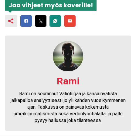
Jaa vihjeet myös kaverille!
Rami
Rami on seurannut Valioliigaa ja kansainvälistä
jalkapalloa analyyttisesti jo yli kahden vuosikymmenen
ajan. Taskussa on painavaa kokemusta
urheilujournalismista sekä vedonlyöntialalta, ja pallo
pysyy hallussa joka tilanteessa.