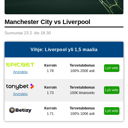
Manchester City vs Liverpool
Sunnuntai 23.2. klo 18.30
Vihje: Liverpool yli 1,5 maalia
Kerroin
Tervetulobonus
Lyö veto
1.78
100% 200€ asti
Arvostelu
Kerroin
Tervetulobonus
Lyö veto
1.73
100€ ilmaisveto
Arvostelu
Kerroin
Tervetulobonus
Lyö veto
1.71
100% 100€ asti