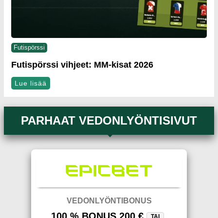
Futispörssi
Futispörssi vihjeet: MM-kisat 2026
Lue lisää
PARHAAT VEDONLYÖNTISIVUT
VEDONLYÖNTIBONUS
100 % BONUS 200 €
TAI