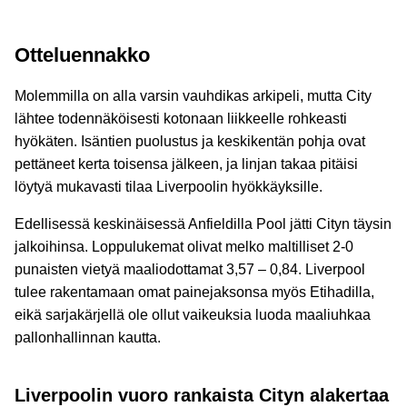
Otteluennakko
Molemmilla on alla varsin vauhdikas arkipeli, mutta City
lähtee todennäköisesti kotonaan liikkeelle rohkeasti
hyökäten. Isäntien puolustus ja keskikentän pohja ovat
pettäneet kerta toisensa jälkeen, ja linjan takaa pitäisi
löytyä mukavasti tilaa Liverpoolin hyökkäyksille.
Edellisessä keskinäisessä Anfieldilla Pool jätti Cityn täysin
jalkoihinsa. Loppulukemat olivat melko maltilliset 2-0
punaisten vietyä maaliodottamat 3,57 – 0,84. Liverpool
tulee rakentamaan omat painejaksonsa myös Etihadilla,
eikä sarjakärjellä ole ollut vaikeuksia luoda maaliuhkaa
pallonhallinnan kautta.
Liverpoolin vuoro rankaista Cityn alakertaa