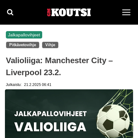
Siirry
sisältöön
Jalkapallovihjeet
Pitkävetovihje
Vihje
Valioliiga: Manchester City –
Liverpool 23.2.
Julkaistu:
21.2.2025 06:41