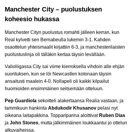
Manchester City – puolustuksen
koheesio hukassa
Manchester Cityn puolustus romahti jälleen kerran, kun
Real kylvetti sen Bernabeulla lukemin 3-1. Kahden
osaottelun yhteismaalit kirjattiin 6-3, ja manchesterilaisten
puolustuslinja oli tälläkin kertaa täysin levällään.
Valioliigassa City sai viime kierroksella vihdoin alle ehjän
suorituksen, kun se löi Newcastlen kotonaan täysin
ansaitusti maalein 4-0. Nollapeli oli kaikki kilpailut
huomioiden ensimmäinen seitsemään otteluun.
Pep Guardiola
sekoitteli alakertaansa Realia vastaan, ja
tammikuun hankinta
Abdukodir Khusanov
pelasi nyt
oikeana laitapakkina. Toppariparina aloittivat
Ruben Dias
ja
John Stones
, mutta jälkimmäinen loukkaantui jo ottelun
alkuvaiheissa.