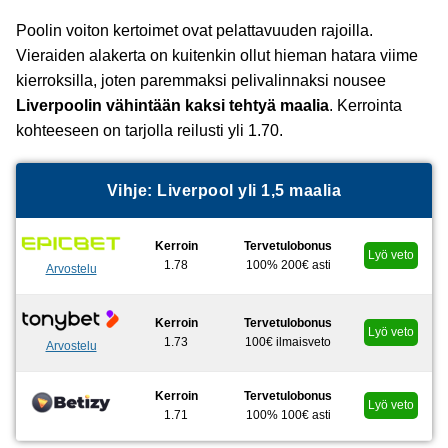
Poolin voiton kertoimet ovat pelattavuuden rajoilla.
Vieraiden alakerta on kuitenkin ollut hieman hatara viime
kierroksilla, joten paremmaksi pelivalinnaksi nousee
Liverpoolin vähintään kaksi tehtyä maalia
. Kerrointa
kohteeseen on tarjolla reilusti yli 1.70.
Vihje: Liverpool yli 1,5 maalia
Kerroin
Tervetulobonus
Lyö veto
1.78
100% 200€ asti
Arvostelu
Kerroin
Tervetulobonus
Lyö veto
1.73
100€ ilmaisveto
Arvostelu
Kerroin
Tervetulobonus
Lyö veto
1.71
100% 100€ asti