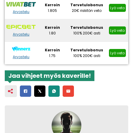
Kerroin
Tervetulobonus
Lyö veto
1.805
20€ riskitön veto
Arvostelu
Kerroin
Tervetulobonus
Lyö veto
1.80
100% 200€ asti
Arvostelu
Kerroin
Tervetulobonus
Lyö veto
1.75
100% 200€ asti
Arvostelu
Jaa vihjeet myös kaverille!