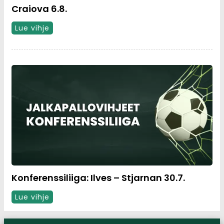
Craiova 6.8.
Lue vihje
Konferenssiliiga: Ilves – Stjarnan 30.7.
Lue vihje