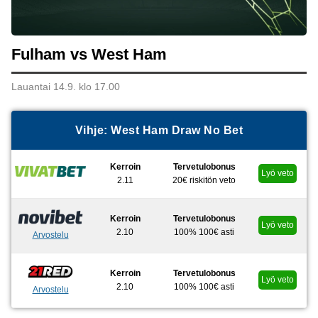
Fulham vs West Ham
Lauantai 14.9. klo 17.00
Vihje: West Ham Draw No Bet
Kerroin
Tervetulobonus
Lyö veto
2.11
20€ riskitön veto
Kerroin
Tervetulobonus
Lyö veto
2.10
100% 100€ asti
Arvostelu
Kerroin
Tervetulobonus
Lyö veto
2.10
100% 100€ asti
Arvostelu