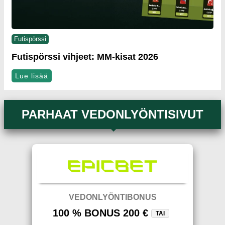
Futispörssi
Futispörssi vihjeet: MM-kisat 2026
Lue lisää
PARHAAT VEDONLYÖNTISIVUT
VEDONLYÖNTIBONUS
100 % BONUS 200 €
TAI