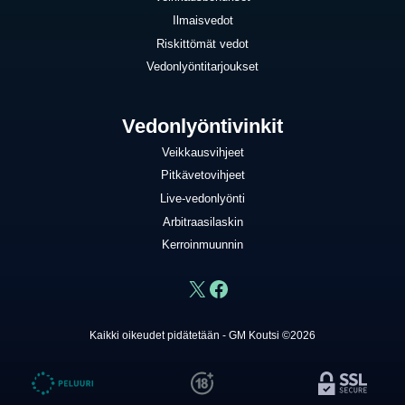
Ilmaisvedot
Riskittömät vedot
Vedonlyöntitarjoukset
Vedonlyöntivinkit
Veikkausvihjeet
Pitkävetovihjeet
Live-vedonlyönti
Arbitraasilaskin
Kerroinmuunnin
X
Facebook
Kaikki oikeudet pidätetään - GM Koutsi ©2026