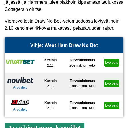
jäljessä, ja Hammers tulee piakkoin kipuamaan taulukossa
Cottagersin ohitse.
Vierasvoitosta Draw No Bet -vetomuodossa löytyvät noin
2.10 kertoimet rikkovat mukavasti pelattavuuden rajan.
Vihje: West Ham Draw No Bet
Kerroin
Tervetulobonus
Lyö veto
2.11
20€ riskitön veto
Kerroin
Tervetulobonus
Lyö veto
2.10
100% 100€ asti
Arvostelu
Kerroin
Tervetulobonus
Lyö veto
2.10
100% 100€ asti
Arvostelu
Jaa vihjeet myös kaverille!