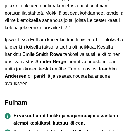
jotakin joukkueen pelinrakentelusta puuttuu ilman
portugalilaistähteä. Mökkiläiset ovat kohdanneet kahdella
viime kierroksella sarjanousijoita, joista Leicester kaatui
kotona jokseenkin ansaitusti 2-1.
Ipswichissä Fulham kuitenkin tiputti pisteitä 1-1 tuloksella,
ja etenkin toisella jaksolla touhu oli heikkoa. Kesällä
hankittu
Emile Smith Rowe
tahkosi vaisusti, eikä toinen
uusi vahvistus
Sander Berge
tuonut vaihdosta mitään
uutta joukkueen keskikentälle. Tuorein ostos
Joachim
Andersen
oli penkillä ja saattaa nousta lauantaina
avaukseen.
Fulham
Ei vakuuttanut heikkoja sarjanousijoita vastaan –
alempi keskikasti kutsuu jälleen.