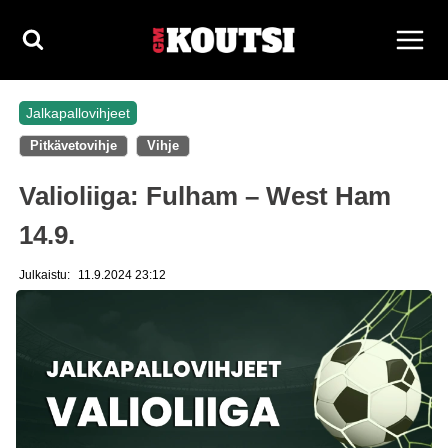
Siirry
sisältöön
Jalkapallovihjeet
Pitkävetovihje
Vihje
Valioliiga: Fulham – West Ham
14.9.
Julkaistu:
11.9.2024 23:12