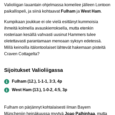
Valioliigan lauantain ohjelmassa komeilee jälleen Lontoon
paikallispeli, ja siinä kohtaavat
Fulham
ja
West Ham
.
Kumpikaan joukkue ei ole vielä esittänyt kummoisia
ihmeitä kolmella avauskierroksella, mutta etenkin
rosteriaan kesällä vahvasti uusinut Hammers tulee
oletettavasti parantamaan menoaan syksyn edetessä.
Millä keinoilla itälontoolaiset lähtevät hakemaan pisteitä
Craven Cottagelta?
Sijoitukset Valioliigassa
Fulham (12.), 1-1-1, 3:3, 4p
West Ham (13.), 1-0-2, 4:5, 3p
Fulham on pärjännyt kohtalaisesti ilman Bayern
Müncheniin heinäkuussa myytyä
Joao Palhinhaa
, mutta