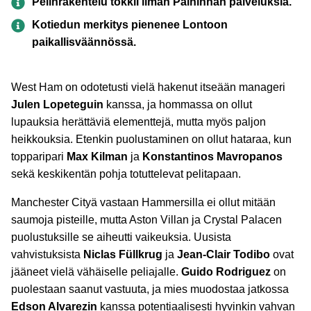
Pelinrakentelu tökkii ilman Palhinhan palveluksia.
Kotiedun merkitys pienenee Lontoon
paikallisväännössä.
West Ham on odotetusti vielä hakenut itseään manageri
Julen Lopeteguin
kanssa, ja hommassa on ollut
lupauksia herättäviä elementtejä, mutta myös paljon
heikkouksia. Etenkin puolustaminen on ollut hataraa, kun
topparipari
Max Kilman
ja
Konstantinos Mavropanos
sekä keskikentän pohja totuttelevat pelitapaan.
Manchester Cityä vastaan Hammersilla ei ollut mitään
saumoja pisteille, mutta Aston Villan ja Crystal Palacen
puolustuksille se aiheutti vaikeuksia. Uusista
vahvistuksista
Niclas Füllkrug
ja
Jean-Clair Todibo
ovat
jääneet vielä vähäiselle peliajalle.
Guido Rodriguez
on
puolestaan saanut vastuuta, ja mies muodostaa jatkossa
Edson Alvarezin
kanssa potentiaalisesti hyvinkin vahvan