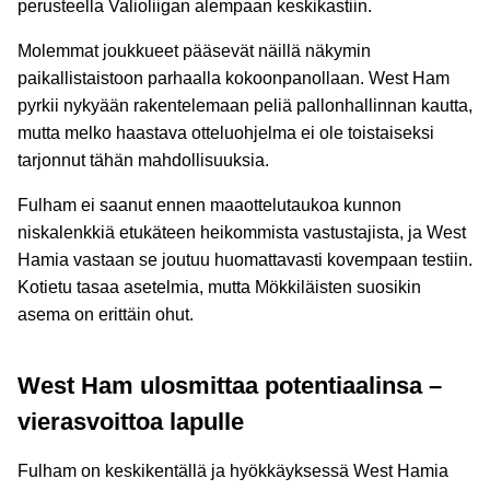
perusteella Valioliigan alempaan keskikastiin.
Molemmat joukkueet pääsevät näillä näkymin
paikallistaistoon parhaalla kokoonpanollaan. West Ham
pyrkii nykyään rakentelemaan peliä pallonhallinnan kautta,
mutta melko haastava otteluohjelma ei ole toistaiseksi
tarjonnut tähän mahdollisuuksia.
Fulham ei saanut ennen maaottelutaukoa kunnon
niskalenkkiä etukäteen heikommista vastustajista, ja West
Hamia vastaan se joutuu huomattavasti kovempaan testiin.
Kotietu tasaa asetelmia, mutta Mökkiläisten suosikin
asema on erittäin ohut.
West Ham ulosmittaa potentiaalinsa –
vierasvoittoa lapulle
Fulham on keskikentällä ja hyökkäyksessä West Hamia