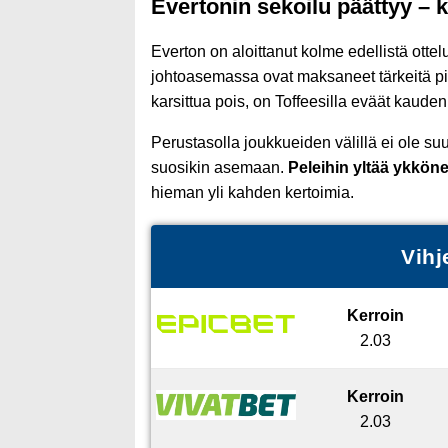
Evertonin sekoilu päättyy – k
Everton on aloittanut kolme edellistä ottel
johtoasemassa ovat maksaneet tärkeitä pis
karsittua pois, on Toffeesilla eväät kaude
Perustasolla joukkueiden välillä ei ole suu
suosikin asemaan.
Peleihin yltää ykkö
hieman yli kahden kertoimia.
Vihj
Kerroin
2.03
Kerroin
2.03