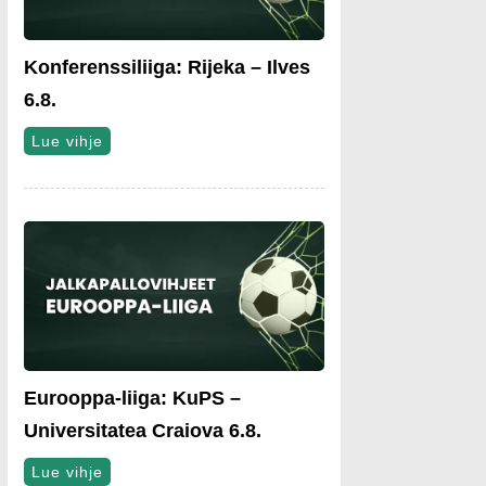
Konferenssiliiga: Rijeka – Ilves
6.8.
Lue vihje
Eurooppa-liiga: KuPS –
Universitatea Craiova 6.8.
Lue vihje