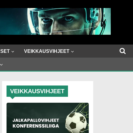
SET
VEIKKAUSVIHJEET
VEIKKAUSVIHJEET