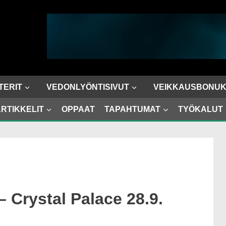
TERIT
VEDONLYÖNTISIVUT
VEIKKAUSBONUK
RTIKKELIT
OPPAAT
TAPAHTUMAT
TYÖKALUT
– Crystal Palace 28.9.