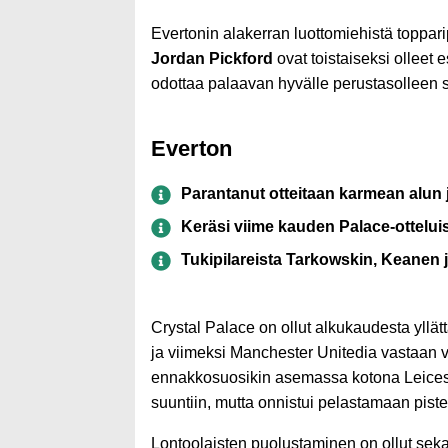
Evertonin alakerran luottomiehistä toppar
Jordan Pickford
ovat toistaiseksi olleet 
odottaa palaavan hyvälle perustasolleen 
Everton
Parantanut otteitaan karmean alun jä
Keräsi viime kauden Palace-otteluis
Tukipilareista Tarkowskin, Keanen j
Crystal Palace on ollut alkukaudesta yllä
ja viimeksi Manchester Unitedia vastaan 
ennakkosuosikin asemassa kotona Leicest
suuntiin, mutta onnistui pelastamaan pistee
Lontoolaisten puolustaminen on ollut sek