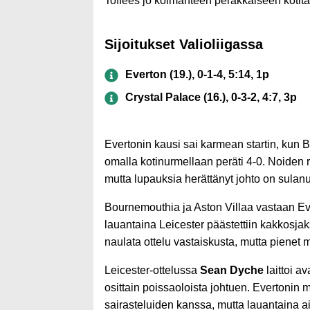
Toffees jo kolmanteen peräkkäiseen kotitap
Sijoitukset Valioliigassa
Everton (19.), 0-1-4, 5:14, 1p
Crystal Palace (16.), 0-3-2, 4:7, 3p
Evertonin kausi sai karmean startin, kun B
omalla kotinurmellaan peräti 4-0. Noiden 
mutta lupauksia herättänyt johto on sulanu
Bournemouthia ja Aston Villaa vastaan Eve
lauantaina Leicester päästettiin kakkosjaks
naulata ottelu vastaiskusta, mutta pienet 
Leicester-ottelussa
Sean Dyche
laittoi av
osittain poissaoloista johtuen. Evertonin
sairasteluiden kanssa, mutta lauantaina a