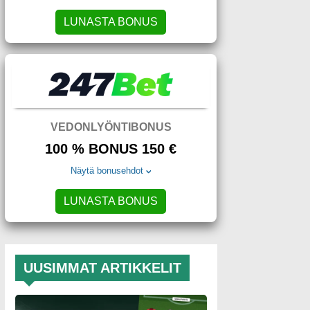
LUNASTA BONUS
VEDONLYÖNTIBONUS
100 % BONUS 150 €
Näytä bonusehdot
LUNASTA BONUS
UUSIMMAT ARTIKKELIT