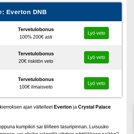
e: Everton DNB
Tervetulobonus
Lyö veto
100% 200€ asti
Tervetulobonus
Lyö veto
20€ riskitön veto
Tervetulobonus
Lyö veto
100€ ilmaisveto
kierroksen ajan vältelleet
Everton
ja
Crystal Palace
oppuna kumpikin sai tililleen tasuripinnan. Luisuuko