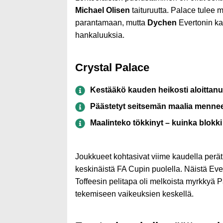
Michael Olisen
taituruutta. Palace tulee
parantamaan, mutta
Dychen
Evertonin kan
hankaluuksia.
Crystal Palace
Kestääkö kauden heikosti aloittanu
Päästetyt seitsemän maalia menneet
Maalinteko tökkinyt – kuinka blokk
Joukkueet kohtasivat viime kaudella peräti n
keskinäistä FA Cupin puolella. Näistä Evert
Toffeesin pelitapa oli melkoista myrkkyä P
tekemiseen vaikeuksien keskellä.