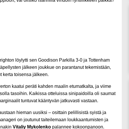
pioon, vai olisiko isännillä vihdoin ryhtiliikkeen paikka?
righton löylytti sen Goodison Parkilla 3-0 ja Tottenham
räpellysten jälkeen joukkue on parantanut tekemistään,
t kerta toisensa jälkeen.
rton kaatui peräti kahden maalin etumatkalta, ja viime
olla tasoihin. Kaikissa otteluissa sinipaidoilla oli saumat
marginaalit tuntuvat kääntyvän jatkuvasti vastaan.
austaan hieman uusiksi – osittain pelillisistä syistä ja
 manageri on joutunut taiteilemaan loukkaantumisten ja
inakin
Vitaliy Mykolenko
palannee kokoonpanoon.