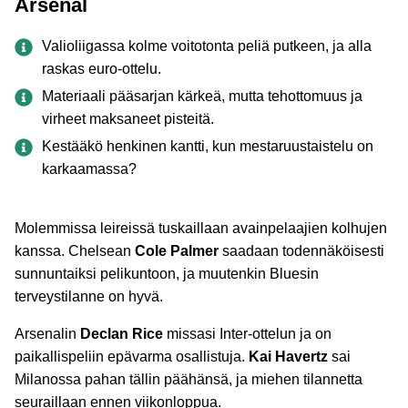
Arsenal
Valioliigassa kolme voitotonta peliä putkeen, ja alla
raskas euro-ottelu.
Materiaali pääsarjan kärkeä, mutta tehottomuus ja
virheet maksaneet pisteitä.
Kestääkö henkinen kantti, kun mestaruustaistelu on
karkaamassa?
Molemmissa leireissä tuskaillaan avainpelaajien kolhujen
kanssa. Chelsean
Cole Palmer
saadaan todennäköisesti
sunnuntaiksi pelikuntoon, ja muutenkin Bluesin
terveystilanne on hyvä.
Arsenalin
Declan Rice
missasi Inter-ottelun ja on
paikallispeliin epävarma osallistuja.
Kai Havertz
sai
Milanossa pahan tällin päähänsä, ja miehen tilannetta
seuraillaan ennen viikonloppua.