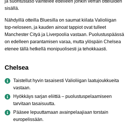
ja suoritustaso vaihtelee edelleen jonkin verran otteluiden
sisällä.
Nähdyillä otteilla Bluesilla on saumat kiilata Valioliigan
top-neloseen, ja kauden ainoat tappiot ovat tulleet
Manchester Cityä ja Liverpoolia vastaan. Puolustuspäässä
on edelleen parantamisen varaa, mutta ylöspäin Chelsea
etenee tällä hetkellä monipuolisesti ja tehokkaasti.
Chelsea
Taistellut hyvin tasaisesti Valioliigan laatujoukkueita
vastaan.
Hyökkäys sarjan eliittiä – puolustuspelaamiseen
tarvitaan tasaisuutta.
Pääsee lepuuttamaan avainpelaajiaan torstain
europelissään.