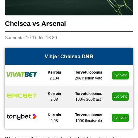
Chelsea vs Arsenal
Sunnuntai 10.11. klo 18.30
Vihje: Chelsea DNB
Kerroin
Tervetulobonus
Lyö veto
2.134
20€ riskitön veto
Kerroin
Tervetulobonus
Lyö veto
2.08
100% 200€ asti
Kerroin
Tervetulobonus
Lyö veto
2.08
100€ ilmaisveto