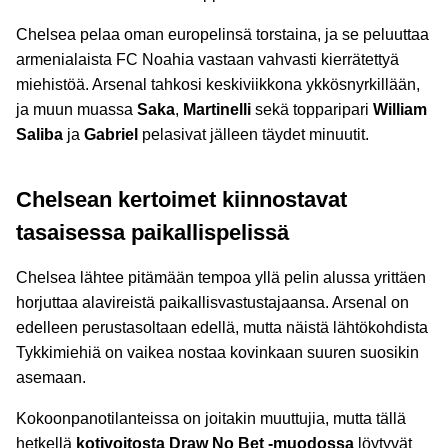
Chelsea pelaa oman europelinsä torstaina, ja se peluuttaa
armenialaista FC Noahia vastaan vahvasti kierrätettyä
miehistöä. Arsenal tahkosi keskiviikkona ykkösnyrkillään,
ja muun muassa
Saka
,
Martinelli
sekä topparipari
William
Saliba
ja
Gabriel
pelasivat jälleen täydet minuutit.
Chelsean kertoimet kiinnostavat
tasaisessa paikallispelissä
Chelsea lähtee pitämään tempoa yllä pelin alussa yrittäen
horjuttaa alavireistä paikallisvastustajaansa. Arsenal on
edelleen perustasoltaan edellä, mutta näistä lähtökohdista
Tykkimiehiä on vaikea nostaa kovinkaan suuren suosikin
asemaan.
Kokoonpanotilanteissa on joitakin muuttujia, mutta tällä
hetkellä
kotivoitosta Draw No Bet -muodossa
löytyvät