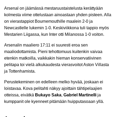
Arsenal on jäämässä mestaruustaistelusta kerättyään
kolmesta viime ottelustaan ainoastaan yhden pisteen. Alla
on vierastappiot Bournemouthille maalein 2-0 ja
Newcastlelle lukemin 1-0. Keskiviikkona tuli tappio myös
Mestarien Liigassa, kun Inter otti Milanossa 1-0 voiton.
Arsenalin maaliero 17:11 ei suuresti eroa sen
maaliodottamista. Pieni tehottomuus kuitenkin vaivaa
etenkin matkoilla, vaikkakin hieman konservatiivinen
pelitapa toi vielä alkukaudesta vierasvoitot Aston Villasta
ja Tottenhamista.
Perustekeminen on edelleen melko hyvää, joskaan ei
loistavaa. Kova pelitahti näkyy ajoittain tähtipelaajien
otteissa, eivätkä
Bukayo Saka
,
Gabriel Martinelli
ja
kumppanit ole kyenneet pitämään huipputasoaan yllä.