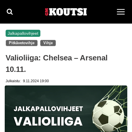
Siirry
sisältöön
Jalkapallovihjeet
Pitkävetovihje
Vihje
Valioliiga: Chelsea – Arsenal
10.11.
Julkaistu:
9.11.2024 19:00