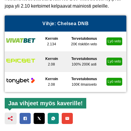
jopa yli 2.10 kertoimet kelpaavat mainiosti peleille.
Vihje: Chelsea DNB
Kerroin
Tervetulobonus
Lyö veto
2.134
20€ riskitön veto
Kerroin
Tervetulobonus
Lyö veto
2.08
100% 200€ asti
Kerroin
Tervetulobonus
Lyö veto
2.08
100€ ilmaisveto
Jaa vihjeet myös kaverille!