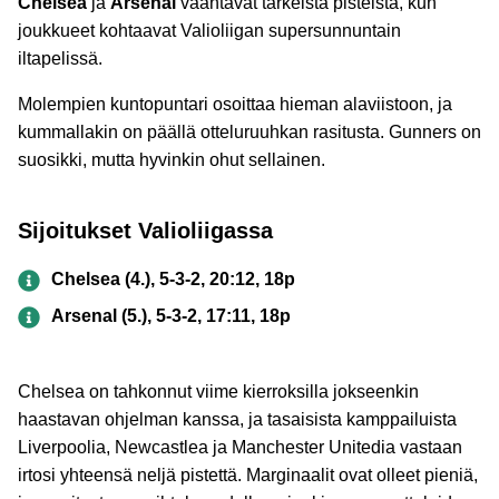
Chelsea
ja
Arsenal
vääntävät tärkeistä pisteistä, kun
joukkueet kohtaavat Valioliigan supersunnuntain
iltapelissä.
Molempien kuntopuntari osoittaa hieman alaviistoon, ja
kummallakin on päällä otteluruuhkan rasitusta. Gunners on
suosikki, mutta hyvinkin ohut sellainen.
Sijoitukset Valioliigassa
Chelsea (4.), 5-3-2, 20:12, 18p
Arsenal (5.), 5-3-2, 17:11, 18p
Chelsea on tahkonnut viime kierroksilla jokseenkin
haastavan ohjelman kanssa, ja tasaisista kamppailuista
Liverpoolia, Newcastlea ja Manchester Unitedia vastaan
irtosi yhteensä neljä pistettä. Marginaalit ovat olleet pieniä,