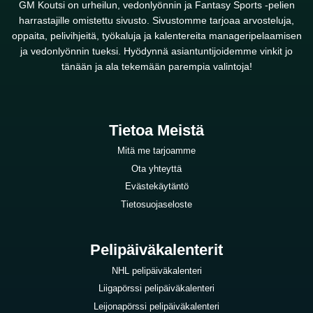
GM Koutsi on urheilun, vedonlyönnin ja Fantasy Sports -pelien
harrastajille omistettu sivusto. Sivustomme tarjoaa arvosteluja,
oppaita, pelivihjeitä, työkaluja ja kalentereita manageripelaamisen
ja vedonlyönnin tueksi. Hyödynnä asiantuntijoidemme vinkit jo
tänään ja ala tekemään parempia valintoja!
Tietoa Meistä
Mitä me tarjoamme
Ota yhteyttä
Evästekäytäntö
Tietosuojaseloste
Pelipäiväkalenterit
NHL pelipäiväkalenteri
Liigapörssi pelipäiväkalenteri
Leijonapörssi pelipäiväkalenteri