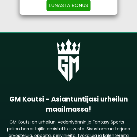
LUNASTA BONUS
GM Koutsi - Asiantuntijasi urheilun
maailmassa!
GM Koutsi on urheilun, vedonlyönnin ja Fantasy Sports -
pelien harrastajille omistettu sivusto. Sivustomme tarjoaa
arvosteluja, oppaita, pelivihjeitä, työkaluja ja kalentereita