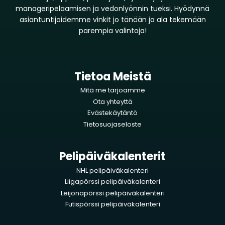
manageripelaamisen ja vedonlyönnin tueksi. Hyödynnä
asiantuntijoidemme vinkit jo tänään ja ala tekemään
parempia valintoja!
Tietoa Meistä
Mitä me tarjoamme
Ota yhteyttä
Evästekäytäntö
Tietosuojaseloste
Pelipäiväkalenterit
NHL pelipäiväkalenteri
Liigapörssi pelipäiväkalenteri
Leijonapörssi pelipäiväkalenteri
Futispörssi pelipäiväkalenteri