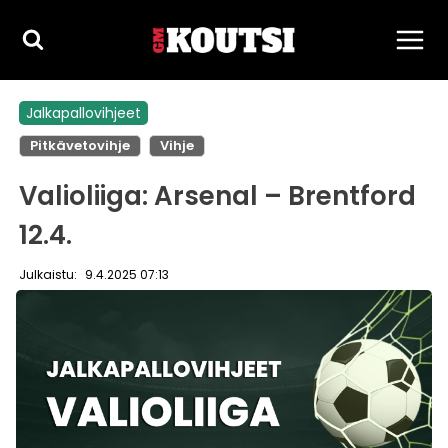
Siirry
sisältöön
Jalkapallovihjeet
Pitkävetovihje
Vihje
Valioliiga: Arsenal – Brentford
12.4.
Julkaistu:
9.4.2025 07:13