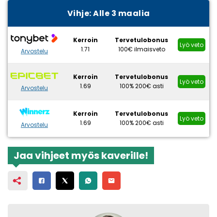
Vihje: Alle 3 maalia
Kerroin
Tervetulobonus
Lyö veto
1.71
100€ ilmaisveto
Arvostelu
Kerroin
Tervetulobonus
Lyö veto
1.69
100% 200€ asti
Arvostelu
Kerroin
Tervetulobonus
Lyö veto
1.69
100% 200€ asti
Arvostelu
Jaa vihjeet myös kaverille!