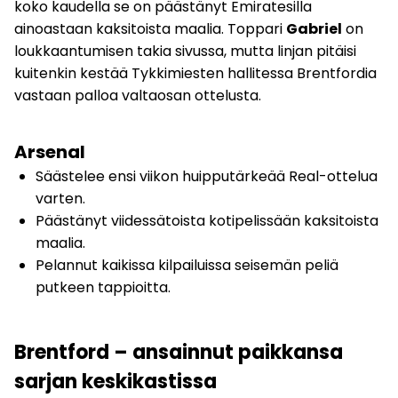
koko kaudella se on päästänyt Emiratesilla
ainoastaan kaksitoista maalia. Toppari
Gabriel
on
loukkaantumisen takia sivussa, mutta linjan pitäisi
kuitenkin kestää Tykkimiesten hallitessa Brentfordia
vastaan palloa valtaosan ottelusta.
Arsenal
Säästelee ensi viikon huipputärkeää Real-ottelua
varten.
Päästänyt viidessätoista kotipelissään kaksitoista
maalia.
Pelannut kaikissa kilpailuissa seisemän peliä
putkeen tappioitta.
Brentford – ansainnut paikkansa
sarjan keskikastissa