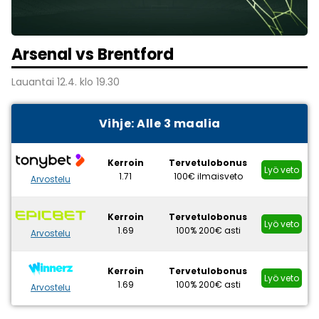
Arsenal vs Brentford
Lauantai 12.4. klo 19.30
Vihje: Alle 3 maalia
Kerroin
Tervetulobonus
Lyö veto
1.71
100€ ilmaisveto
Arvostelu
Kerroin
Tervetulobonus
Lyö veto
1.69
100% 200€ asti
Arvostelu
Kerroin
Tervetulobonus
Lyö veto
1.69
100% 200€ asti
Arvostelu