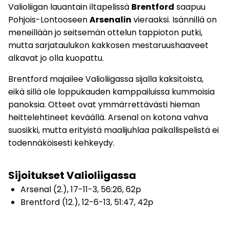
Valioliigan lauantain iltapelissä
Brentford
saapuu
Pohjois-Lontooseen
Arsenalin
vieraaksi. Isännillä on
meneillään jo seitsemän ottelun tappioton putki,
mutta sarjataulukon kakkosen mestaruushaaveet
alkavat jo olla kuopattu.
Brentford majailee Valioliigassa sijalla kaksitoista,
eikä sillä ole loppukauden kamppailuissa kummoisia
panoksia. Otteet ovat ymmärrettävästi hieman
heittelehtineet keväällä. Arsenal on kotona vahva
suosikki, mutta erityistä maalijuhlaa paikallispelistä ei
todennäköisesti kehkeydy.
Sijoitukset Valioliigassa
Arsenal (2.), 17-11-3, 56:26, 62p
Brentford (12.), 12-6-13, 51:47, 42p