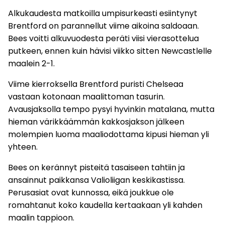
Alkukaudesta matkoilla umpisurkeasti esiintynyt
Brentford on parannellut viime aikoina saldoaan.
Bees voitti alkuvuodesta peräti viisi vierasottelua
putkeen, ennen kuin hävisi viikko sitten Newcastlelle
maalein 2-1.
Viime kierroksella Brentford puristi Chelseaa
vastaan kotonaan maalittoman tasurin.
Avausjaksolla tempo pysyi hyvinkin matalana, mutta
hieman värikkäämmän kakkosjakson jälkeen
molempien luoma maaliodottama kipusi hieman yli
yhteen.
Bees on kerännyt pisteitä tasaiseen tahtiin ja
ansainnut paikkansa Valioliigan keskikastissa.
Perusasiat ovat kunnossa, eikä joukkue ole
romahtanut koko kaudella kertaakaan yli kahden
maalin tappioon.