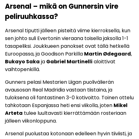
Arsenal – mikä on Gunnersin vire
peliruuhkassa?
Arsenal tiputti jälleen pisteitä viime kierroksella, kun
sen johto suli Evertonin vieraana toisella jaksolla 1-1
tasapeliksi. Joukkueen panokset ovat tällä hetkellä
Euroopassa, ja Goodison Parkilla
Martin Ødegaard
,
Bukayo Saka
ja
Gabriel Martinelli
aloittivat
vaihtopenkillä.
Gunners pelasi Mestarien Liigan puolivälierän
avausosan Real Madridia vastaan tiistaina, ja
tuloksena oli fantastinen 3-0 kotivoitto. Toinen ottelu
tahkotaan Espanjassa heti ensi viikolla, joten
Mikel
Arteta
tulee luultavasti kierrättämään rosteriaan
jälleen viikonloppuna.
Arsenal puolustaa kotonaan edelleen hyvin tiiviisti, ja