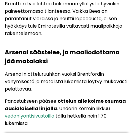
Brentford voi lähteä hakemaan yllätystä hyvinkin
paineettomassa tilanteessa. Vaikka Bees on
parantanut vieraissa ja nauttii lepoedusta, ei sen
hyökkäys tule Emiratesilla valtavasti maalipaikkoja
rakentelemaan.
Arsenal säästelee, ja maaliodottama
jää matalaksi
Arsenalin otteluruuhkan vuoksi Brentfordin
venymisestä ja matalista lukemista löytyy mukavasti
pelattavaa.
Panostukseen pääsee
ottelun alle kolme osumaa
aasialaisella linjalla
. Underin kerroin liikkuu
vedonlyöntisivustoilla
tällä hetkellä noin 1.70
lukemissa.