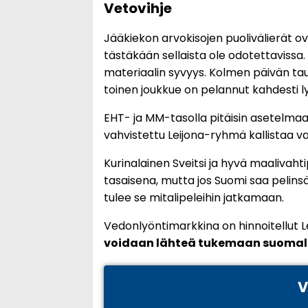
Vetovihje
Jääkiekon arvokisojen puolivälierät o
tästäkään sellaista ole odotettavissa. 
materiaalin syvyys. Kolmen päivän tauk
toinen joukkue on pelannut kahdesti ly
EHT- ja MM-tasolla pitäisin asetelm
vahvistettu Leijona-ryhmä kallistaa va
Kurinalainen Sveitsi ja hyvä maalivah
tasaisena, mutta jos Suomi saa pelins
tulee se mitalipeleihin jatkamaan.
Vedonlyöntimarkkina on hinnoitellut Lei
voidaan lähteä tukemaan suomala
V