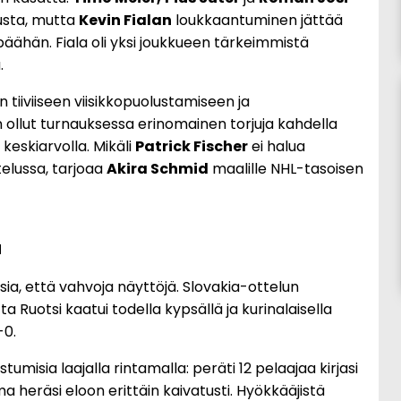
sta, mutta
Kevin Fialan
loukkaantuminen jättää
ähän. Fiala oli yksi joukkueen tärkeimmistä
.
n tiiviiseen viisikkopuolustamiseen ja
 ollut turnauksessa erinomainen torjuja kahdella
keskiarvolla. Mikäli
Patrick Fischer
ei halua
lussa, tarjoaa
Akira Schmid
maalille NHL-tasoisen
a
ksia, että vahvoja näyttöjä. Slovakia-ottelun
Ruotsi kaatui todella kypsällä ja kurinalaisella
-0.
stumisia laajalla rintamalla: peräti 12 pelaajaa kirjasi
ma heräsi eloon erittäin kaivatusti. Hyökkääjistä