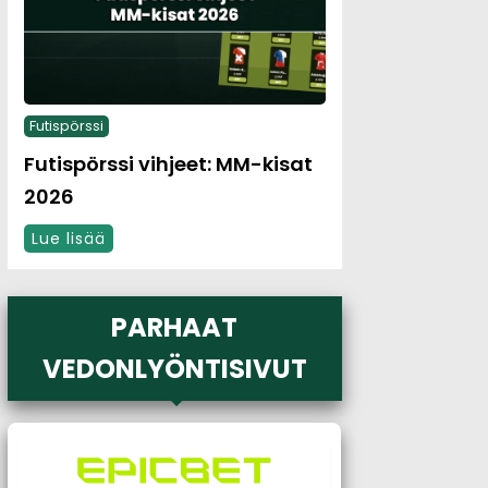
Futispörssi
Futispörssi vihjeet: MM-kisat
2026
Lue lisää
PARHAAT
VEDONLYÖNTISIVUT