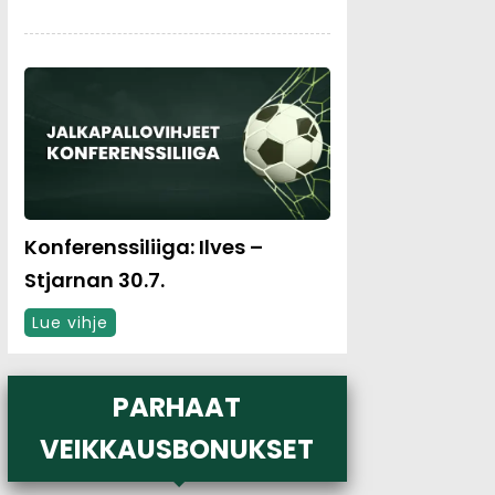
Konferenssiliiga: Ilves –
Stjarnan 30.7.
Lue vihje
PARHAAT
VEIKKAUSBONUKSET