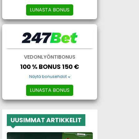
LUNASTA BONUS
VEDONLYÖNTIBONUS
100 % BONUS 150 €
Näytä bonusehdot
LUNASTA BONUS
UUSIMMAT ARTIKKELIT