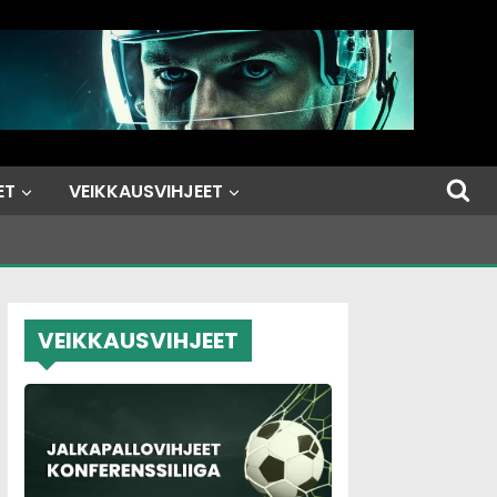
ET
VEIKKAUSVIHJEET
VEIKKAUSVIHJEET