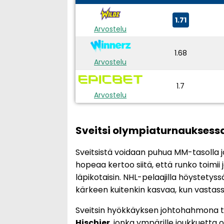
1.71
Arvostelu
1.68
Arvostelu
1.7
Arvostelu
Sveitsi olympiaturnauksess
Sveitsistä voidaan puhua MM-tasolla j
hopeaa kertoo siitä, että runko toimii
läpikotaisin. NHL-pelaajilla höystety
kärkeen kuitenkin kasvaa, kun vasta
Sveitsin hyökkäyksen johtohahmona to
Hischier
, jonka ympärille joukkuetta 