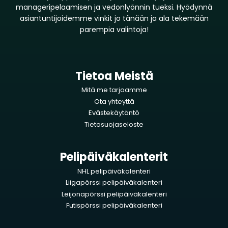
manageripelaamisen ja vedonlyönnin tueksi. Hyödynnä
asiantuntijoidemme vinkit jo tänään ja ala tekemään
parempia valintoja!
Tietoa Meistä
Mitä me tarjoamme
Ota yhteyttä
Evästekäytäntö
Tietosuojaseloste
Pelipäiväkalenterit
NHL pelipäiväkalenteri
Liigapörssi pelipäiväkalenteri
Leijonapörssi pelipäiväkalenteri
Futispörssi pelipäiväkalenteri