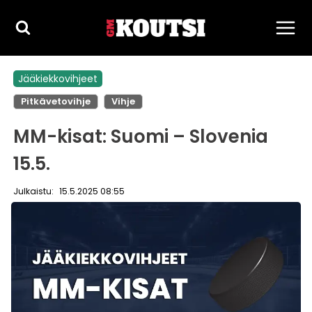
Siirry
sisältöön
Jääkiekkovihjeet
Pitkävetovihje
Vihje
MM-kisat: Suomi – Slovenia
15.5.
Julkaistu:
15.5.2025 08:55