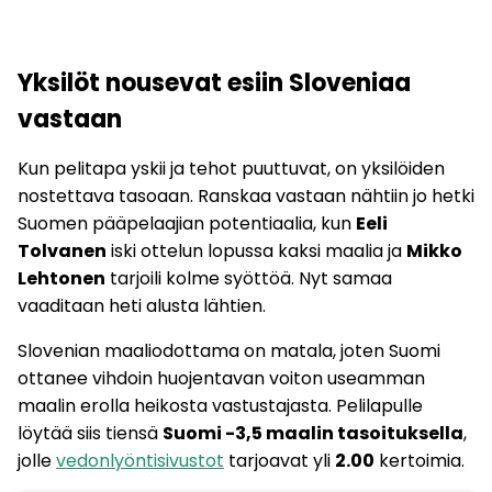
Yksilöt nousevat esiin Sloveniaa
vastaan
Kun pelitapa yskii ja tehot puuttuvat, on yksilöiden
nostettava tasoaan. Ranskaa vastaan nähtiin jo hetki
Suomen pääpelaajian potentiaalia, kun
Eeli
Tolvanen
iski ottelun lopussa kaksi maalia ja
Mikko
Lehtonen
tarjoili kolme syöttöä. Nyt samaa
vaaditaan heti alusta lähtien.
Slovenian maaliodottama on matala, joten Suomi
ottanee vihdoin huojentavan voiton useamman
maalin erolla heikosta vastustajasta. Pelilapulle
löytää siis tiensä
Suomi -3,5 maalin tasoituksella
,
jolle
vedonlyöntisivustot
tarjoavat yli
2.00
kertoimia.