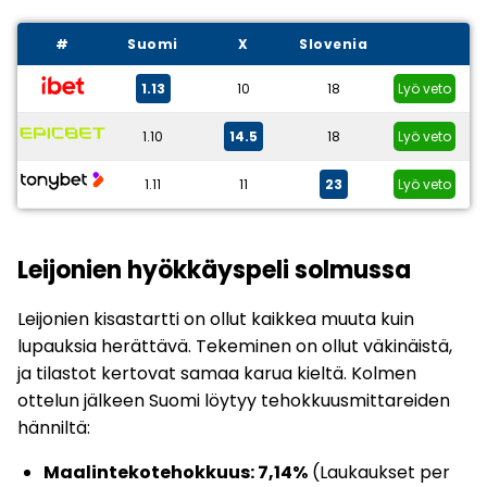
#
Suomi
X
Slovenia
1.13
10
18
Lyö veto
1.10
14.5
18
Lyö veto
1.11
11
23
Lyö veto
Leijonien hyökkäyspeli solmussa
Leijonien kisastartti on ollut kaikkea muuta kuin
lupauksia herättävä. Tekeminen on ollut väkinäistä,
ja tilastot kertovat samaa karua kieltä. Kolmen
ottelun jälkeen Suomi löytyy tehokkuusmittareiden
hänniltä:
Maalintekotehokkuus: 7,14%
(Laukaukset per