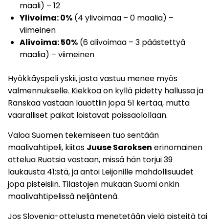
maali) – 12
Ylivoima: 0%
(4 ylivoimaa – 0 maalia) –
viimeinen
Alivoima: 50%
(6 alivoimaa – 3 päästettyä
maalia) – viimeinen
Hyökkäyspeli yskii, josta vastuu menee myös
valmennukselle. Kiekkoa on kyllä pidetty hallussa ja
Ranskaa vastaan lauottiin jopa 51 kertaa, mutta
vaaralliset paikat loistavat poissaolollaan.
Valoa Suomen tekemiseen tuo sentään
maalivahtipeli, kiitos
Juuse Saroksen
erinomainen
ottelua Ruotsia vastaan, missä hän torjui 39
laukausta 41:stä, ja antoi Leijonille mahdollisuudet
jopa pisteisiin. Tilastojen mukaan Suomi onkin
maalivahtipelissä neljäntenä.
Jos Slovenia-ottelusta menetetään vielä pisteitä tai