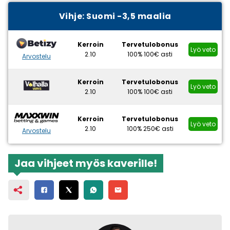
Vihje:
Suomi -3,5 maalia
Kerroin
Tervetulobonus
Lyö veto
2.10
100% 100€ asti
Arvostelu
Kerroin
Tervetulobonus
Lyö veto
2.10
100% 100€ asti
Kerroin
Tervetulobonus
Lyö veto
2.10
100% 250€ asti
Arvostelu
Jaa vihjeet myös kaverille!