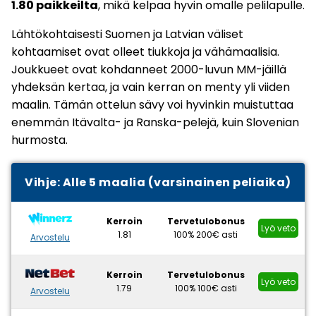
1.80 paikkeilta
, mikä kelpaa hyvin omalle pelilapulle.
Lähtökohtaisesti Suomen ja Latvian väliset
kohtaamiset ovat olleet tiukkoja ja vähämaalisia.
Joukkueet ovat kohdanneet 2000-luvun MM-jäillä
yhdeksän kertaa, ja vain kerran on menty yli viiden
maalin. Tämän ottelun sävy voi hyvinkin muistuttaa
enemmän Itävalta- ja Ranska-pelejä, kuin Slovenian
hurmosta.
Vihje:
Alle 5 maalia
(varsinainen peliaika)
Kerroin
Tervetulobonus
Lyö veto
1.81
100% 200€ asti
Arvostelu
Kerroin
Tervetulobonus
Lyö veto
1.79
100% 100€ asti
Arvostelu