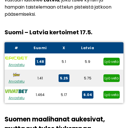
hampain taistelemaan ottelun pisteistä jatkoon
pääsemiseksi.
Suomi – Latvia kertoimet 17.5.
#
Suomi
X
Latvia
1.48
5.1
5.9
Lyö veto
Arvostelu
1.41
5.25
5.75
Lyö veto
Arvostelu
1.464
5.17
6.04
Lyö veto
Arvostelu
Suomen maalihanat aukesivat,