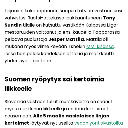
Leijonien kokoonpanoon saapuu Latviaa vastaan uusi
vahvistus. Ruotsi-ottelussa loukkaantuneen
Tony
Sundin
tilalle on kutsuttu vastikään Kalpassa Liiga-
mestaruuden voittanut ja ensi kaudella Tapparassa
pelaava puolustaja
Jesper Mattila
. Mattila oli
mukana myös viime kevään Tshekin
MM-kisoissa
,
jossa hän pelasi kahdeksan ottelua ja merkkautti
yhden syöttöpisteen.
Suomen ryöpytys sai kertoimia
liikkeelle
Sloveniaa vastaan tullut murskavoitto on saanut
myös markkinaa liikkeelle ja underin kertoimet
nousemaan.
Alle 5 maalin aasialaisen linjan
kertoimet
löytyvät nyt useilta
vedonlyöntisivustoilta