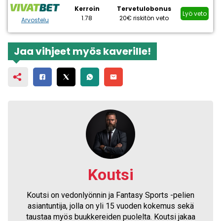
Kerroin
Tervetulobonus
Lyö veto
1.78
20€ riskitön veto
Arvostelu
Jaa vihjeet myös kaverille!
Koutsi
Koutsi on vedonlyönnin ja Fantasy Sports -pelien
asiantuntija, jolla on yli 15 vuoden kokemus sekä
taustaa myös buukkereiden puolelta. Koutsi jakaa