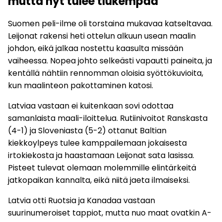
mutta nyt tulee tiukempaa
Suomen peli-ilme oli torstaina mukavaa katseltavaa.
Leijonat rakensi heti ottelun alkuun usean maalin
johdon, eikä jalkaa nostettu kaasulta missään
vaiheessa. Nopea johto selkeästi vapautti paineita, ja
kentällä nähtiin rennomman oloisia syöttökuvioita,
kun maalinteon pakottaminen katosi.
Latviaa vastaan ei kuitenkaan sovi odottaa
samanlaista maali-iloittelua. Rutiinivoitot Ranskasta
(4-1) ja Sloveniasta (5-2) ottanut Baltian
kiekkoylpeys tulee kamppailemaan jokaisesta
irtokiekosta ja haastamaan Leijonat sata lasissa.
Pisteet tulevat olemaan molemmille elintärkeitä
jatkopaikan kannalta, eikä niitä jaeta ilmaiseksi.
Latvia otti Ruotsia ja Kanadaa vastaan
suurinumeroiset tappiot, mutta nuo maat ovatkin A-