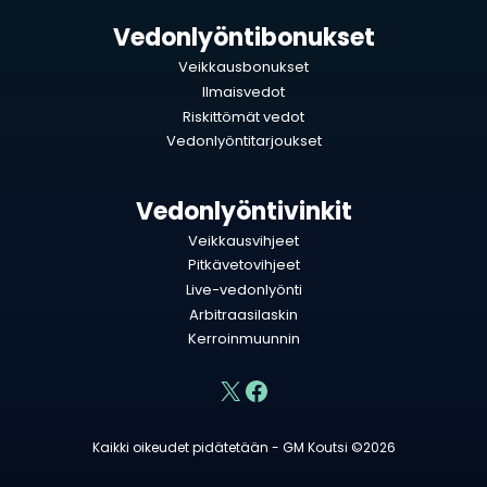
Vedonlyöntibonukset
Veikkausbonukset
Ilmaisvedot
Riskittömät vedot
Vedonlyöntitarjoukset
Vedonlyöntivinkit
Veikkausvihjeet
Pitkävetovihjeet
Live-vedonlyönti
Arbitraasilaskin
Kerroinmuunnin
X
Facebook
Kaikki oikeudet pidätetään - GM Koutsi ©2026