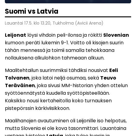
Suomi vs Latvia
Lauantai 17.5. klo 13.20, Tukholma (Avicii Arena)
Leijonat
löysi vihdoin peli-ilonsa ja rökitti
Slovenian
kumoon peräti lukemin 9-1. Voitto oli kisojen suurin
tähän mennessä ja toimii samalla tehokkaana
nollauksena alkulohkon tahmeaan alkuun.
Maalitehtailun suurimmiksi tähdiksi nousivat
Eeli
Tolvanen
, joka latoi neljä osumaa, sekä
Teuvo
Teräväinen
, joka sivusi MM-historian yhden ottelun
syöttöennätystä kuudella syöttöpisteellään.
Kaksikko nousi kertaheitolla koko turnauksen
pistepörssin kärkiviisikkoon.
Maalihanojen avautuminen oli Leijonille iso helpotus,
mutta Slovenia ei ole kova tasonmittari. Lauantaina
vastaan luistelee
Latvia
, joka tulee kynsin ja