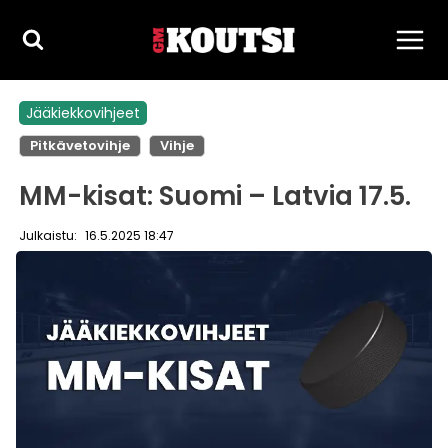
Siirry
sisältöön
Jääkiekkovihjeet
Pitkävetovihje
Vihje
MM-kisat: Suomi – Latvia 17.5.
Julkaistu:
16.5.2025 18:47