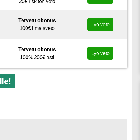
20€ riskitön veto
Tervetulobonus
Lyö veto
100€ ilmaisveto
Tervetulobonus
Lyö veto
100% 200€ asti
le!