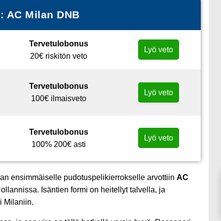
e: AC Milan DNB
Tervetulobonus
Lyö veto
20€ riskitön veto
Tervetulobonus
Lyö veto
100€ ilmaisveto
Tervetulobonus
Lyö veto
100% 200€ asti
an ensimmäiselle pudotuspelikierrokselle arvottiin
AC
annissa. Isäntien formi on heitellyt talvella, ja
 Milaniin.