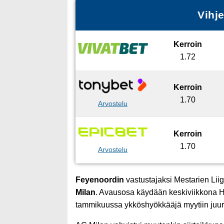
Vihj
Kerroin
1.72
Kerroin
1.70
Arvostelu
Kerroin
1.70
Arvostelu
Feyenoordin
vastustajaksi Mestarien Liig
Milan
. Avausosa käydään keskiviikkona Holl
tammikuussa ykköshyökkääjä myytiin juuri