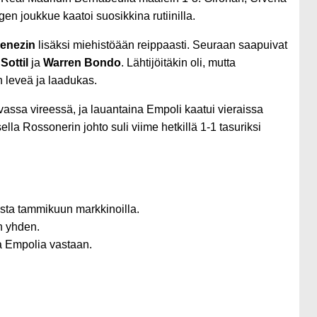
n joukkue kaatoi suosikkina rutiinilla.
enezin
lisäksi miehistöään reippaasti. Seuraan saapuivat
Sottil
ja
Warren Bondo
. Lähtijöitäkin oli, mutta
n leveä ja laadukas.
vassa vireessä, ja lauantaina Empoli kaatui vieraissa
ella Rossonerin johto suli viime hetkillä 1-1 tasuriksi
usta tammikuun markkinoilla.
n yhden.
ja Empolia vastaan.