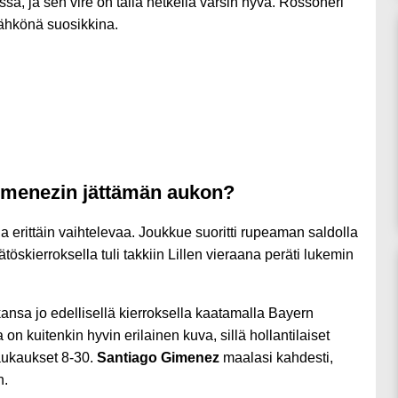
sa, ja sen vire on tällä hetkellä varsin hyvä. Rossoneri
ähkönä suosikkina.
imenezin jättämän aukon?
 erittäin vaihtelevaa. Joukkue suoritti rupeaman saldolla
töskierroksella tuli takkiin Lillen vieraana peräti lukemin
ansa jo edellisellä kierroksella kaatamalla Bayern
 kuitenkin hyvin erilainen kuva, sillä hollantilaiset
aukaukset 8-30.
Santiago Gimenez
maalasi kahdesti,
n.