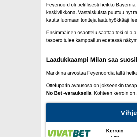
Feyenoord oli pelillisesti heikko Bayernia
keskiviikkona. Vastaiskuista puuttuu nyt r
kautta luomaan tontteja laatuhyökkääjillee
Ensimmäinen osaottelu saattaa toki olla 
tasoero tulee kamppailun edetessä näky
Laadukkaampi Milan saa suosik
Markkina arvostaa Feyenoordia tällä hetkel
Otteluparin avausosa on jokseenkin tasa
No Bet -varauksella
. Kohteen kerroin on 
Vihj
Kerroin