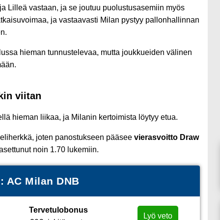
 ja Lilleä vastaan, ja se joutuu puolustusasemiin myös
atkaisuvoimaa, ja vastaavasti Milan pystyy pallonhallinnan
n.
alussa hieman tunnustelevaa, mutta joukkueiden välinen
mään.
in viitan
lä hieman liikaa, ja Milanin kertoimista löytyy etua.
peliherkkä, joten panostukseen pääsee
vierasvoitto Draw
asettunut noin 1.70 lukemiin.
e: AC Milan DNB
Tervetulobonus
Lyö veto