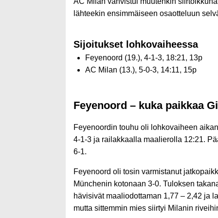
AC Milan vahvistui muutenkin siirtoikkunas
lähteekin ensimmäiseen osaotteluun selv
Sijoitukset lohkovaiheessa
Feyenoord (19.), 4-1-3, 18:21, 13p
AC Milan (13.), 5-0-3, 14:11, 15p
Feyenoord – kuka paikkaa G
Feyenoordin touhu oli lohkovaiheen aikana
4-1-3 ja railakkaalla maalierolla 12:21. Pää
6-1.
Feyenoord oli tosin varmistanut jatkopaikk
Münchenin kotonaan 3-0. Tuloksen takana on
hävisivät maaliodottaman 1,77 – 2,42 ja l
mutta sittemmin mies siirtyi Milanin riveihi