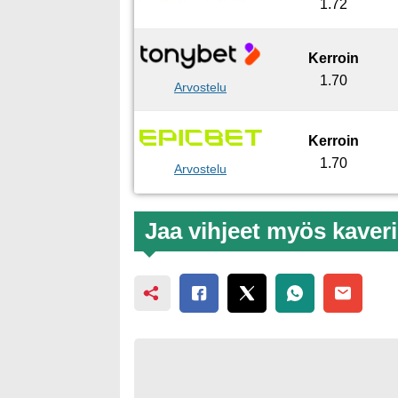
1.72
Kerroin
1.70
Arvostelu
Kerroin
1.70
Arvostelu
Jaa vihjeet myös kaveril