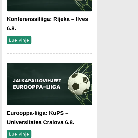
Konferenssiliiga: Rijeka – Ilves
6.8.
Lue vihje
Eurooppa-liiga: KuPS –
Universitatea Craiova 6.8.
Lue vihje