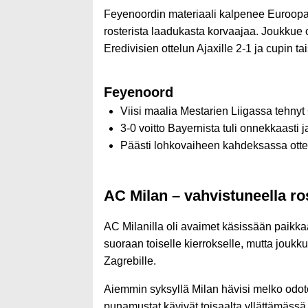
Feyenoordin materiaali kalpenee Euroopan
rosterista laadukasta korvaajaa. Joukkue 
Eredivisien ottelun Ajaxille 2-1 ja cupin t
Feyenoord
Viisi maalia Mestarien Liigassa tehnyt
3-0 voitto Bayernista tuli onnekkaasti j
Päästi lohkovaiheen kahdeksassa otte
AC Milan – vahvistuneella ro
AC Milanilla oli avaimet käsissään paik
suoraan toiselle kierrokselle, mutta jou
Zagrebille.
Aiemmin syksyllä Milan hävisi melko odotet
punamustat kävivät toisaalta yllättämäss