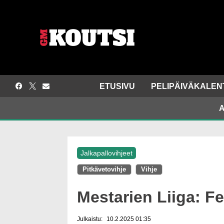
Siirry
sisältöön
ETUSIVU
PELIPÄIVÄKALEN
A
Jalkapallovihjeet
Pitkävetovihje
Vihje
Mestarien Liiga: F
Julkaistu:
10.2.2025 01:35