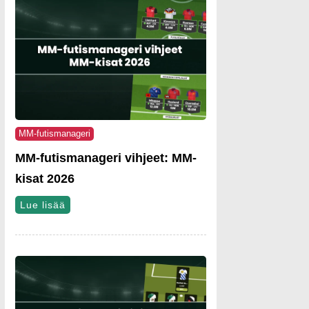
MM-futismanageri
MM-futismanageri vihjeet: MM-
kisat 2026
Lue lisää