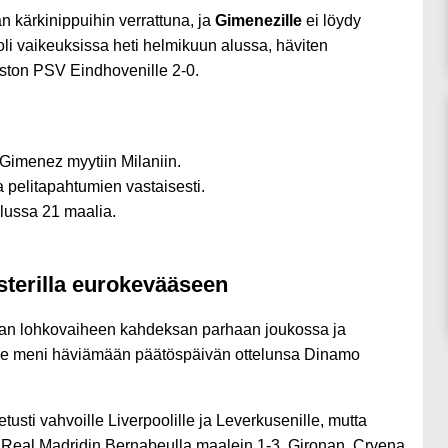
 kärkinippuihin verrattuna, ja
Gimenezille
ei löydy
oli vaikeuksissa heti helmikuun alussa, häviten
aiston PSV Eindhovenille 2-0.
 Gimenez myytiin Milaniin.
a pelitapahtumien vastaisesti.
lussa 21 maalia.
sterilla eurokevääseen
kaan lohkovaiheen kahdeksan parhaan joukossa ja
kkue meni häviämään päätöspäivän ottelunsa Dinamo
usti vahvoille Liverpoolille ja Leverkusenille, mutta
ä Real Madridin Bernabeulla maalein 1-3. Gironan, Crvena