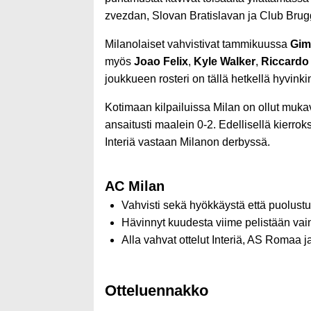
zvezdan, Slovan Bratislavan ja Club Brugge
Milanolaiset vahvistivat tammikuussa
Gim
myös
Joao Felix
,
Kyle Walker
,
Riccardo 
joukkueen rosteri on tällä hetkellä hyvinki
Kotimaan kilpailuissa Milan on ollut muka
ansaitusti maalein 0-2. Edellisellä kierroks
Interiä vastaan Milanon derbyssä.
AC Milan
Vahvisti sekä hyökkäystä että puolust
Hävinnyt kuudesta viime pelistään vai
Alla vahvat ottelut Interiä, AS Romaa 
Otteluennakko