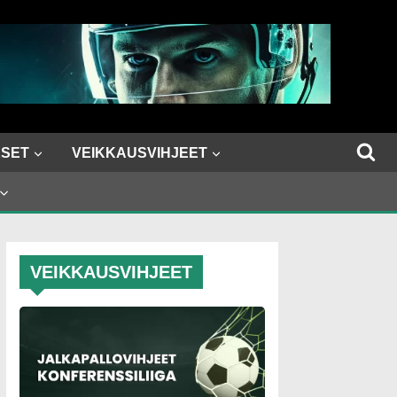
SET
VEIKKAUSVIHJEET
VEIKKAUSVIHJEET