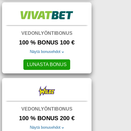
VEDONLYÖNTIBONUS
100 % BONUS 100 €
Näytä bonusehdot
LUNASTA BONUS
VEDONLYÖNTIBONUS
100 % BONUS 200 €
Näytä bonusehdot