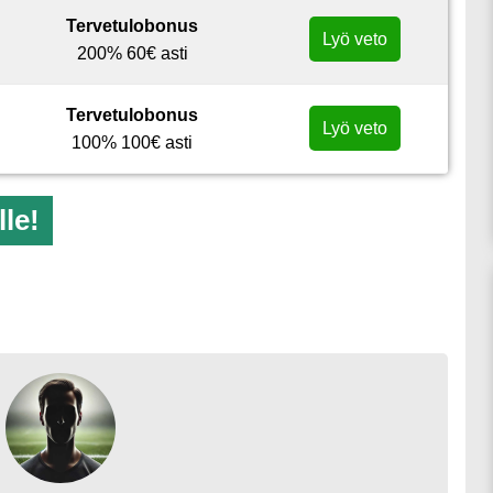
Tervetulobonus
Lyö veto
200% 60€ asti
Tervetulobonus
Lyö veto
100% 100€ asti
le!