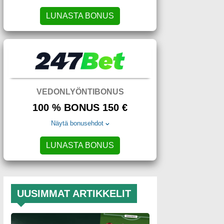
LUNASTA BONUS
VEDONLYÖNTIBONUS
100 % BONUS 150 €
Näytä bonusehdot
LUNASTA BONUS
UUSIMMAT ARTIKKELIT