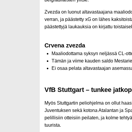
Zvezda on luonut altavastaajana maaliodo
verran, ja päästetty xG on lähes kaksitois
päästettyjä laukauksia on kirjattu toistaise
Crvena zvezda
Maaliodottama syksyn neljässä CL-otte
Tämän ja viime kauden saldo Mestarien
Ei osaa pelata altavastaajan asemass
VfB Stuttgart – tunkee jatko
Myös Stuttgartin peliohjelma on ollut haas
Juventuksen sekä kotona Atalantan ja Spar
pelillisiin otteisiin peilaten, ja kolme te
tuurista.