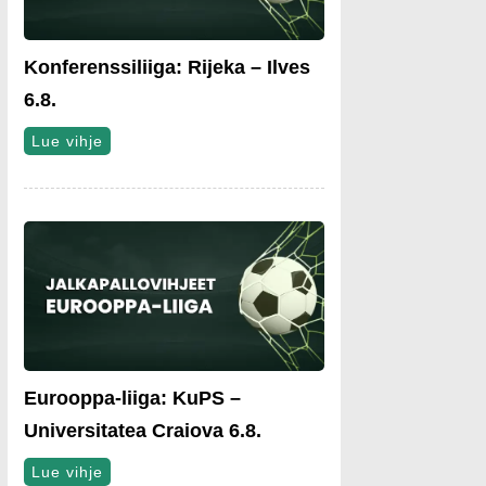
Konferenssiliiga: Rijeka – Ilves
6.8.
Lue vihje
Eurooppa-liiga: KuPS –
Universitatea Craiova 6.8.
Lue vihje