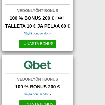
VEDONLYÖNTIBONUS
100 % BONUS 200 €
TAI
TALLETA 10 € JA PELAA 60 €
Näytä bonusehdot
LUNASTA BONUS
VEDONLYÖNTIBONUS
100 % BONUS 200 €
Näytä bonusehdot
LUNASTA BONUS