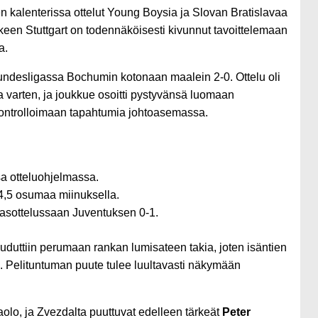
en kalenterissa ottelut Young Boysia ja Slovan Bratislavaa
een Stuttgart on todennäköisesti kivunnut tavoittelemaan
a.
undesligassa Bochumin kotonaan maalein 2-0. Ottelu oli
a varten, ja joukkue osoitti pystyvänsä luomaan
kontrolloimaan tapahtumia johtoasemassa.
ssa otteluohjelmassa.
4,5 osumaa miinuksella.
erasottelussaan Juventuksen 0-1.
uduttiin perumaan rankan lumisateen takia, joten isäntien
a. Pelituntuman puute tulee luultavasti näkymään
lo, ja Zvezdalta puuttuvat edelleen tärkeät
Peter