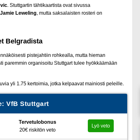
vic
. Stuttgartin tähtikaartista ovat sivussa
Jamie Leweling
, mutta saksalaisten rosteri on
et Belgradista
ennäköisesti pistejahtiin rohkealla, mutta hieman
ästi paremmin organisoitu Stuttgart tulee hyökkäämään
uvia yli 1.75 kertoimia, jotka kelpaavat mainiosti peleille.
e: VfB Stuttgart
Tervetulobonus
Lyö veto
20€ riskitön veto