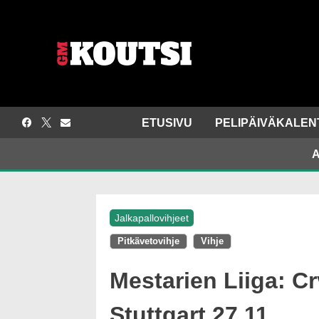
Siirry
sisältöön
ETUSIVU
PELIPÄIVÄKALEN
A
Jalkapallovihjeet
Pitkävetovihje
Vihje
Mestarien Liiga: C
Stuttgart 27.11.