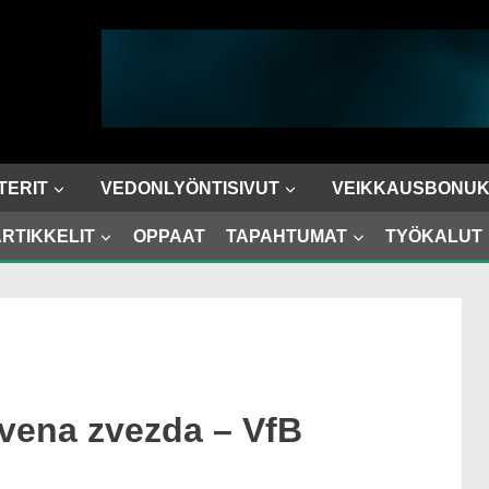
TERIT
VEDONLYÖNTISIVUT
VEIKKAUSBONUK
RTIKKELIT
OPPAAT
TAPAHTUMAT
TYÖKALUT
rvena zvezda – VfB