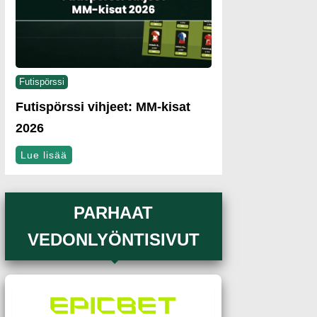
Futispörssi
Futispörssi vihjeet: MM-kisat
2026
Lue lisää
PARHAAT
VEDONLYÖNTISIVUT