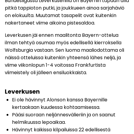
Bundesligassa Leverkusenilla on Bayernin tapaan alla
pitkä tappioton putki, ja joukkueen ainoa sarjahäviö
on elokuulta. Muutamat tasapelit ovat kuitenkin
nakertaneet viime aikoina pistesaldoa.
Leverkusen jäi ennen maalitonta Bayern-ottelua
ilman tehtyä osumaa myös edellisellä kierroksella
Wolfsburgia vastaan. Sen luoma maaliodottama oli
näissä otteluissa kuitenkin yhteensä lähes neljä, ja
viime viikonlopun 1-4 voitossa Frankfurtista
viimeistely oli jälleen ensiluokkaista.
Leverkusen
Ei ole hävinnyt Alonson kanssa Bayernille
kertaakaan kuudessa kohtaamisessa.
Pääsi suoraan neljännesvälieriin ja on saanut
helmikuussa lepoaikaa.
Hävinnyt kaikissa kilpailuissa 22 edellisestä