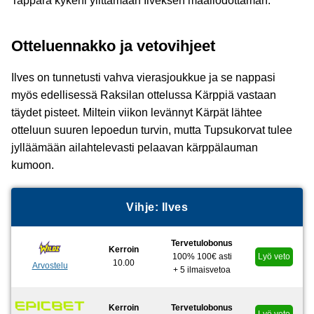
Tappara kykeni ylittämään Ilveksen maaliodottaman.
Otteluennakko ja vetovihjeet
Ilves on tunnetusti vahva vierasjoukkue ja se nappasi
myös edellisessä Raksilan ottelussa Kärppiä vastaan
täydet pisteet. Miltein viikon levännyt Kärpät lähtee
otteluun suuren lepoedun turvin, mutta Tupsukorvat tulee
jylläämään ailahtelevasti pelaavan kärppälauman
kumoon.
Vihje:
Ilves
Tervetulobonus
Kerroin
100% 100€ asti
Lyö veto
10.00
Arvostelu
+ 5 ilmaisvetoa
Kerroin
Tervetulobonus
Lyö veto