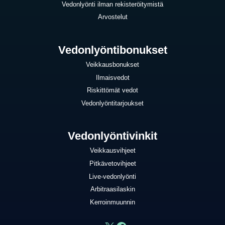
Vedonlyönti ilman rekisteröitymistä
Arvostelut
Vedonlyöntibonukset
Veikkausbonukset
Ilmaisvedot
Riskittömät vedot
Vedonlyöntitarjoukset
Vedonlyöntivinkit
Veikkausvihjeet
Pitkävetovihjeet
Live-vedonlyönti
Arbitraasilaskin
Kerroinmuunnin