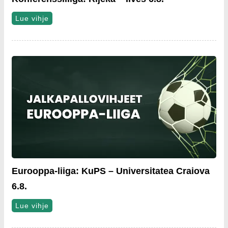
Lue vihje
Eurooppa-liiga: KuPS – Universitatea Craiova
6.8.
Lue vihje