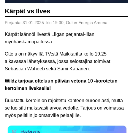
Kärpät vs Ilves
Perjantai 31.01.2025 klo 19.30, Oulun Energia Areena
Kärpät isännöi Ilvestä Liigan perjantai-illan
myöhäiskamppailussa.
Ottelu on näkyvillä TV:stä Maikkarilta kello 19.25
alkavassa lähetyksessä, jossa selostajina toimivat
Sebastian Waheeb sekä Sami Kapanen.
Wildz tarjoaa otteluun päivän vetona 10 -korotetun
kertoimen Ilvekselle!
Buustattu kerroin on rajoitettu kahteen euroon asti, mutta
se luo silti mukavasti arvoa vedolle. Tarjous on voimassa
myös pelitilin jo omaaville pelaajille.