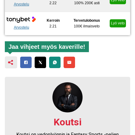
2.22
100% 200€ asti
Arvostelu
Kerroin
Tervetulobonus
Lyö veto
2.21
100€ ilmaisveto
Arvostelu
Jaa vihjeet myös kaverille!
Koutsi
Koutsi on vedonlyönnin ja Fantasy Sports -pelien