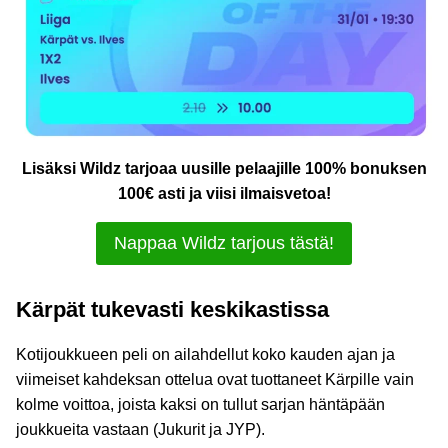
Lisäksi Wildz tarjoaa uusille pelaajille 100% bonuksen
100€ asti ja viisi ilmaisvetoa!
Nappaa Wildz tarjous tästä!
Kärpät tukevasti keskikastissa
Kotijoukkueen peli on ailahdellut koko kauden ajan ja
viimeiset kahdeksan ottelua ovat tuottaneet Kärpille vain
kolme voittoa, joista kaksi on tullut sarjan häntäpään
joukkueita vastaan (Jukurit ja JYP).