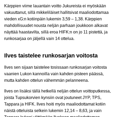
Kärppien viime lauantain voitto Jukureista ei myöskään
vakuuttanut, sillä mikkeliläiset hallitsivat maaliodottamaa
vieden xG:n kotiinpäin lukemin 3,59 – 1,38. Kärppien
mahdollisuudet nousta neljän parhaan joukkoon alkavat
näyttää haastavilta, sillä eroa HIFK:n on jo 11 pistettä, ja
runkosarjaa on jäljellä vain 14 ottelua.
Ilves taistelee runkosarjan voitosta
Ilves sen sijaan taistelee tosissaan runkosarjan voitosta
vaanien Lukon kannoilla vain kahden pisteen päässä,
mutta kahden ottelun vähemmän pelanneena.
Ilves on lisäksi tällä hetkellä neljän ottelun voittoputkessa,
joista Tupsukorvien kynsiin ovat joutuneet JYP, TPS,
Tappara ja HIFK. Ilves hoiti myös maaliodottamat kotiin
näistä otteluista selkein lukemin 12,14 – 8,63, ja vain