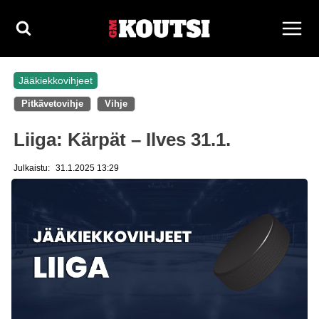
Siirry
sisältöön
Jääkiekkovihjeet
Pitkävetovihje
Vihje
Liiga: Kärpät – Ilves 31.1.
Julkaistu:
31.1.2025 13:29