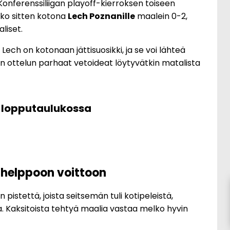
onferenssiliigan playoff-kierroksen toiseen
ikko sitten kotona
Lech Poznanille
maalein 0-2,
liset.
Lech on kotonaan jättisuosikki, ja se voi lähteä
n ottelun parhaat vetoideat löytyvätkin matalista
n lopputaulukossa
helppoon voittoon
stettä, joista seitsemän tuli kotipeleistä,
ta. Kaksitoista tehtyä maalia vastaa melko hyvin