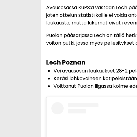
Avausosassa KuPS:a vastaan Lech pääs
joten ottelun statistiikoille ei voida a
laukausta, mutta lukemat eivät reve
Puolan pääsarjassa Lech on tällä het
voiton putki, jossa myös peliesitykset 
Lech Poznan
Vei avausosan laukaukset 28-2 pela
Keräsi lohkovaiheen kotipeleistään 
Voittanut Puolan liigassa kolme edel