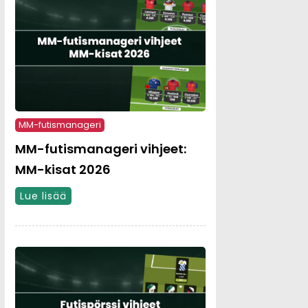
MM-futismanageri
MM-futismanageri vihjeet:
MM-kisat 2026
Lue lisää