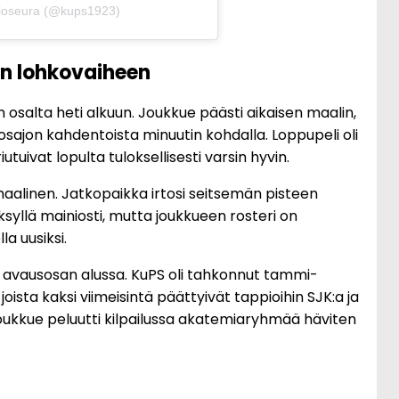
lloseura (@kups1923)
en lohkovaiheen
 osalta heti alkuun. Joukkue päästi aikaisen maalin,
osajon kahdentoista minuutin kohdalla. Loppupeli oli
utuivat lopulta tuloksellisesti varsin hyvin.
aalinen. Jatkopaikka irtosi seitsemän pisteen
syksyllä mainiosti, mutta joukkueen rosteri on
a uusiksi.
n avausosan alussa. KuPS oli tahkonnut tammi-
 joista kaksi viimeisintä päättyivät tappioihin SJK:a ja
joukkue peluutti kilpailussa akatemiaryhmää häviten