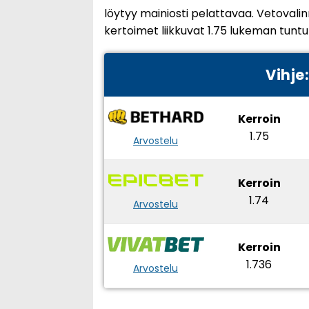
löytyy mainiosti pelattavaa. Vetoval
kertoimet liikkuvat 1.75 lukeman tunt
Vihje
Kerroin
1.75
Arvostelu
Kerroin
1.74
Arvostelu
Kerroin
1.736
Arvostelu