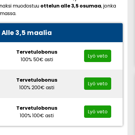
innaksi muodostuu
ottelun alle 3,5 osumaa
, jonka
umassa.
: Alle 3,5 maalia
Tervetulobonus
Lyö veto
100% 50€ asti
Tervetulobonus
Lyö veto
100% 200€ asti
Tervetulobonus
Lyö veto
100% 100€ asti