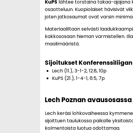
KuPS
lähtee torstaina takaa-ajajana K
osaotteluun. Kuopiolaiset hävisivät vi
joten jatkosaumat ovat varsin minimaa
Materiaaliltaan selvästi laadukkaampi 
kakkososaan hieman varmistellen. Illa
maalimääristä.
Sijoitukset Konferenssiliiga
Lech (11.), 3-1-2, 12:8, 10p
KuPS (21.), 1-4-1, 6:5, 7p
Lech Poznan avausosassa 
Lech keräsi lohkovaiheessa kymmenen pi
sijoittuen taulukossa paikalle yksitois
kolmentoista luotua odottamaa.