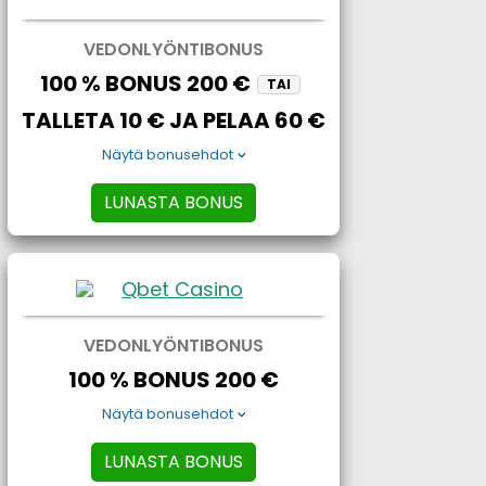
VEDONLYÖNTIBONUS
100 % BONUS 200 €
TAI
TALLETA 10 € JA PELAA 60 €
Näytä bonusehdot
LUNASTA BONUS
VEDONLYÖNTIBONUS
100 % BONUS 200 €
Näytä bonusehdot
LUNASTA BONUS