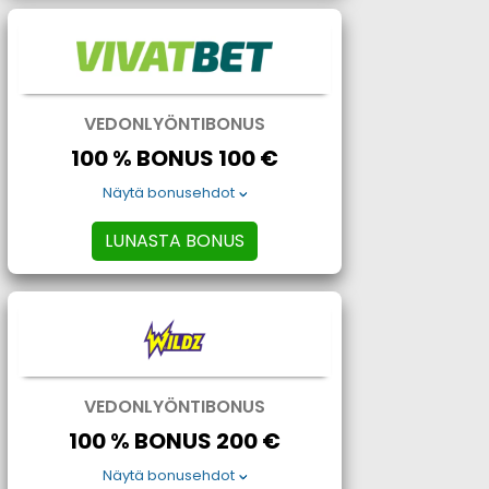
VEDONLYÖNTIBONUS
100 % BONUS 100 €
Näytä bonusehdot
LUNASTA BONUS
VEDONLYÖNTIBONUS
100 % BONUS 200 €
Näytä bonusehdot