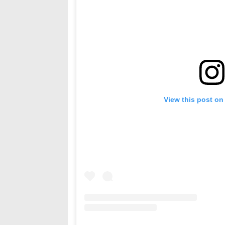
View this post on