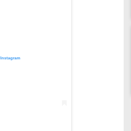
 Instagram