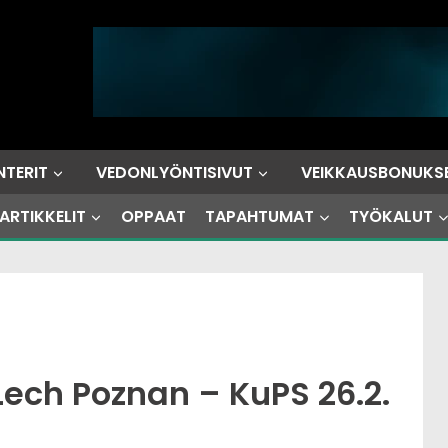
NTERIT
VEDONLYÖNTISIVUT
VEIKKAUSBONUKS
ARTIKKELIT
OPPAAT
TAPAHTUMAT
TYÖKALUT
Lech Poznan – KuPS 26.2.