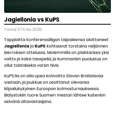
Jagiellonia vs KuPS
Torstai 27.11. klo 22.00
Tappioitta Konferenssiliigan taipaleensa aloittaneet
Jagiellonia
ja
KuPS
kohtaavat torstaina neljännen
kierroksen ottelussa. Molemmilla on plakkarissa yksi
voitto ja kaksi tasapeliä, ja kummankin puolustus on
ollut toistaiseksi varsin tiivis.
KuPS:lla on alla upea kotivoitto Slovan Bratislavaa
vastaan, ja joukkue on osoittanut olevansa
kilpailukykyinen Euroopan kolmosturnauksessa.
Bialystokiin tuore Suomen mestari lähtee kuitenkin
selvänä altavastaajana.