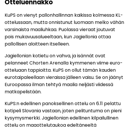
Otteluennakko
KuPS on vienyt pallonhallinnan kaikissa kolmessa KL-
ottelussaan, mutta onnistunut luomaan melko vähän
varsinaista maaliuhkaa. Puolassa vieraat joutuvat
pois mukavuusalueeltaan, kun Jagiellonia ottaa
pallollisen aloitteen itselleen.
Jagiellonian kotietu on vahva, ja isännät ovat
pelanneet Chorten Arenalla kymmenen viime euro-
otteluaan tappioitta. KuPS on ollut tämän kauden
eurotaipaleellaan vieraissa jälleen vaisu. Se on jäänyt
Euroopassa ilman tehtyä maalia neljästi viidessä
matkapelistään.
KuPS:n edellinen panoksellinen ottelu on 6.11 pelattu
kotipeli Slovania vastaan, joten pelituntuma on pieni
kysymysmerkki. Jagiellonian edellinen kilpailullinen
ottelu on maaottelutaukoa edeltäneeltä