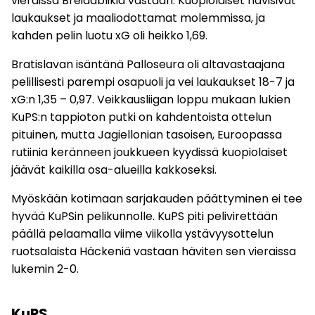
vieraissa Breidablikia vastaan. Kuopiolaiset hävisivät
laukaukset ja maaliodottamat molemmissa, ja
kahden pelin luotu xG oli heikko 1,69.
Bratislavan isäntänä Palloseura oli altavastaajana
pelillisesti parempi osapuoli ja vei laukaukset 18-7 ja
xG:n 1,35 – 0,97. Veikkausliigan loppu mukaan lukien
KuPS:n tappioton putki on kahdentoista ottelun
pituinen, mutta Jagiellonian tasoisen, Euroopassa
rutiinia keränneen joukkueen kyydissä kuopiolaiset
jäävät kaikilla osa-alueilla kakkoseksi.
Myöskään kotimaan sarjakauden päättyminen ei tee
hyvää KuPSin pelikunnolle. KuPS piti pelivirettään
päällä pelaamalla viime viikolla ystävyysottelun
ruotsalaista Häckeniä vastaan häviten sen vieraissa
lukemin 2-0.
KuPS