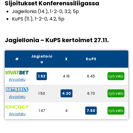
Sijoitukset Konferenssiliigassa
Jagiellonia (14.), 1-2-0, 3:2, 5p
KuPS (11.), 1-2-0, 4:2, 5p
Jagiellonia – KuPS kertoimet 27.11.
Jagielloni
#
X
KuPS
a
1.52
4.16
6.45
Lyö veto
Arvostelu
1.50
4.20
6.70
Lyö veto
Arvostelu
1.47
4
7.50
Lyö veto
Arvostelu