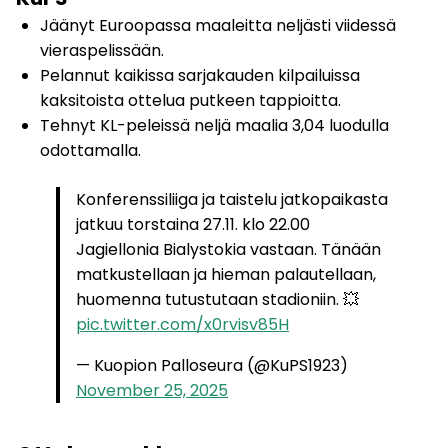
Jäänyt Euroopassa maaleitta neljästi viidessä
vieraspelissään.
Pelannut kaikissa sarjakauden kilpailuissa
kaksitoista ottelua putkeen tappioitta.
Tehnyt KL-peleissä neljä maalia 3,04 luodulla
odottamalla.
Konferenssiliiga ja taistelu jatkopaikasta
jatkuu torstaina 27.11. klo 22.00
Jagiellonia Bialystokia vastaan. Tänään
matkustellaan ja hieman palautellaan,
huomenna tutustutaan stadioniin. 💥
pic.twitter.com/x0rvisv85H
— Kuopion Palloseura (@KuPS1923)
November 25, 2025