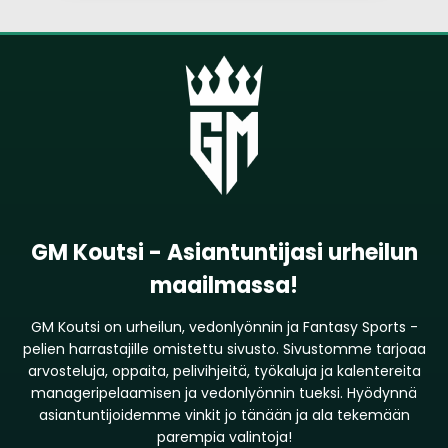
GM Koutsi - Asiantuntijasi urheilun
maailmassa!
GM Koutsi on urheilun, vedonlyönnin ja Fantasy Sports -
pelien harrastajille omistettu sivusto. Sivustomme tarjoaa
arvosteluja, oppaita, pelivihjeitä, työkaluja ja kalentereita
manageripelaamisen ja vedonlyönnin tueksi. Hyödynnä
asiantuntijoidemme vinkit jo tänään ja ala tekemään
parempia valintoja!