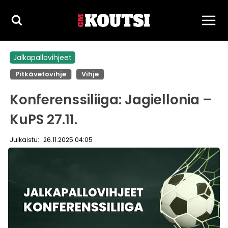
Siirry
sisältöön
Jalkapallovihjeet
Pitkävetovihje
Vihje
Konferenssiliiga: Jagiellonia –
KuPS 27.11.
Julkaistu:
26.11.2025 04:05