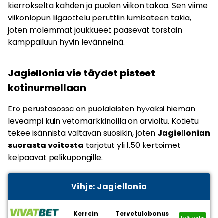
kierrokselta kahden ja puolen viikon takaa. Sen viime
viikonlopun liigaottelu peruttiin lumisateen takia,
joten molemmat joukkueet pääsevät torstain
kamppailuun hyvin levänneinä.
Jagiellonia vie täydet pisteet
kotinurmellaan
Ero perustasossa on puolalaisten hyväksi hieman
leveämpi kuin vetomarkkinoilla on arvioitu. Kotietu
tekee isännistä valtavan suosikin, joten
Jagiellonian
suorasta voitosta
tarjotut yli 1.50 kertoimet
kelpaavat pelikupongille.
Vihje: Jagiellonia
Kerroin
Tervetulobonus