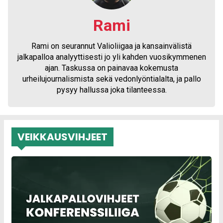
Rami
Rami on seurannut Valioliigaa ja kansainvälistä
jalkapalloa analyyttisesti jo yli kahden vuosikymmenen
ajan. Taskussa on painavaa kokemusta
urheilujournalismista sekä vedonlyöntialalta, ja pallo
pysyy hallussa joka tilanteessa.
VEIKKAUSVIHJEET