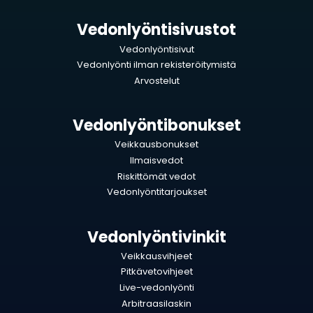
Vedonlyöntisivustot
Vedonlyöntisivut
Vedonlyönti ilman rekisteröitymistä
Arvostelut
Vedonlyöntibonukset
Veikkausbonukset
Ilmaisvedot
Riskittömät vedot
Vedonlyöntitarjoukset
Vedonlyöntivinkit
Veikkausvihjeet
Pitkävetovihjeet
Live-vedonlyönti
Arbitraasilaskin