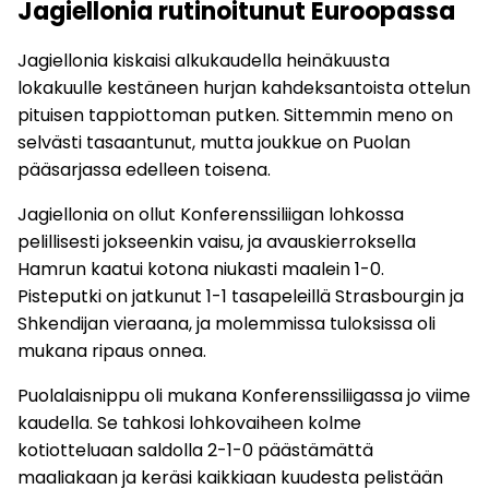
Jagiellonia rutinoitunut Euroopassa
Jagiellonia kiskaisi alkukaudella heinäkuusta
lokakuulle kestäneen hurjan kahdeksantoista ottelun
pituisen tappiottoman putken. Sittemmin meno on
selvästi tasaantunut, mutta joukkue on Puolan
pääsarjassa edelleen toisena.
Jagiellonia on ollut Konferenssiliigan lohkossa
pelillisesti jokseenkin vaisu, ja avauskierroksella
Hamrun kaatui kotona niukasti maalein 1-0.
Pisteputki on jatkunut 1-1 tasapeleillä Strasbourgin ja
Shkendijan vieraana, ja molemmissa tuloksissa oli
mukana ripaus onnea.
Puolalaisnippu oli mukana Konferenssiliigassa jo viime
kaudella. Se tahkosi lohkovaiheen kolme
kotiotteluaan saldolla 2-1-0 päästämättä
maaliakaan ja keräsi kaikkiaan kuudesta pelistään