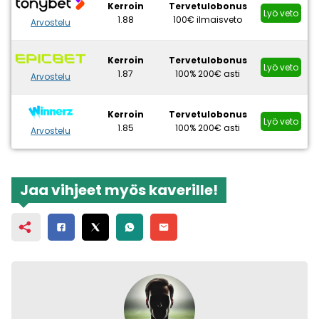
Kerroin
Tervetulobonus
Lyö veto
1.88
100€ ilmaisveto
Arvostelu
Kerroin
Tervetulobonus
Lyö veto
1.87
100% 200€ asti
Arvostelu
Kerroin
Tervetulobonus
Lyö veto
1.85
100% 200€ asti
Arvostelu
Jaa vihjeet myös kaverille!