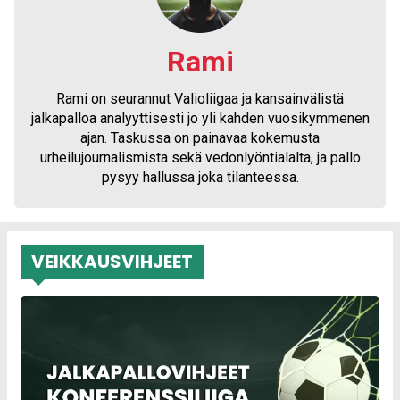
Rami
Rami on seurannut Valioliigaa ja kansainvälistä
jalkapalloa analyyttisesti jo yli kahden vuosikymmenen
ajan. Taskussa on painavaa kokemusta
urheilujournalismista sekä vedonlyöntialalta, ja pallo
pysyy hallussa joka tilanteessa.
VEIKKAUSVIHJEET