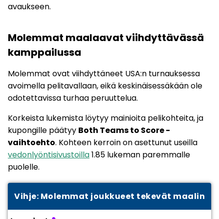
avaukseen.
Molemmat maalaavat viihdyttävässä
kamppailussa
Molemmat ovat viihdyttäneet USA:n turnauksessa
avoimella pelitavallaan, eikä keskinäisessäkään ole
odotettavissa turhaa peruuttelua.
Korkeista lukemista löytyy mainioita pelikohteita, ja
kupongille päätyy
Both Teams to Score -
vaihtoehto
. Kohteen kerroin on asettunut useilla
vedonlyöntisivustoilla
1.85 lukeman paremmalle
puolelle.
Vihje: Molemmat joukkueet tekevät maalin