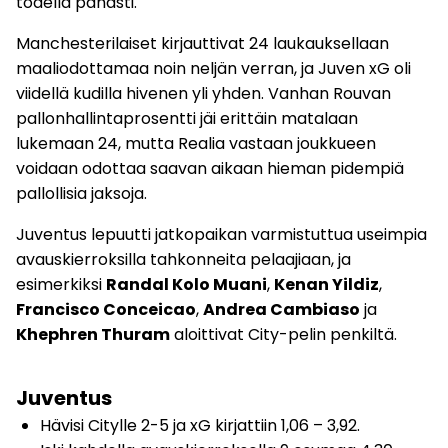
todella pahasti.
Manchesterilaiset kirjauttivat 24 laukauksellaan
maaliodottamaa noin neljän verran, ja Juven xG oli
viidellä kudilla hivenen yli yhden. Vanhan Rouvan
pallonhallintaprosentti jäi erittäin matalaan
lukemaan 24, mutta Realia vastaan joukkueen
voidaan odottaa saavan aikaan hieman pidempiä
pallollisia jaksoja.
Juventus lepuutti jatkopaikan varmistuttua useimpia
avauskierroksilla tahkonneita pelaajiaan, ja
esimerkiksi
Randal Kolo Muani
,
Kenan Yildiz
,
Francisco Conceicao
,
Andrea Cambiaso
ja
Khephren Thuram
aloittivat City-pelin penkiltä.
Juventus
Hävisi Citylle 2-5 ja xG kirjattiin 1,06 – 3,92.