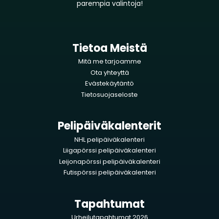
parempia valintoja!
Tietoa Meistä
Mitä me tarjoamme
Ota yhteyttä
Evästekäytäntö
Tietosuojaseloste
Pelipäiväkalenterit
NHL pelipäiväkalenteri
Liigapörssi pelipäiväkalenteri
Leijonapörssi pelipäiväkalenteri
Futispörssi pelipäiväkalenteri
Tapahtumat
Urheilutapahtumat 2026