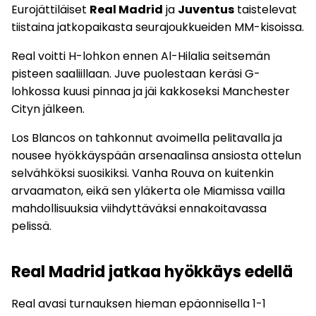
Eurojättiläiset
Real Madrid
ja
Juventus
taistelevat
tiistaina jatkopaikasta seurajoukkueiden MM-kisoissa.
Real voitti H-lohkon ennen Al-Hilalia seitsemän
pisteen saaliillaan. Juve puolestaan keräsi G-
lohkossa kuusi pinnaa ja jäi kakkoseksi Manchester
Cityn jälkeen.
Los Blancos on tahkonnut avoimella pelitavalla ja
nousee hyökkäyspään arsenaalinsa ansiosta ottelun
selvähköksi suosikiksi. Vanha Rouva on kuitenkin
arvaamaton, eikä sen yläkerta ole Miamissa vailla
mahdollisuuksia viihdyttäväksi ennakoitavassa
pelissä.
Real Madrid jatkaa hyökkäys edellä
Real avasi turnauksen hieman epäonnisella 1-1