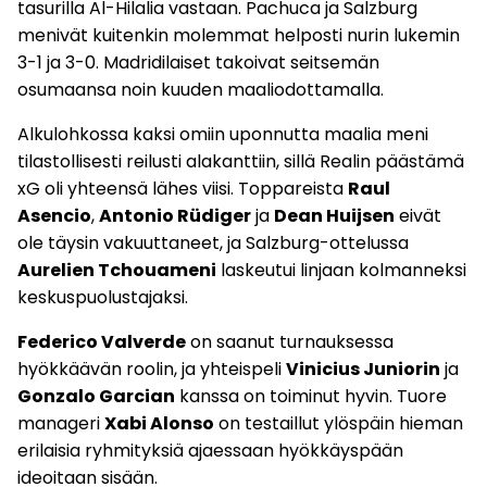
tasurilla Al-Hilalia vastaan. Pachuca ja Salzburg
menivät kuitenkin molemmat helposti nurin lukemin
3-1 ja 3-0. Madridilaiset takoivat seitsemän
osumaansa noin kuuden maaliodottamalla.
Alkulohkossa kaksi omiin uponnutta maalia meni
tilastollisesti reilusti alakanttiin, sillä Realin päästämä
xG oli yhteensä lähes viisi. Toppareista
Raul
Asencio
,
Antonio Rüdiger
ja
Dean Huijsen
eivät
ole täysin vakuuttaneet, ja Salzburg-ottelussa
Aurelien Tchouameni
laskeutui linjaan kolmanneksi
keskuspuolustajaksi.
Federico Valverde
on saanut turnauksessa
hyökkäävän roolin, ja yhteispeli
Vinicius Juniorin
ja
Gonzalo Garcian
kanssa on toiminut hyvin. Tuore
manageri
Xabi Alonso
on testaillut ylöspäin hieman
erilaisia ryhmityksiä ajaessaan hyökkäyspään
ideoitaan sisään.