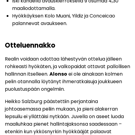
Iski kahdella avauskierroksella 9 osumaa 4,30
maaliodottamalla.
Hyökkäyksen Kolo Muani, Yildiz ja Conceicao
palannevat avaukseen.
Otteluennakko
Realin voidaan odottaa lähestyvän ottelua jälleen
rohkeasti hyökäten, ja valkopaidat ottavat pallollisen
hallinnan itselleen.
Alonso
ei ole ainakaan kolmen
pelin otannalla löytänyt ihmeratkaisuja joukkueen
puolustuspään ongelmiin.
Heikko Salzburg päästettiin perjantaina
johtoasemassa peliin mukaan, ja pieni alakerran
lepsuilu ei yllättäisi nytkään. Juvella on aseet luoda
maaliuhkaa pienet hallintajaksonsa saadessaan –
etenkin kun ykkösnyrkin hyökkääjät palaavat