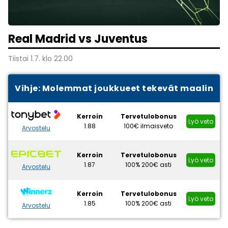
Real Madrid vs Juventus
Tiistai 1.7. klo 22.00
Vihje: Molemmat joukkueet tekevät maalin
Kerroin
Tervetulobonus
Lyö veto
1.88
100€ ilmaisveto
Arvostelu
Kerroin
Tervetulobonus
Lyö veto
1.87
100% 200€ asti
Arvostelu
Kerroin
Tervetulobonus
Lyö veto
1.85
100% 200€ asti
Arvostelu