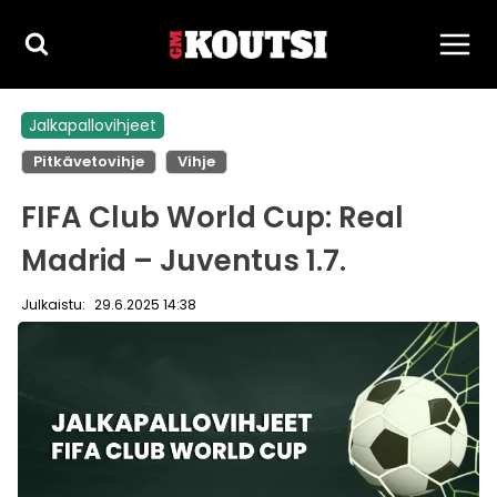
Siirry
sisältöön
Jalkapallovihjeet
Pitkävetovihje
Vihje
FIFA Club World Cup: Real
Madrid – Juventus 1.7.
Julkaistu:
29.6.2025 14:38