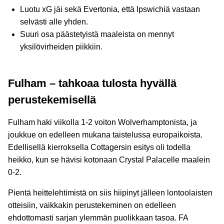
Luotu xG jäi sekä Evertonia, että Ipswichiä vastaan
selvästi alle yhden.
Suuri osa päästetyistä maaleista on mennyt
yksilövirheiden piikkiin.
Fulham – tahkoaa tulosta hyvällä
perustekemisellä
Fulham haki viikolla 1-2 voiton Wolverhamptonista, ja
joukkue on edelleen mukana taistelussa europaikoista.
Edellisellä kierroksella Cottagersin esitys oli todella
heikko, kun se hävisi kotonaan Crystal Palacelle maalein
0-2.
Pientä heittelehtimistä on siis hiipinyt jälleen lontoolaisten
otteisiin, vaikkakin perustekeminen on edelleen
ehdottomasti sarjan ylemmän puolikkaan tasoa. FA