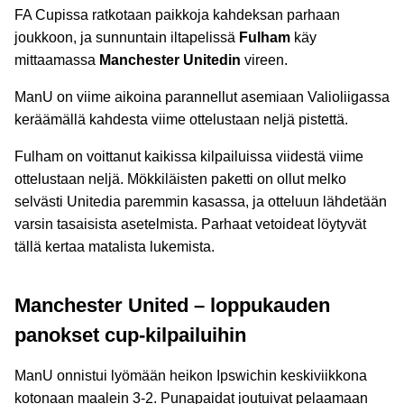
FA Cupissa ratkotaan paikkoja kahdeksan parhaan
joukkoon, ja sunnuntain iltapelissä
Fulham
käy
mittaamassa
Manchester Unitedin
vireen.
ManU on viime aikoina parannellut asemiaan Valioliigassa
keräämällä kahdesta viime ottelustaan neljä pistettä.
Fulham on voittanut kaikissa kilpailuissa viidestä viime
ottelustaan neljä. Mökkiläisten paketti on ollut melko
selvästi Unitedia paremmin kasassa, ja otteluun lähdetään
varsin tasaisista asetelmista. Parhaat vetoideat löytyvät
tällä kertaa matalista lukemista.
Manchester United – loppukauden
panokset cup-kilpailuihin
ManU onnistui lyömään heikon Ipswichin keskiviikkona
kotonaan maalein 3-2. Punapaidat joutuivat pelaamaan