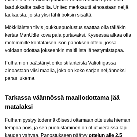
laadukkailta paikoilta. United merkkautti ainoastaan neljä
laukausta, joista yksi lähti boksin sisältä.
Mökkiläisten tiivis joukkuepuolustus saattaa olla tälläkin
kertaa ManU:lle kova pala purtavaksi. Kyseessä alkaa olla
molemmille kohtalaisen ison panoksen ottelu, jossa
voidaan odottaa jokseenkin maltillista lähestymistapaa.
Fulham on päästänyt erikoistilanteista Valioliigassa
ainoastaan viisi maalia, joka on koko sarjan neljänneksi
paras lukema.
Tarkassa väännössä maaliodottama jää
matalaksi
Fulham pystyy todennäköisesti ottamaan ottelusta hieman
tempoa pois, ja sen puolustaminen on ollut vieraissa läpi
kauden vahvaa. Panostukseen päätyy
ottelun alle 2,5