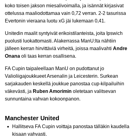
koko toisen jakson miesalivoimalla, ja isännät kirjasivat
ottelussa maaliodottamaa vain 0,72 verran. 2-2 tasurissa
Evertonin vieraana luotu xG jäi lukemaan 0,41.
Unitedin maalit syntyivät erikoistilanteista, joita Ipswich
puolusti luokattomasti. Alakerrassa ManU:lta nähtiin
jälleen kerran hirvittäviä virheitä, joissa maalivahti
Andre
Onana
oli taas kerran osallisena.
FA Cupin taipaleellaan ManU on pudottanut jo
Valioliigajoukkueet Arsenalin ja Leicesterin. Surkean
sarjakauden keskellä joukkue panostaa cup-kilpailuihin
väkevästi, ja
Ruben Amorimin
oletetaan valitsevan
sunnuntaina vahvan kokoonpanon.
Manchester United
Hallitseva FA Cupin voittaja panostaa tälläkin kaudella
kisaan vahvasti.