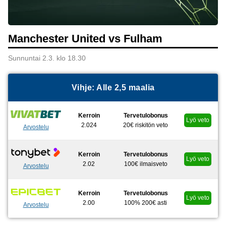
Manchester United vs Fulham
Sunnuntai 2.3. klo 18.30
Vihje: Alle 2,5 maalia
Kerroin
Tervetulobonus
Lyö veto
2.024
20€ riskitön veto
Arvostelu
Kerroin
Tervetulobonus
Lyö veto
2.02
100€ ilmaisveto
Arvostelu
Kerroin
Tervetulobonus
Lyö veto
2.00
100% 200€ asti
Arvostelu