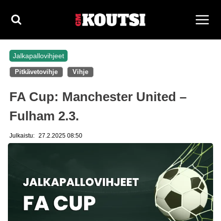
Siirry
sisältöön
Jalkapallovihjeet
Pitkävetovihje
Vihje
FA Cup: Manchester United –
Fulham 2.3.
Julkaistu:
27.2.2025 08:50