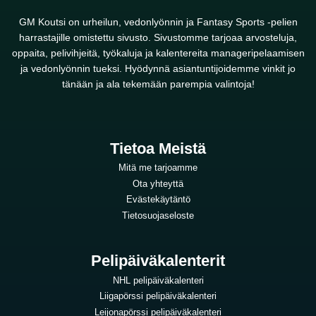
GM Koutsi on urheilun, vedonlyönnin ja Fantasy Sports -pelien
harrastajille omistettu sivusto. Sivustomme tarjoaa arvosteluja,
oppaita, pelivihjeitä, työkaluja ja kalentereita manageripelaamisen
ja vedonlyönnin tueksi. Hyödynnä asiantuntijoidemme vinkit jo
tänään ja ala tekemään parempia valintoja!
Tietoa Meistä
Mitä me tarjoamme
Ota yhteyttä
Evästekäytäntö
Tietosuojaseloste
Pelipäiväkalenterit
NHL pelipäiväkalenteri
Liigapörssi pelipäiväkalenteri
Leijonapörssi pelipäiväkalenteri