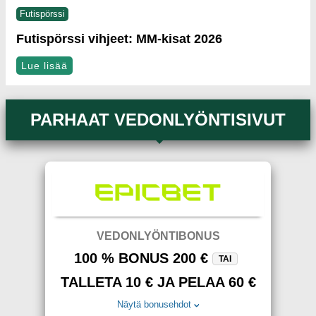
Futispörssi
Futispörssi vihjeet: MM-kisat 2026
Lue lisää
PARHAAT VEDONLYÖNTISIVUT
VEDONLYÖNTIBONUS
100 % BONUS 200 €
TAI
TALLETA 10 € JA PELAA 60 €
Näytä bonusehdot