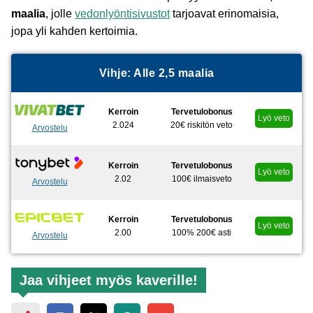
maalia
, jolle
vedonlyöntisivustot
tarjoavat erinomaisia,
jopa yli kahden kertoimia.
Vihje: Alle 2,5 maalia
Kerroin
Tervetulobonus
Lyö veto
2.024
20€ riskitön veto
Arvostelu
Kerroin
Tervetulobonus
Lyö veto
2.02
100€ ilmaisveto
Arvostelu
Kerroin
Tervetulobonus
Lyö veto
2.00
100% 200€ asti
Arvostelu
Jaa vihjeet myös kaverille!