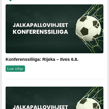
Konferenssiliiga: Rijeka – Ilves 6.8.
Lue vihje