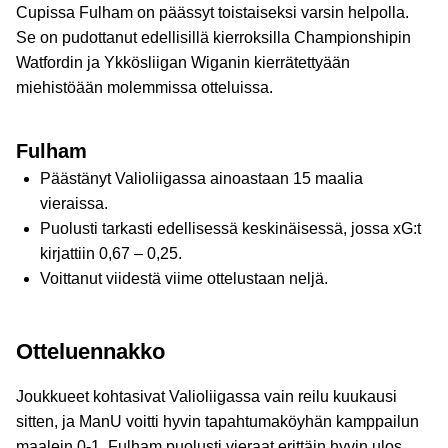
Cupissa Fulham on päässyt toistaiseksi varsin helpolla.
Se on pudottanut edellisillä kierroksilla Championshipin
Watfordin ja Ykkösliigan Wiganin kierrätettyään
miehistöään molemmissa otteluissa.
Fulham
Päästänyt Valioliigassa ainoastaan 15 maalia
vieraissa.
Puolusti tarkasti edellisessä keskinäisessä, jossa xG:t
kirjattiin 0,67 – 0,25.
Voittanut viidestä viime ottelustaan neljä.
Otteluennakko
Joukkueet kohtasivat Valioliigassa vain reilu kuukausi
sitten, ja ManU voitti hyvin tapahtumaköyhän kamppailun
maalein 0-1. Fulham puolusti vieraat erittäin hyvin ulos