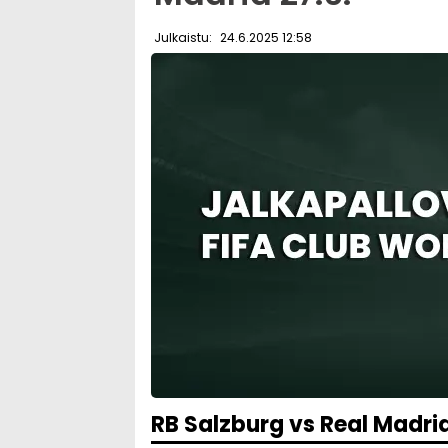
Julkaistu:
24.6.2025 12:58
RB Salzburg vs Real Madri