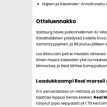
Huijsen ja Alexander-Arnold saatu 
Otteluennakko
Salzburg hävisi pallonhallinnan Al-Hilal
itävaltalaisten päädyssä todella kova
samantyyppinen, ja RB joutuu jälleen 
Los Blancosin peli ei missään nimessä
ilman muuta käsissään yksi turnaukse
kiinnostaa, ja Real lähtee kamppailuu
Laadukkaampi Real marssii 
Ero perustasossa on mittava, ja tod
saattaa loppua bensa kesken.
Real M
tarjotut jopa reippaasti yli 1.70 kertoim