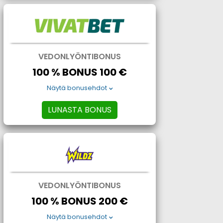
VEDONLYÖNTIBONUS
100 % BONUS 100 €
Näytä bonusehdot
LUNASTA BONUS
VEDONLYÖNTIBONUS
100 % BONUS 200 €
Näytä bonusehdot