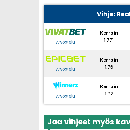
Vihje: Rea
Kerroin
1.771
Arvostelu
Kerroin
1.76
Arvostelu
Kerroin
1.72
Arvostelu
Jaa vihjeet myös kave