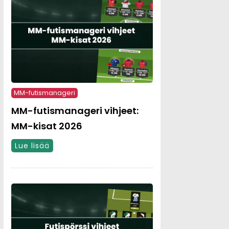
MM-futismanageri
MM-futismanageri vihjeet:
MM-kisat 2026
Lue lisää