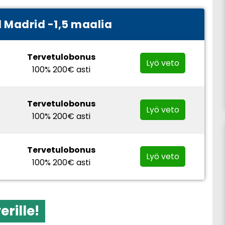
l Madrid -1,5 maalia
Tervetulobonus
Lyö veto
100% 200€ asti
Tervetulobonus
Lyö veto
100% 200€ asti
Tervetulobonus
Lyö veto
100% 200€ asti
rille!