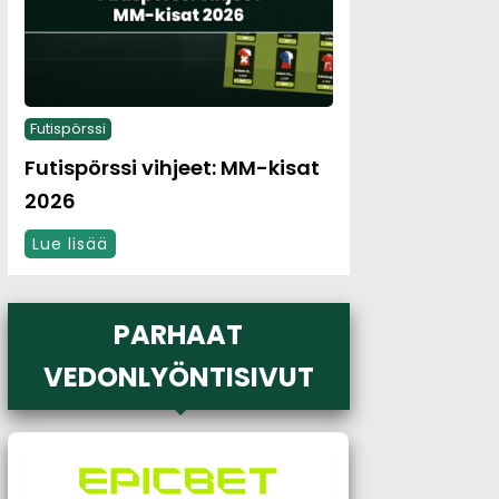
Futispörssi
Futispörssi vihjeet: MM-kisat
2026
Lue lisää
PARHAAT
VEDONLYÖNTISIVUT