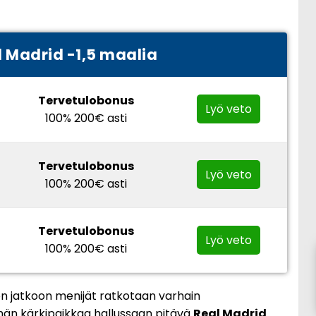
l Madrid -1,5 maalia
Tervetulobonus
Lyö veto
100% 200€ asti
Tervetulobonus
Lyö veto
100% 200€ asti
Tervetulobonus
Lyö veto
100% 200€ asti
n jatkoon menijät ratkotaan varhain
än kärkipaikkaa hallussaan pitävä
Real Madrid