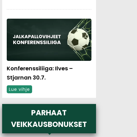
Konferenssiliiga: Ilves –
Stjarnan 30.7.
Lue vihje
PARHAAT
VEIKKAUSBONUKSET