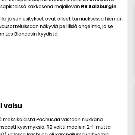
sapisteissä kakkosena majailevan
RB Salzburgin
.
llä, ja sen esitykset ovat olleet turnauksessa hieman
ausotteluissaan näkyviä pelillisiä ongelmia, ja se
n Los Blancosin kyydistä.
ti vaisu
nsä meksikolaista Pachucaa vastaan niukkana
unsaasti kysymyksiä. RB voitti maalein 2-1, mutta
1,40) valossa Pachuca oli kampailussa vahvempi