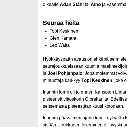
oikealle
Adan Ståhl
tai
Alho
ja vasemma
Seuraa heitä
Topi Keskinen
Glen Kamara
Leo Walta
Hyökkäyspään avaus on ehkäpä se mielenki
seurajoukkueissaan kuumia maalintekijöit
ja
Joel Pohjanpalo
. Jopa molemmat voiva
minuutteja kärkkyy
Topi Keskinen
, joka 
Irlannin formi oli jo ennen Kansojen Liiga
pisteensä viitoskorin Gibraltarilta. Edel
seitsemästä pisteestään kuusi kotonaan.
Irlannin päävalmentajana toimii nykyään
sisään. Joukkueen tekeminen oli syyskuun 