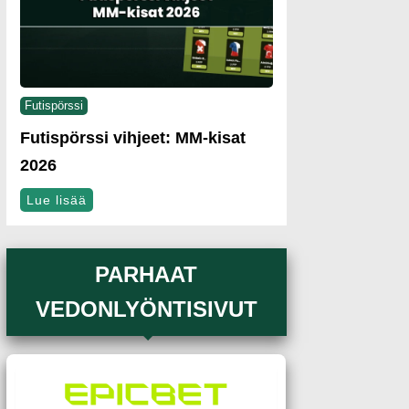
Futispörssi
Futispörssi vihjeet: MM-kisat
2026
Lue lisää
PARHAAT
VEDONLYÖNTISIVUT