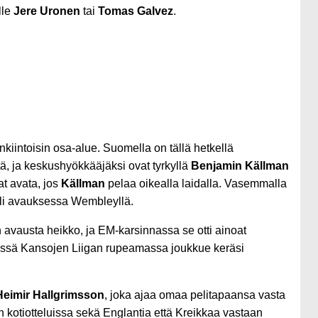
lle
Jere Uronen
tai
Tomas Galvez
.
intoisin osa-alue. Suomella on tällä hetkellä
ä, ja keskushyökkääjäksi ovat tyrkyllä
Benjamin Källman
t avata, jos
Källman
pelaa oikealla laidalla. Vasemmalla
oli avauksessa Wembleyllä.
n avausta heikko, ja EM-karsinnassa se otti ainoat
lisessä Kansojen Liigan rupeamassa joukkue keräsi
Heimir Hallgrimsson
, joka ajaa omaa pelitapaansa vasta
kotiotteluissa sekä Englantia että Kreikkaa vastaan