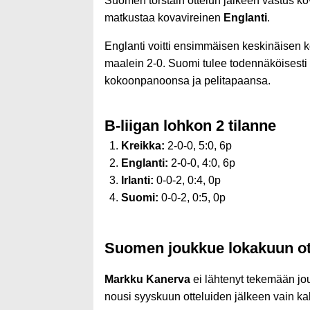
Suomen torstain ottelun jälkeen vastus ko
matkustaa kovavireinen
Englanti
.
Englanti voitti ensimmäisen keskinäisen 
maalein 2-0. Suomi tulee todennäköisesti 
kokoonpanoonsa ja pelitapaansa.
B-liigan lohkon 2 tilanne
Kreikka:
2-0-0, 5:0, 6p
Englanti:
2-0-0, 4:0, 6p
Irlanti:
0-0-2, 0:4, 0p
Suomi:
0-0-2, 0:5, 0p
Suomen joukkue lokakuun ot
Markku Kanerva
ei lähtenyt tekemään j
nousi syyskuun otteluiden jälkeen vain kak