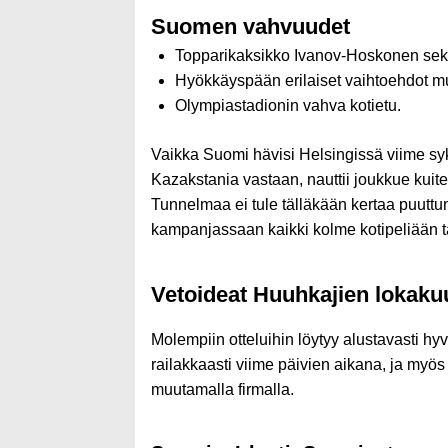
Suomen vahvuudet
Topparikaksikko Ivanov-Hoskonen sek
Hyökkäyspään erilaiset vaihtoehdot m
Olympiastadionin vahva kotietu.
Vaikka Suomi hävisi Helsingissä viime sy
Kazakstania vastaan, nauttii joukkue kuit
Tunnelmaa ei tule tälläkään kertaa puuttu
kampanjassaan kaikki kolme kotipeliään ta
Vetoideat Huuhkajien lokakuu
Molempiin otteluihin löytyy alustavasti hy
railakkaasti viime päivien aikana, ja myös
muutamalla firmalla.