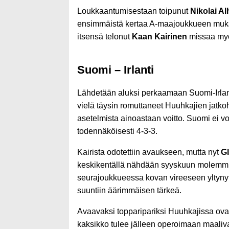
Loukkaantumisestaan toipunut
Nikolai Al
ensimmäistä kertaa A-maajoukkueen mukana
itsensä telonut
Kaan Kairinen
missaa myös
Suomi – Irlanti
Lähdetään aluksi perkaamaan Suomi-Irlanti 
vielä täysin romuttaneet Huuhkajien jatkoh
asetelmista ainoastaan voitto. Suomi ei vo
todennäköisesti 4-3-3.
Kairista odotettiin avaukseen, mutta nyt
G
keskikentällä nähdään syyskuun molemmis
seurajoukkueessa kovan vireeseen yltyny
suuntiin äärimmäisen tärkeä.
Avaavaksi topparipariksi Huuhkajissa ova
kaksikko tulee jälleen operoimaan maaliv