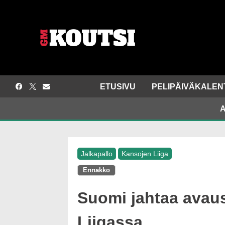
Siirry
sisältöön
ETUSIVU
PELIPÄIVÄKALEN
A
,
Jalkapallo
Kansojen Liiga
Ennakko
Suomi jahtaa avau
Liigassa