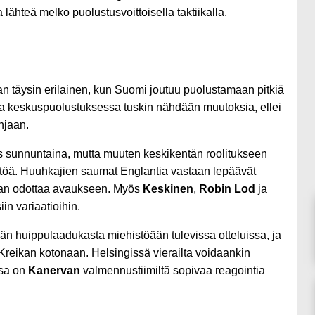
lähteä melko puolustusvoittoisella taktiikalla.
n täysin erilainen, kun Suomi joutuu puolustamaan pitkiä
 ja keskuspuolustuksessa tuskin nähdään muutoksia, ellei
njaan.
s sunnuntaina, mutta muuten keskikentän roolitukseen
äätöä. Huuhkajien saumat Englantia vastaan lepäävät
an odottaa avaukseen. Myös
Keskinen
,
Robin Lod
ja
iin variaatioihin.
ään huippulaadukasta miehistöään tulevissa otteluissa, ja
eikan kotonaan. Helsingissä vierailta voidaankin
ssa on
Kanervan
valmennustiimiltä sopivaa reagointia