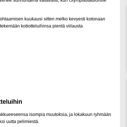
venee sunnuntaina valtavasti, kun Olympiastadionille
kohtaamisen kuukausi sitten melko kevyesti kotonaan
tekemään kotiotteluihinsa pientä viilausta
teluihin
oukkueeseensa isompia muutoksia, ja lokakuun ryhmään
si uutta pelimiestä.