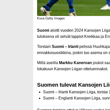
Kuva Getty Images
Suomi
aloitti vuoden 2024 Kansojen Liigan
tuloksena oli selvät tappiot Kreikkaa ja En
Torstain
Suomi – Irlanti
pelissä Huuhkajat
ennakkosuosikkina, joskin tuo asema on s
Millä aseilla
Markku Kanervan
joukot sa
lokakuun Kansojen Liigan otteluennakot.
Suomen tulevat Kansojen Liig
Suomi – Irlanti Kansojen Liiga, torstai 
Suomi – Englanti Kansojen Liiga, sunn