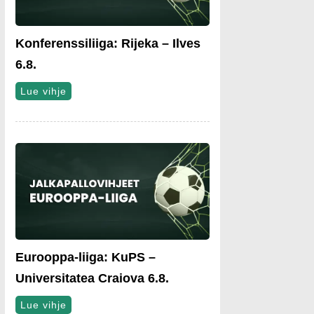
Konferenssiliiga: Rijeka – Ilves
6.8.
Lue vihje
Eurooppa-liiga: KuPS –
Universitatea Craiova 6.8.
Lue vihje