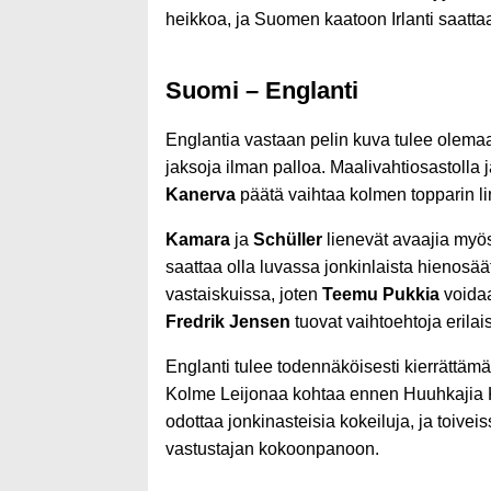
heikkoa, ja Suomen kaatoon Irlanti saattaa 
Suomi – Englanti
Englantia vastaan pelin kuva tulee olemaa
jaksoja ilman palloa. Maalivahtiosastolla
Kanerva
päätä vaihtaa kolmen topparin li
Kamara
ja
Schüller
lienevät avaajia myö
saattaa olla luvassa jonkinlaista hienos
vastaiskuissa, joten
Teemu Pukkia
voida
Fredrik Jensen
tuovat vaihtoehtoja erilais
Englanti tulee todennäköisesti kierrättäm
Kolme Leijonaa kohtaa ennen Huuhkajia Kr
odottaa jonkinasteisia kokeiluja, ja toivei
vastustajan kokoonpanoon.