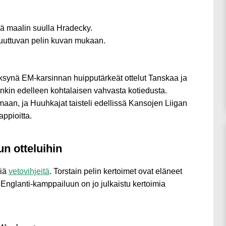
ä maalin suulla Hradecky.
uuttuvan pelin kuvan mukaan.
ksynä EM-karsinnan huipputärkeät ottelut Tanskaa ja
enkin edelleen kohtalaisen vahvasta kotiedusta.
maan, ja Huuhkajat taisteli edellissä Kansojen Liigan
ppioitta.
n otteluihin
viä
vetovihjeitä
. Torstain pelin kertoimet ovat eläneet
 Englanti-kamppailuun on jo julkaistu kertoimia