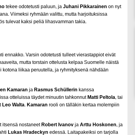
ho
tekee odotetusti paluun, ja
Juhani Pikkarainen
on nyt
. Viimeksi ryhmään valittu, mutta harjoituksissa
 tulevat kaksi peliä lihasvamman takia.
ennakko. Varsin odotetusti tulleet vierastappiot eivät
aaveita, mutta torstain ottelusta kelpaa Suomelle näistä
i kotona liikaa peruutella, ja ryhmityksenä nähdään
len Kamaran
ja
Rasmus Schüllerin
kanssa
sa otteluissa täydet minuutin tahkonnut
Matti Peltola
, tai
t
Leo Walta
.
Kamaran
rooli on tälläkin kertaa molempiin
t itsensä nostaneet
Robert Ivanov
ja
Arttu Hoskonen
, ja
ahti
Lukas Hradeckyn
edessä. Laitapakeiksi on tarjolla