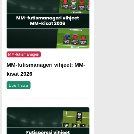
MM-futismanageri
MM-futismanageri vihjeet: MM-
kisat 2026
Lue lisää