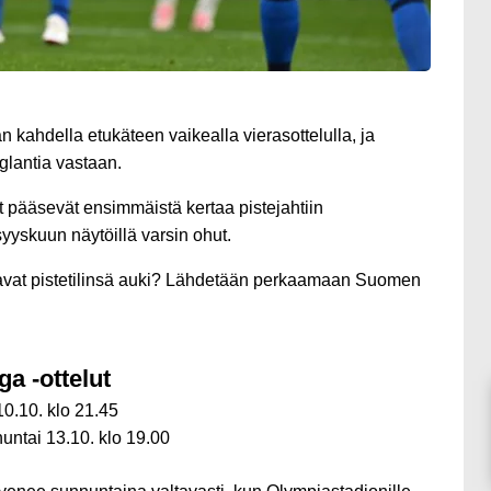
 kahdella etukäteen vaikealla vierasottelulla, ja
glantia vastaan.
 pääsevät ensimmäistä kertaa pistejahtiin
yyskuun näytöillä varsin ohut.
avat pistetilinsä auki? Lähdetään perkaamaan Suomen
a -ottelut
10.10. klo 21.45
untai 13.10. klo 19.00