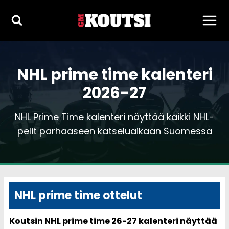
Siirry
sisältöön
NHL prime time kalenteri
2026-27
NHL Prime Time kalenteri näyttää kaikki NHL-
pelit parhaaseen katseluaikaan Suomessa
NHL prime time ottelut
Koutsin NHL prime time 26-27 kalenteri näyttää