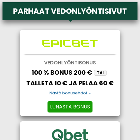
PARHAAT VEDONLYÖNTISIVUT
VEDONLYÖNTIBONUS
100 % BONUS 200 €
TAI
TALLETA 10 € JA PELAA 60 €
Näytä bonusehdot
LUNASTA BONUS