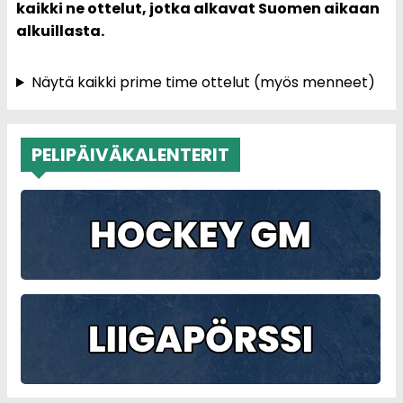
kaikki ne ottelut, jotka alkavat Suomen aikaan
alkuillasta.
Näytä kaikki prime time ottelut (myös menneet)
PELIPÄIVÄKALENTERIT