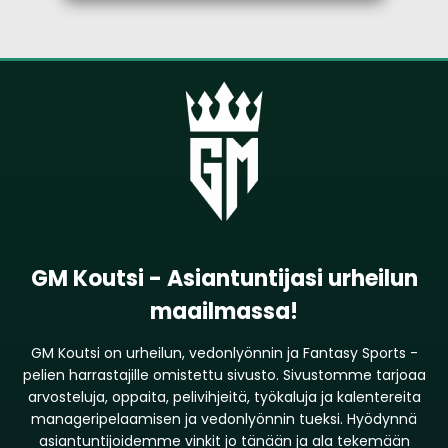
GM Koutsi - Asiantuntijasi urheilun
maailmassa!
GM Koutsi on urheilun, vedonlyönnin ja Fantasy Sports -
pelien harrastajille omistettu sivusto. Sivustomme tarjoaa
arvosteluja, oppaita, pelivihjeitä, työkaluja ja kalentereita
manageripelaamisen ja vedonlyönnin tueksi. Hyödynnä
asiantuntijoidemme vinkit jo tänään ja ala tekemään