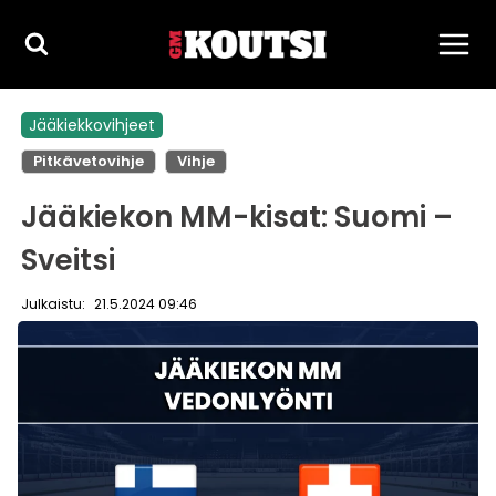
Siirry
sisältöön
Jääkiekkovihjeet
Pitkävetovihje
Vihje
Jääkiekon MM-kisat: Suomi –
Sveitsi
Julkaistu:
21.5.2024 09:46