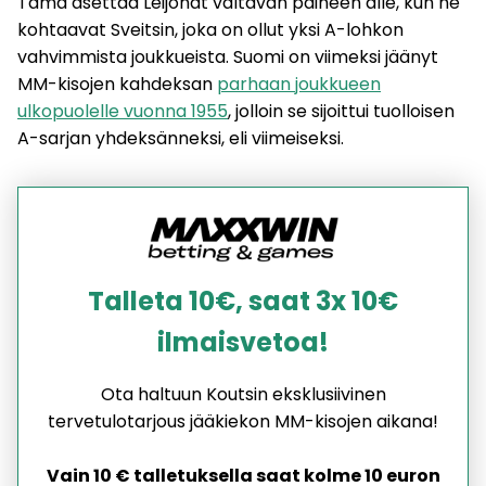
Tämä asettaa Leijonat valtavan paineen alle, kun he
kohtaavat Sveitsin, joka on ollut yksi A-lohkon
vahvimmista joukkueista. Suomi on viimeksi jäänyt
MM-kisojen kahdeksan
parhaan joukkueen
ulkopuolelle vuonna 1955
, jolloin se sijoittui tuolloisen
A-sarjan yhdeksänneksi, eli viimeiseksi.
Talleta 10€, saat 3x 10€
ilmaisvetoa!
Ota haltuun Koutsin eksklusiivinen
tervetulotarjous jääkiekon MM-kisojen aikana!
Vain 10 € talletuksella saat kolme 10 euron