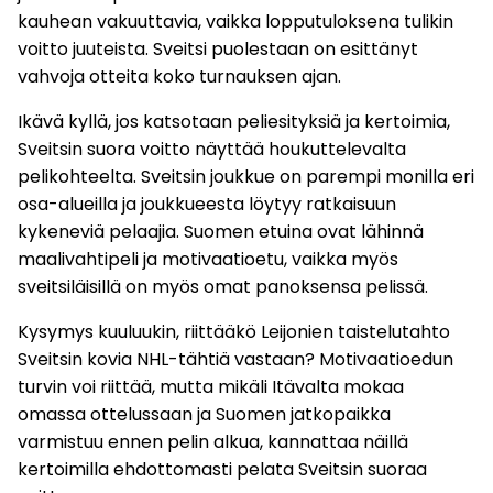
kauhean vakuuttavia, vaikka lopputuloksena tulikin
voitto juuteista. Sveitsi puolestaan on esittänyt
vahvoja otteita koko turnauksen ajan.
Ikävä kyllä, jos katsotaan peliesityksiä ja kertoimia,
Sveitsin suora voitto näyttää houkuttelevalta
pelikohteelta. Sveitsin joukkue on parempi monilla eri
osa-alueilla ja joukkueesta löytyy ratkaisuun
kykeneviä pelaajia. Suomen etuina ovat lähinnä
maalivahtipeli ja motivaatioetu, vaikka myös
sveitsiläisillä on myös omat panoksensa pelissä.
Kysymys kuuluukin, riittääkö Leijonien taistelutahto
Sveitsin kovia NHL-tähtiä vastaan? Motivaatioedun
turvin voi riittää, mutta mikäli Itävalta mokaa
omassa ottelussaan ja Suomen jatkopaikka
varmistuu ennen pelin alkua, kannattaa näillä
kertoimilla ehdottomasti pelata Sveitsin suoraa