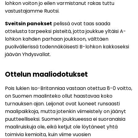
lohkon voiton jo eilen varmistanut rakas tuttu
vastustajamme Ruotsi.
Sveitsin panokset
pelissä ovat taas saada
ottelusta tarpeeksi pisteitä, jotta joukkue yltäisi A-
lohkon kahden parhaan joukkoon, välttäen
puolivälierissä todennäköisesti B-lohkon kakkoseksi
jäävän Yhdysvallat.
Ottelun maaliodotukset
Pois lukien Iso-Britanniaa vastaan otettua 8-0 voitto,
on Suomen maalinteko ollut haastavaa koko
turnauksen ajan. Leijonat ovat luoneet runsaasti
maalipaikkoja, mutta jotenkin viimeistely on jäänyt
puutteelliseksi. Suomen joukkueessa ei suoranaisia
maaliruiskuja ole, eikä ketjut ole löytäneet yhtä
toimivia kemioita, kuin viime vuosien