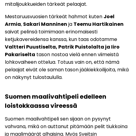
mitalijoukkueiden tärkeät pelaajat.
Mestaruusvuosien tärkeät hahmot kuten
Joel
Armia
,
Sakari Manninen
ja
Teemu Hartikainen
saivat pelinsä toimimaan erinomaisesti
ketjukavereidensa kanssa, kun taas odotamme
Valtteri Puustiselta, Patrik Puistolalta ja Iiro
Pakariselta
tason nostoa vielä ennen viimeistä
lohkovaiheen ottelua. Totuus vain on, että nämä
pelaajat eivät ole saman tason jääkiekkoilijoita, mikä
on näkynyt tulostaululla.
Suomen maalivahtipeli edelleen
loistokkaassa vireessä
Suomen maalivahtipeli sen sijaan on pysynyt
vahvana, mikä on auttanut pitämään pelit tiukkoina
ja maalimäärät alhaisina. Myös Sveitsin