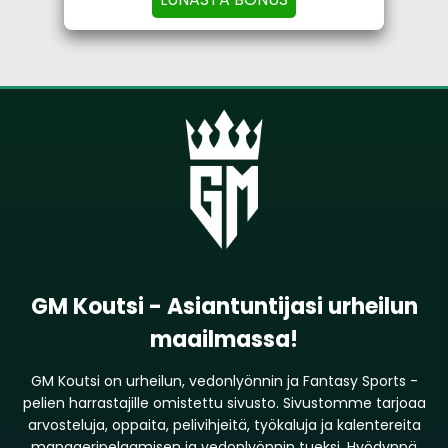
GM Koutsi - Asiantuntijasi urheilun
maailmassa!
GM Koutsi on urheilun, vedonlyönnin ja Fantasy Sports -
pelien harrastajille omistettu sivusto. Sivustomme tarjoaa
arvosteluja, oppaita, pelivihjeitä, työkaluja ja kalentereita
manageripelaamisen ja vedonlyönnin tueksi. Hyödynnä