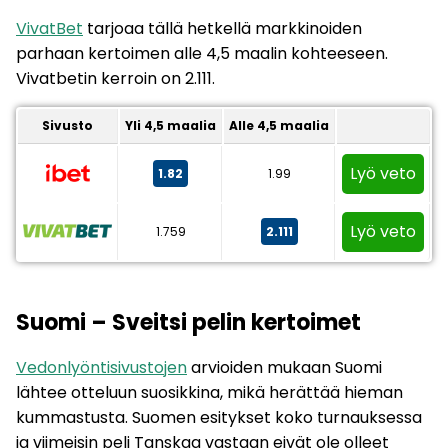
VivatBet
tarjoaa tällä hetkellä markkinoiden
parhaan kertoimen alle 4,5 maalin kohteeseen.
Vivatbetin kerroin on 2.111.
Sivusto
Yli 4,5 maalia
Alle 4,5 maalia
Lyö veto
1.82
1.99
Lyö veto
1.759
2.111
Suomi – Sveitsi pelin kertoimet
Vedonlyöntisivustojen
arvioiden mukaan Suomi
lähtee otteluun suosikkina, mikä herättää hieman
kummastusta. Suomen esitykset koko turnauksessa
ja viimeisin peli Tanskaa vastaan eivät ole olleet