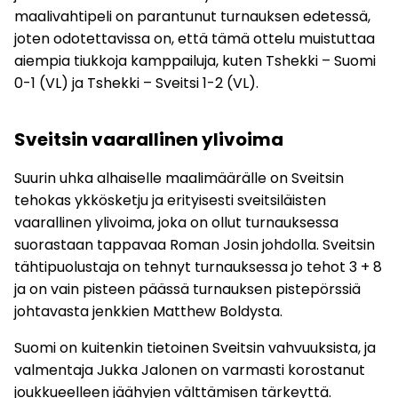
maalivahtipeli on parantunut turnauksen edetessä,
joten odotettavissa on, että tämä ottelu muistuttaa
aiempia tiukkoja kamppailuja, kuten Tshekki – Suomi
0-1 (VL) ja Tshekki – Sveitsi 1-2 (VL).
Sveitsin vaarallinen ylivoima
Suurin uhka alhaiselle maalimäärälle on Sveitsin
tehokas ykkösketju ja erityisesti sveitsiläisten
vaarallinen ylivoima, joka on ollut turnauksessa
suorastaan tappavaa Roman Josin johdolla. Sveitsin
tähtipuolustaja on tehnyt turnauksessa jo tehot 3 + 8
ja on vain pisteen päässä turnauksen pistepörssiä
johtavasta jenkkien Matthew Boldysta.
Suomi on kuitenkin tietoinen Sveitsin vahvuuksista, ja
valmentaja Jukka Jalonen on varmasti korostanut
joukkueelleen jäähyjen välttämisen tärkeyttä.