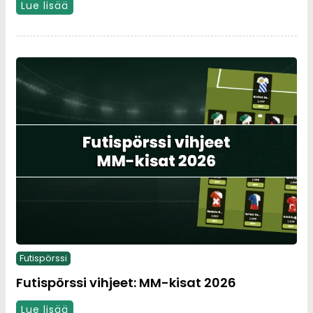
Lue lisää
Futispörssi
Futispörssi vihjeet: MM-kisat 2026
Lue lisää