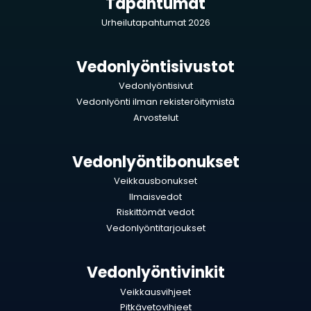
Tapahtumat
Urheilutapahtumat 2026
Vedonlyöntisivustot
Vedonlyöntisivut
Vedonlyönti ilman rekisteröitymistä
Arvostelut
Vedonlyöntibonukset
Veikkausbonukset
Ilmaisvedot
Riskittömät vedot
Vedonlyöntitarjoukset
Vedonlyöntivinkit
Veikkausvihjeet
Pitkävetovihjeet